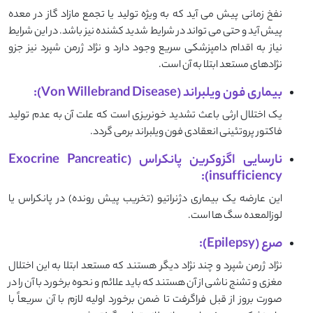
نفخ زمانی پیش می آید که به ویژه تولید یا تجمع مازاد گاز در معده
پیش آید و حتی می تواند در شرایط شدید کشنده نیز باشد. در این شرایط
نیاز به اقدام دامپزشکی سریع وجود دارد و نژاد ژرمن شپرد نیز جزو
نژادهای مستعد ابتلا به آن است.
بیماری فون ویلبراند (Von Willebrand Disease):
یک اختلال ارثی باعث تشدید خونریزی است که علت آن به عدم تولید
فاکتور پروتئینی انعقادی فون ویلبراند برمی گردد.
نارسایی اگزوکرین پانکراس (Exocrine Pancreatic
insufficiency):
این عارضه یک بیماری دژنراتیو (تخریب پیش رونده) در پانکراس یا
لوزالمعده سگ ها است.
صرع (Epilepsy):
نژاد ژرمن شپرد و چند نژاد دیگر هستند که مستعد ابتلا به این اختلال
مغزی و تشنج ناشی از آن هستند که باید علائم و نحوه برخورد با آن را در
صورت بروز از قبل فراگرفت تا ضمن برخورد اولیه لازم با آن سریعاً با