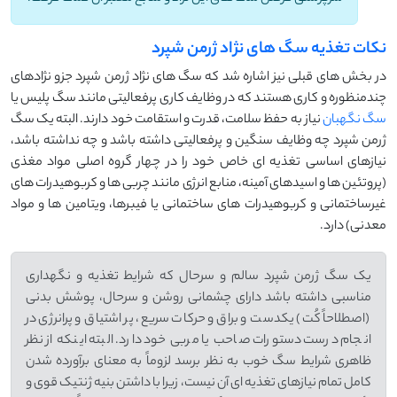
نکات تغذیه سگ های نژاد ژرمن شپرد
در بخش های قبلی نیز اشاره شد که سگ های نژاد ژرمن شپرد جزو نژادهای
چندمنظوره و کاری هستند که در وظایف کاری پرفعالیتی مانند سگ پلیس یا
سگ نگهبان
نیاز به حفظ سلامت، قدرت و استقامت خود دارند. البته یک سگ
ژرمن شپرد چه وظایف سنگین و پرفعالیتی داشته باشد و چه نداشته باشد،
نیازهای اساسی تغذیه ای خاص خود را در چهار گروه اصلی مواد مغذی
(پروتئین ها و اسیدهای آمینه، منابع انرژی مانند چربی ها و کربوهیدرات های
غیرساختمانی و کربوهیدرات های ساختمانی یا فیبرها، ویتامین ها و مواد
معدنی) دارد.
یک سگ ژرمن شپرد سالم و سرحال که شرایط تغذیه و نگهداری
مناسبی داشته باشد دارای چشمانی روشن و سرحال، پوشش بدنی
(اصطلاحاً کُت) یکدست و براق و حرکات سریع، پر اشتیاق و پرانرژی در
انجام درست دستورات صاحب یا مربی خود دارد. البته اینکه از نظر
ظاهری شرایط سگ خوب به نظر برسد لزوماً به معنای برآورده شدن
کامل تمام نیازهای تغذیه ای آن نیست، زیرا با داشتن بنیه ژنتیک قوی و