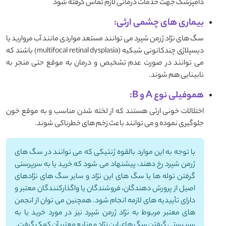
دامپزشک جهت خدمات درمانی لازم تماس گرفته شود
بیماری های چشمی ارثی:
سگ های نژاد ژرمن شپرد می توانند مستعد مواردی مانند آب مروارید یا
دیسپلاژی چندکانونی شبکیه (multifocal retinal dysplasia) باشند که
می توانند در صورت عدم تشخیص و درمان به موقع حتی منجر به
نابینایی هم شوند.
هموفیلی نوع A و B:
اختلالات خونی ارثی هستند که از لخته شدن مناسب و به موقع خون
جلوگیری نموده و می توانند باعث زخم های خطرناکی شوند.
با توجه به این موارد بالقوه ژنتیکی که می توانند در سگ های
ژرمن شپرد رخ دهند، پیشنهاد می شود که خرید یا به سرپرستی
گرفتن توله ها یا سگ های این نژاد و سایر سگ های نژادهای
اصیل از پرورش دهندگان، فروشندگان یا واگذارکنندگان معتبر و
دارای تأییدیه های لازمه انجام شود. همچنین می توان از انجمن
های معتبر مربوط به نژاد ژرمن شپرد نیز در مورد خرید یا به
سرپرستی گرفتن سگ های این نژاد و منابع معتبر آن کمک گرفت.