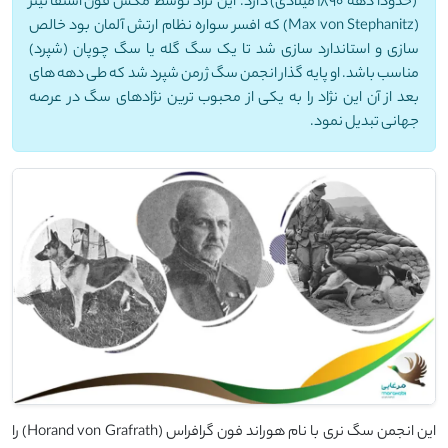
(حدوداً دهه 1890 میلادی) دارد. این نژاد توسط مکس فون استفانیتز
(Max von Stephanitz) که افسر سواره نظام ارتش آلمان بود خالص
سازی و استاندارد سازی شد تا یک سگ گله یا سگ چوپان (شپرد)
مناسب باشد. او پایه گذار انجمن سگ ژرمن شپرد شد که طی دهه های
بعد از آن این نژاد را به یکی از محبوب ترین نژادهای سگ در عرصه
جهانی تبدیل نمود.
این انجمن سگ نری با نام هوراند فون گرافراس (Horand von Grafrath) را