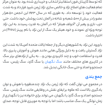
که توسط کاپیتان فون استفانیتز انتخاب و خریداری شده بود به عنوان مرکز
تمام فعالیت های اصلاح نژاد و خالص سازی نژاد ژرمن شپرد قرار داد و به شدت
فعالیت خود را توسعه داد. به طوری که در سال 1923 این انجمن 50 هزار
عضو را در بیش از 500 شعبه و شاخه در آلمان تحت پوشش خود داشت. حتی
حزب نازی و رهبر آن "آدولف هیتلر" که در آلمان به قدرت رسیدند به این نژاد
توجه ویژه ای نمودند و خود هیتلر یک سگ از این نژاد با نام پرینز (Prinz) در
اختیار داشت.
با ورود این نژاد به کشورهای دیگر و از جمله ایالات متحده آمریکا به شدت این
نژاد گسترش یافت و به دلیل ویژگی هایی مانند هوش و آموزش پذیری بالا،
قدرت و استقامت خوب و چند کاربردی بودن و... به یکی از نژادهای برتر سگ
در کاربری های مختلف مانند
سگ نگهبان
یا سگ گارد، سگ پلیس، سگ
جستجو و امداد و حتی سگ خانگی تبدیل شد.
جمع بندی
در مجموع می توان گفت که نژاد ژرمن یک نژاد چندمنظوره با هوش و توان
یادگیری بالا است که علاوه بر ایفای نقش در وظایفی مانند سگ پلیس، سگ
جستجو، امداد و سگ گارد یا نگهبان، می تواند برای خانواده نیز با نگهداری از
زمان تولگی یک سگ مناسب باشد؛ اما با توجه به موریزی قابل توجه، صدای