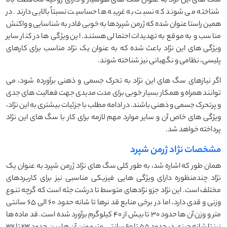
سگ های این نژاد به عنوان سگ های هوشیار و دارای روحیه محافظت بالا
شناخته می شوند که نسبت به غریبه ها حساسیت نسبتاً بالایی دارند. در
همین راستا عنوان شده که ژرمن شپردها به خوبی قادر به شناسایی و واکنش
مناسب و به موقع به تهدیدات احتمالی هستند. این ویژگی ها در کنار سایر
ویژگی های این نژاد باعث شده که به عنوان یک نژاد مناسب برای کارهای
پلیسی، نظامی و نگهبانی نیز شناخته شوند.
اگر نیازهای سگ های این نژاد به تحرک جسمی و ذهنی برآورده شود، می
توانند همراه و همکار بسیار خوبی برای مدت مدیدی جهت فعالیت های جدی
و پرتحرک جسمی و ذهنی باشند. در ادامه مطلب با جزئیات بیشتری به این نژاد،
ویژگی های خاص آن و سایر موارد مهم لازمه برای کار با سگ های این نژاد
پرداخته خواهد شد.
مشخصات نژاد ژرمن شپرد
همان طور که اشاره شد، به طور کلی سگ های نژاد ژرمن شپرد به عنوان یک
نژاد چندمنظوره دارای ویژگی هایی فیزیکی مناسبی نیز برای کاربردهای
مختلف است. این نژاد جزو نژادهای متوسط تا درشت جثه است که گرچه تنوع
وزنی و قدی دارد، اما در برخی منابع قد نرها تا شانه حدود 60 الی 65 سانتی
متر و وزن آن ها حدود 30 تا بیش از 40 کیلوگرم برآورد شده است. قد ماده ها