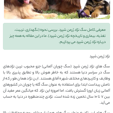
معرفی کامل سگ نژاد ژرمن شپرد. بررسی نحوه (نگهداری، تربیت،
تغذیه، بیماری و تاریخچه نژاد ژرمن شپرد). ما در این مقاله به همه چیز
درباره نژاد ژرمن شپرد می پردازیم.
نژاد ژرمن شپرد
سگ های نژاد ژرمن شپرد (سگ چوپان آلمانی) جزو محبوب ترین نژادهای
سگ در سراسر دنیا هستند که به خاطر هوش بالا و تطابق پذیری بالا با
وظایف و کاربردهای مختلف شهره آفاق هستند. این نژاد همان طور که از
نامش پیداست ابتدا برای استفاده به عنوان سگ گله یا چوپان در کشورهای
آلمانی زبان اروپا گسترش یافت، اما امروزه این نژاد که میانگین عمر مفید آن
بین 7 تا 10 سال تخمین زده شده است، نژادی چندمنظوره در دنیا به حساب
می آید.