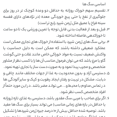
اساسی سگ ها
تقسیم سهم خوراک روزانه به حداقل دو وعده کوچک تر در روز برای
جلوگیری از نفخ یا حتی پیچ خوردگی معده (در نژادهای دارای قفسه
سینه فراخ یا عمیق مثل ژرمن شپرد رایج تر است)
قبل و بعد از فعالیت بدنی قابل توجه یا تمرین ورزشی یک تا دو ساعت
تا خوراکدهی فاصله انداخته شود.
برخی سگ های ژرمن شپرد با استفاده از خوراک های تجاری ممکن است
عملکرد ضعیفی داشته باشند که ممکن است به دلیل حساسیت یا
واکنش ضعیف نسبت به مواد خوراکی خاص مانند غلات و حتی گوشت
گاو یا مرغ باشد که می توان فرمول مناسب آن ها را با کسب نظر از مشاور
متخصص و مجرب پیدا نمود و به صورت دست ساز یا تجاری تهیه نمود.
دسترسی آزاد و بدون محدودیت به غذا از جهات مختلف مانند چاقی و
دیابت، مشکل در تربیت و رفتار، ایجاد رطوبت و کپک و سایر آلودگی ها
در تماس مداوم با محیط و... می تواند مضر باشد. در این مورد حتماً از
افراد متخصص کسب نظر شود.
اگر برای صاحب یا مربی سگ مقدور باشد، دسترسی به غذای تازه (روزانه
یا حداقل در بازه های زمانی مناسب) می تواند بسیار برای سگ ها مفید
باشد. توصیه شده حداقل بیش از 10 درصد جیره ژرمن شپردها را تشکیل