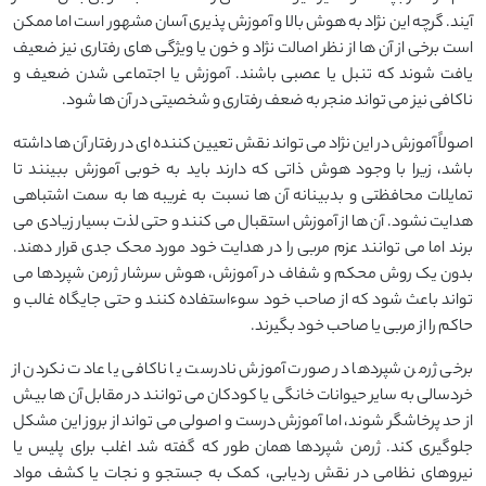
آیند. گرچه این نژاد به هوش بالا و آموزش پذیری آسان مشهور است اما ممکن
است برخی از آن ها از نظر اصالت نژاد و خون یا ویژگی های رفتاری نیز ضعیف
یافت شوند که تنبل یا عصبی باشند. آموزش یا اجتماعی شدن ضعیف و
ناکافی نیز می تواند منجر به ضعف رفتاری و شخصیتی در آن ها شود.
اصولاً آموزش در این نژاد می تواند نقش تعیین کننده ای در رفتار آن ها داشته
باشد، زیرا با وجود هوش ذاتی که دارند باید به خوبی آموزش ببینند تا
تمایلات محافظتی و بدبینانه آن ها نسبت به غریبه ها به سمت اشتباهی
هدایت نشود. آن ها از آموزش استقبال می کنند و حتی لذت بسیار زیادی می
برند اما می توانند عزم مربی را در هدایت خود مورد محک جدی قرار دهند.
بدون یک روش محکم و شفاف در آموزش، هوش سرشار ژرمن شپردها می
تواند باعث شود که از صاحب خود سوءاستفاده کنند و حتی جایگاه غالب و
حاکم را از مربی یا صاحب خود بگیرند.
برخی ژرمن شپردها در صورت آموزش نادرست یا ناکافی یا عادت نکردن از
خردسالی به سایر حیوانات خانگی یا کودکان می توانند در مقابل آن ها بیش
از حد پرخاشگر شوند، اما آموزش درست و اصولی می تواند از بروز این مشکل
جلوگیری کند. ژرمن شپردها همان طور که گفته شد اغلب برای پلیس یا
نیروهای نظامی در نقش ردیابی، کمک به جستجو و نجات یا کشف مواد