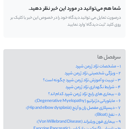
شما هم می‌توانید در مورد این خبر نظر دهید.
درصورت تمایل می توانید دیدگاه خود را در خصوص این خبر با کلیک بر
روی کلید 'ثبت دیدگاه' وارد نمایید
سرفصل ها
1 - مشخصات نژاد ژرمن شپرد
2 - ویژگی شخصیتی نژاد ژرمن شپرد
3 - تربیت و آموزش نژاد ژرمن شپرد چگونه است؟
4 - شرایط نگهداری نژاد ژرمن شپرد
5 - بیماری های رایج نژاد ژرمن شپرد کدام اند؟
6 - مایلوپاتی دژنراتیو (Degenerative Myelopathy):
7 - دیسپلازی مفصل ران و آرنج (Hip and elbow dysplasia):
8 - نفخ (Bloat):
9 - بیماری فون ویلبراند (Von Willebrand Disease):
10 - نارسایی اگزوکرین پانکراس (Exocrine Pancreatic