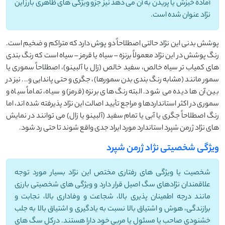
آماده خیزش یا پریدن به آن می دهد نیز جزو ویژگی های ظاهری بارز این
نژاد عنوان شده است.
پوشش بدنی این نژاد حالتی اصطلاحاً دو پوش دارد که متراکم و ضخیم است.
رنگ پوشش در این نژاد معمولاً برنزه – سیاه یا قرمز – سیاه است که رنگ بندی
های کمیاب تر سیاه خالص، سفید خالص (زال یا آلبینو)، اصطلاحاً سموری یا
سمور مانند (مشابه رنگ بندی بدن سمورها)، جگری و حتی پاندایی و... نیز در
بین آن ها دیده می شود. البته رنگ های برنزه (قرمز) و سیاه، تماماً سیاه و
سموری در اکثر استانداردها و مراجع تأیید اصالت این نژاد پذیرفته شده اند، اما
رنگ اصطلاحاً جگری یا آبی یا تمام سفید (آلبینو یا زال) می توانند در نمایش
های نژاد ژرمن شپرد استاندارد مورد ایراد جدی واقع شوند تا حتی رد شود.
ویژگی شخصیتی نژاد ژرمن شپرد
شخصیت یا ویژگی های رفتاری مختص این نژاد بسیار مورد توجه
علاقمندان نژادهای سگ اصیل قرار دارد و ویژگی های شخصیتی بارزی
مانند درجه اطمینان پذیری بالا، شجاعت و وفاداری بالا، نجابت و
برازندگی، هوش و اشتیاق بالا نسبت به یادگیری و اشتیاق بالا به جلب
خشنودی صاحب یا مسئول یا مربی خود دارا هستند. درکل سگ های