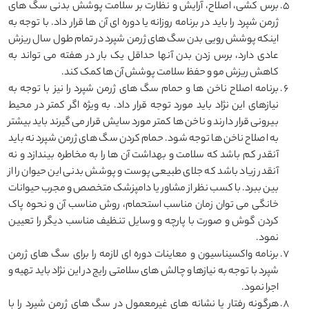
برس کشی، اصلاح، آرایش و نظارت بر سلامت پوشش بدنی سگ های
ژرمن شپرد را باید در برنامه روزانه یا دوره ای آن ها قرار داد. با توجه به
اینکه پوشش رویی بدن سگ های ژرمن شپرد در تمام طول سال ریزش
عادی دارد، برس زدن بدن آنها حداقل یک بار در هفته می تواند به
کاهش ریزش مو و حفظ سلامت پوشش آن ها کمک کند.
برنامه اصلاح ناخن ها و حمام سگ های ژرمن شپرد را نیز با توجه به
نیازهای این نژاد باید مورد توجه قرار داد. به ویژه اگر کمتر در محیط
بیرونی قرار دارند و ناخن ها کمتر مورد سایش قرار می گیرند باید بیشتر
به اصلاح ناخن ها توجه شود. حمام کردن سگ های ژرمن شپرد نه باید
آنقدر کم باشد که سلامت و بهداشت آن ها را به مخاطره بیندازد و نه
آنقدر زیاد باشد که جلای طبیعی پوست و پوشش بدنی این حیوان را از
بین ببرد. با کسب نظر از مشاور یا دامپزشک متخصص و مجرب حیوانات
خانگی می توان زمان مناسب استحمام، روش مناسب آن و نحوه پاک
کردن گوش و صورت با پارچه و وسایل تنظیف مناسب دیگر را تعیین
نمود.
برنامه واکسیناسیون و معاینات دوره ای لازمه را برای سگ های ژرمن
شپرد با توجه به نیازها و چالش های سلامتی رایج در این نژاد باید تهیه و
اجرا نمود.
هرگونه رفتار یا نشانه های غیرمعمول در سگ های ژرمن شپرد را با