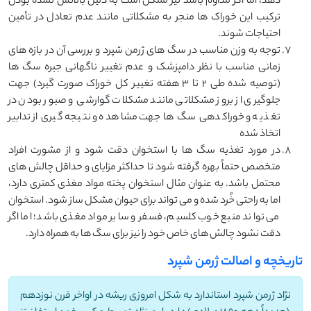
دهد، اما اگر مداوم باشد نیز ممکن است به دلیل بالانس نشده بودن
ترکیب این خوراک ها منجر به مشکلاتی مانند عدم تعادل در تأمین
احتیاجات شوند.
توجه به وزن مناسب در سگ های ژرمن شپرد و بررسی آن در بازه های
زمانی مناسب با نظر دامپزشک و عدم تغییر ناگهانی جیره سگ ها
(توصیه شده طی 2 تا 3 هفته تغییر کل خوراک صورت گیرد) جهت
جلوگیری از بروز مشکلاتی مانند مشکلات گوارشی و صبور بودن در
تغذیه و خوراکدهی سگ ها جهت مشاهده و نتیجه گیری از تدابیر
اتخاذ شده
در مورد تغذیه سگ ها با استخوان دقت شود و از مشورت افراد
متخصص حتماً بهره گرفته شود تا حداکثر مزایای و حداقل چالش های
محتمل باشد. به عنوان مثال استخوان پخته مواد مغذی کمتری دارد،
اما به راحتی خُرد شده و می تواند برای حیوان مشکل ساز شود. استخوان
می تواند منبع خوب کلسیم، فسفر و سایر مواد مغذی باشد؛ اما اگر
دقت نشود چالش های خاص خود را نیز برای سگ ها به همراه دارد.
تاریخچه و اصالت ژرمن شپرد
نژاد ژرمن شپرد استاندارد به شکل امروزی ریشه در اواخر قرن نوزدهم