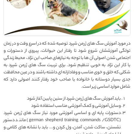
در مورد آموزش سگ های ژرمن شپرد توصیه شده که در اسرع وقت و در زمان
تولگی آموزششان شروع شود تا رفتار این حیوانات، پیروی از دستورات و
اجتماعی شدن اصولی آن ها با توجه به نیازهای صاحب این نژاد، محیط زندگی
یا کار این نژاد به خوبی تنظیم شود. برای تربیت سگ های ژرمن شپرد به
شکلی که خلق و خوی مناسب و وفادارانه ای داشته باشند و در عین محافظت
جدی بسیار دوستانه با خانواده یا صاحب خود رفتار کنند اصولی دارد که
شامل موارد اساسی زیر است.
باید آموزش سگ های ژرمن شپرد از سنین پایین آغاز شود
وسایل آموزشی و کمک آموزشی مناسب استفاده شود
دستورات پایه ای و اساسی آموزشی مورد نیاز سگ های ژرمن شپرد
(german shepherd training commands /GSDTC) مانند دستور
نشستن، ساکت شدن، آمدن، ول کردن و... باید با نشانه های کلامی و