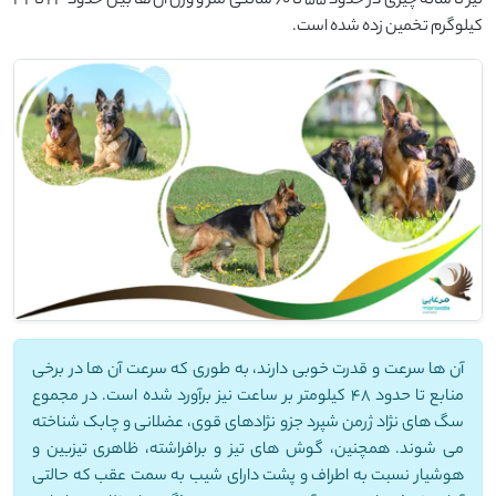
نیز تا شانه چیزی در حدود 55 تا 60 سانتی متر و وزن آن ها بین حدود 23 تا 32
کیلوگرم تخمین زده شده است.
آن ها سرعت و قدرت خوبی دارند، به طوری که سرعت آن ها در برخی
منابع تا حدود 48 کیلومتر بر ساعت نیز برآورد شده است. در مجموع
سگ های نژاد ژرمن شپرد جزو نژادهای قوی، عضلانی و چابک شناخته
می شوند. همچنین، گوش های تیز و برافراشته، ظاهری تیزبین و
هوشیار نسبت به اطراف و پشت دارای شیب به سمت عقب که حالتی