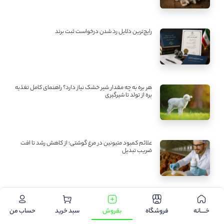
رایج‌ترین دلایل رد شدن درخواست ثبت برند
هر بره به چه مقدار شیر خشک نیاز دارد؟ راهنمای کامل تغذیه
بره از تولد تا شیرگیری
علائم کمبود متیونین در مرغ گوشتی؛ از کاهش رشد تا افت
ضریب تبدیل
راهکارهای افزایش تخم‌ریزی، لقاح و تکثیر موفق ماهیان
گرمابی
خـــــانه
فروشگاه
بفروش
سبد خرید
حساب من