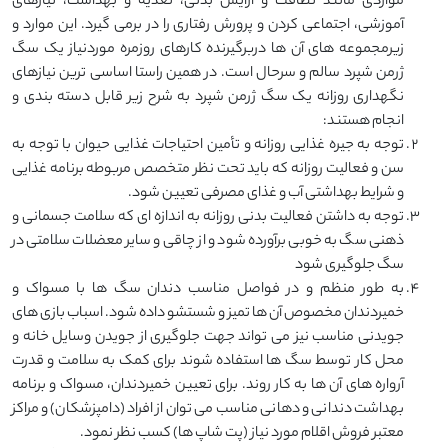
مواردی مانند نظافت و آرایش بدنی، تغذیه و بهداشت، نیازهای
آموزشی، اجتماعی کردن و پرورش رفتاری را در برمی گیرد. این موارد و
زیرمجموعه های آن ها دربرگیرنده کارهای روزمره موردنیاز یک سگ
ژرمن شپرد سالم و سرحال است. در همین راستا اساسی ترین نیازهای
نگهداری روزانه یک سگ ژرمن شپرد به شرح زیر قابل دسته بندی و
انجام هستند:
توجه به جیره غذایی روزانه و تأمین احتیاجات غذایی حیوان با توجه به
سن و فعالیت روزانه که باید تحت نظر متخصص مربوطه برنامه غذایی
و شرایط بهداشتی آب و غذای مصرفی تعیین شود.
توجه به داشتن فعالیت بدنی روزانه به اندازه ای که سلامت جسمانی و
ذهنی سگ به خوبی برآورده شود و از چاقی و سایر معضلات سلامتی در
سگ جلوگیری شود
به طور منظم و در فواصل مناسب دندان سگ ها با مسواک و
خمیردندان مخصوص آن ها تمیز و شستشو داده شود. اسباب بازی های
جویدنی مناسب نیز می تواند جهت جلوگیری از جویدن وسایل خانه و
محل کار توسط سگ ها استفاده شوند برای کمک به سلامت و قدرت
آرواره های آن ها به کار روند. برای تعیین خمیردندان، مسواک و برنامه
بهداشت دندانی و دهانی مناسب می توان از افراد (دامپزشکان) و مراکز
معتبر فروش اقلام مورد نیاز (پت شاپ ها) کسب نظر نمود.