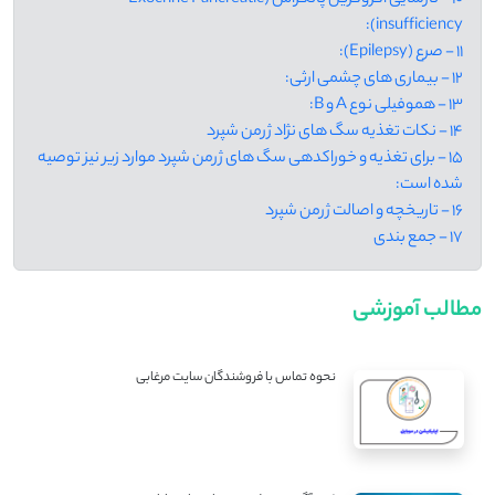
insufficiency):
11 - صرع (Epilepsy):
12 - بیماری های چشمی ارثی:
13 - هموفیلی نوع A و B:
14 - نکات تغذیه سگ های نژاد ژرمن شپرد
15 - برای تغذیه و خوراکدهی سگ های ژرمن شپرد موارد زیر نیز توصیه
شده است:
16 - تاریخچه و اصالت ژرمن شپرد
17 - جمع بندی
مطالب آموزشی
نحوه تماس با فروشندگان سایت مرغابی