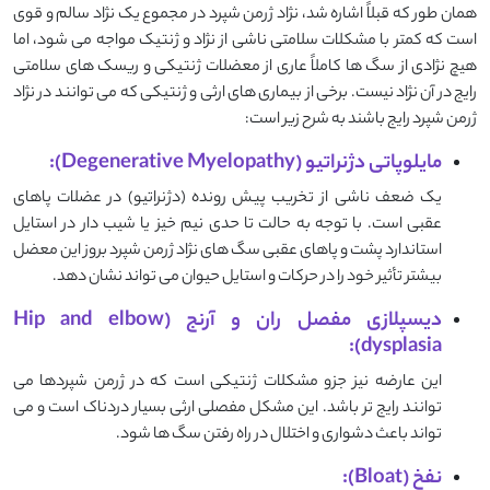
همان طور که قبلاً اشاره شد، نژاد ژرمن شپرد در مجموع یک نژاد سالم و قوی
است که کمتر با مشکلات سلامتی ناشی از نژاد و ژنتیک مواجه می شود، اما
هیچ نژادی از سگ ها کاملاً عاری از معضلات ژنتیکی و ریسک های سلامتی
رایج در آن نژاد نیست. برخی از بیماری های ارثی و ژنتیکی که می توانند در نژاد
ژرمن شپرد رایج باشند به شرح زیر است:
مایلوپاتی دژنراتیو (Degenerative Myelopathy):
یک ضعف ناشی از تخریب پیش رونده (دژنراتیو) در عضلات پاهای
عقبی است. با توجه به حالت تا حدی نیم خیز یا شیب دار در استایل
استاندارد پشت و پاهای عقبی سگ های نژاد ژرمن شپرد بروز این معضل
بیشتر تأثیر خود را در حرکات و استایل حیوان می تواند نشان دهد.
دیسپلازی مفصل ران و آرنج (Hip and elbow
dysplasia):
این عارضه نیز جزو مشکلات ژنتیکی است که در ژرمن شپردها می
توانند رایج تر باشد. این مشکل مفصلی ارثی بسیار دردناک است و می
تواند باعث دشواری و اختلال در راه رفتن سگ ها شود.
نفخ (Bloat):