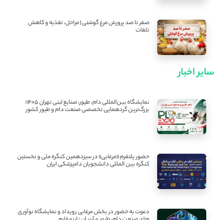
صفر تا صد پرورش مرغ گوشتی | مراحل، تغذیه و کاهش
تلفات
سایر اخبار
نمایشگاه بین‌المللی دام، طیور، صنایع لبنی تهران ۱۴۰۵؛
بزرگ‌ترین گردهمایی تخصصی صنعت دام و طیور کشور
حضور پلتفرم «مرغابی» در سیزدهمین کنگره ملی و نخستین
کنگره بین ‌المللی دانشجویان دامپزشکی ایران
دعوت به حضور در بخش مرغابی رویداد و نمایشگاه نوآوری
های صنعت دام، طیور و آبزیان ؛ اینو فارم