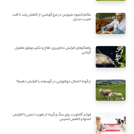
علائم کمبود متیونین در مرغ گوشتی؛ از کاهش رشد تا افت
ضریب تبدیل
راهکارهای افزایش تخم‌ریزی، لقاح و تکثیر موفق ماهیان
گرمابی
چگونه احتمال دوقلوزایی در گوسفند را افزایش دهیم؟
فواید گاماویت برای سگ و گربه؛ از تقویت ایمنی تا افزایش
اشتها و کاهش استرس