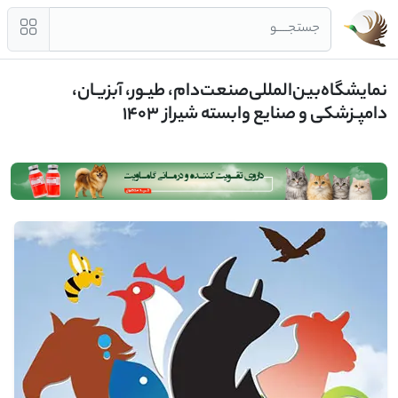
جستجــــو
نمایشگاه‌بین‌المللی‌صنعت‌دام،‌ طیـور،‌ آبزیـان،
دامپـزشکی‌ و صنایع وابسته شیراز 1403