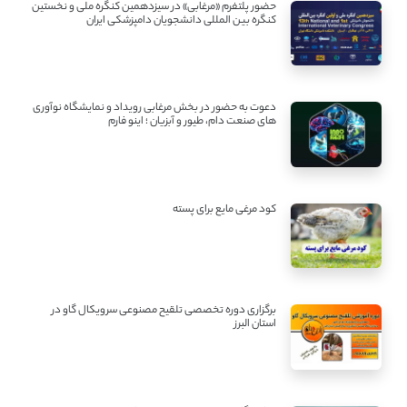
حضور پلتفرم «مرغابی» در سیزدهمین کنگره ملی و نخستین
کنگره بین ‌المللی دانشجویان دامپزشکی ایران
دعوت به حضور در بخش مرغابی رویداد و نمایشگاه نوآوری
های صنعت دام، طیور و آبزیان ؛ اینو فارم
کود مرغی مایع برای پسته
برگزاری دوره تخصصی تلقیح مصنوعی سرویکال گاو در
استان البرز