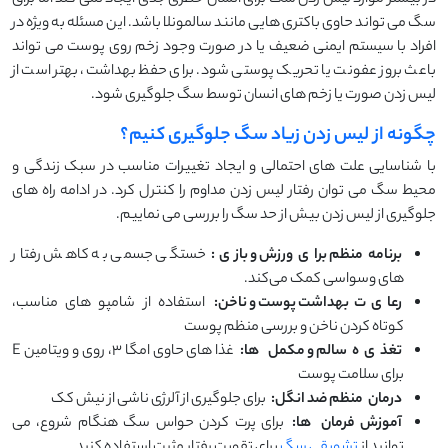
در بیشتر موارد لیس زدن سگ برای انسان خطری جدی ایجاد نمی کند اما بزاق
سگ می تواند حاوی باکتری هایی مانند سالمونلا باشد. این مسئله به ویژه در
افراد با سیستم ایمنی ضعیف یا در صورت وجود زخم روی پوست می تواند
باعث بروز عفونت یا تحریک پوستی شود. برای حفظ بهداشت، بهتر است از
لیس زدن صورت یا زخم های انسان توسط سگ جلوگیری شود.
چگونه از لیس زدن زیاد سگ جلوگیری کنیم؟
با شناسایی علت های احتمالی و ایجاد تغییرات مناسب در سبک زندگی و
محیط سگ می توان رفتار لیس زدن مداوم را کنترل کرد. در ادامه راه های
جلوگیری از لیس زدن بیش از حد سگ را بررسی می نماییم.
برنامه
منظم برا
ی
ورزش و باز
ی
:
خستگی جسمی به کاهش رفتار
های وسواسی کمک می‌کند.
رعا
ی
ت
بهداشت پوست و ناخن:
استفاده از شامپو های مناسب،
کوتاه کردن ناخن و بررسی منظم پوست
تغذ
ی
ه
سالم و مکمل
ها:
غذا های حاوی امگا ۳، روی و ویتامین E
برای سلامت پوست
درمان
منظم ضد انگل:
برای جلوگیری از آلرژی ناشی از نیش کک
آموزش
فرمان‌
ها:
برای پرت کردن حواس سگ هنگام شروع، می