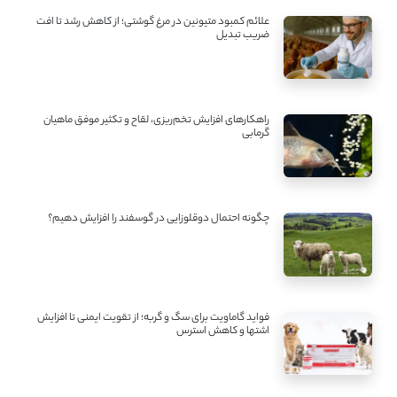
علائم کمبود متیونین در مرغ گوشتی؛ از کاهش رشد تا افت
ضریب تبدیل
راهکارهای افزایش تخم‌ریزی، لقاح و تکثیر موفق ماهیان
گرمابی
چگونه احتمال دوقلوزایی در گوسفند را افزایش دهیم؟
فواید گاماویت برای سگ و گربه؛ از تقویت ایمنی تا افزایش
اشتها و کاهش استرس