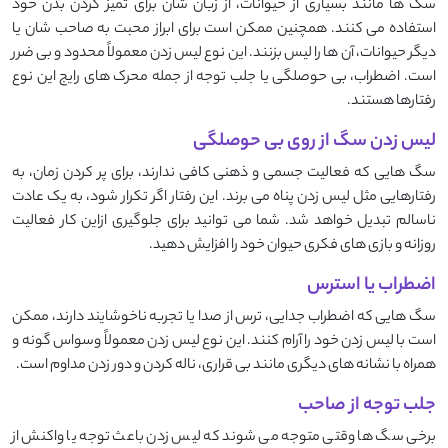
سگ ها مانند بسیاری از حیوانات، از زبان شان برای تمیز کردن بدن خود
استفاده می کنند. همچنین ممکن است برای ابراز محبت به صاحب شان یا
دیگر حیوانات، آن ها را لیس بزنند. این نوع لیس زدن معمولاً محدود و بی ضرر
است. اضطراب، بی حوصلگی یا جلب توجه از جمله محرک های رایج این نوع
رفتارها هستند.
لیس زدن سگ از روی بی حوصلگی
سگ هایی که فعالیت جسمی و ذهنی کافی ندارند، برای پر کردن زمان، به
رفتارهایی مثل لیس زدن پناه می برند. این رفتار اگر تکرار شود، به یک عادت
ناسالم تبدیل خواهد شد. شما می توانید برای جلوگیری ازاین کار فعالیت
روزانه و بازی های فکری حیوان خود را افزایش دهید.
اضطراب یا استرس
سگ هایی که اضطراب جدایی، ترس از صدا یا تجربه ناخوشایند دارند، ممکن
است با لیس زدن خود را آرام کنند. این نوع لیس زدن معمولاً وسواس گونه و
همراه با نشانه های دیگری مانند بی قراری، ناله کردن و دور زدن مداوم است.
جلب توجه از صاحب
برخی سگ ها وقتی متوجه می شوند که لیس زدن باعث توجه یا واکنش از