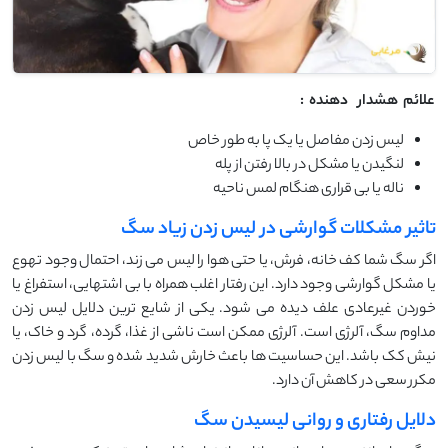
علائم
هشدار
دهنده
:
لیس زدن مفاصل یا یک پا به طور خاص
لنگیدن یا مشکل در بالا رفتن از پله
ناله یا بی قراری هنگام لمس ناحیه
تاثیر مشکلات گوارشی در لیس زدن زیاد سگ
اگر سگ شما کف خانه، فرش، یا حتی هوا را لیس می زند، احتمال وجود تهوع
یا مشکل گوارشی وجود دارد. این رفتار اغلب همراه با بی اشتهایی، استفراغ یا
خوردن غیرعادی علف دیده می شود. یکی از شایع ترین دلایل لیس زدن
مداوم سگ، آلرژی است. آلرژی ممکن است ناشی از غذا، گرده، گرد و خاک، یا
نیش کک باشد. این حساسیت ها باعث خارش شدید شده و سگ با لیس زدن
مکرر سعی در کاهش آن دارد.
دلایل رفتاری و روانی لیسیدن سگ