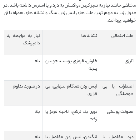
مختلفی مانند نیاز به تمیز کردن، واکنش به درد و یا استرس داشته باشد. در
جدول زیر به مهم ترین علت های لیس زدن سگ و نشانه های همراه با آن
خواهیم پرداخت.
علت احتمالی
نشانه ها
نیاز به مراجعه به
دامپزشک
آلرژی
خارش، قرمزی پوست، جویدن
بله
پنجه
اضطراب یا بی
لیس زدن هنگام تنهایی، بی
در صورت تداوم
حوصلگی
قراری
عفونت پوستی
بوی بد، ترشح، ناحیه قرمز یا
بله
زخم
درد مفاصل یا
لنگیدن، لیس زدن مفاصل یا
بله