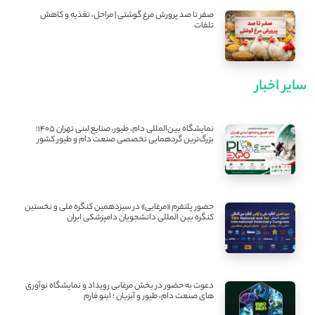
صفر تا صد پرورش مرغ گوشتی | مراحل، تغذیه و کاهش
تلفات
سایر اخبار
نمایشگاه بین‌المللی دام، طیور، صنایع لبنی تهران ۱۴۰۵؛
بزرگ‌ترین گردهمایی تخصصی صنعت دام و طیور کشور
حضور پلتفرم «مرغابی» در سیزدهمین کنگره ملی و نخستین
کنگره بین ‌المللی دانشجویان دامپزشکی ایران
دعوت به حضور در بخش مرغابی رویداد و نمایشگاه نوآوری
های صنعت دام، طیور و آبزیان ؛ اینو فارم