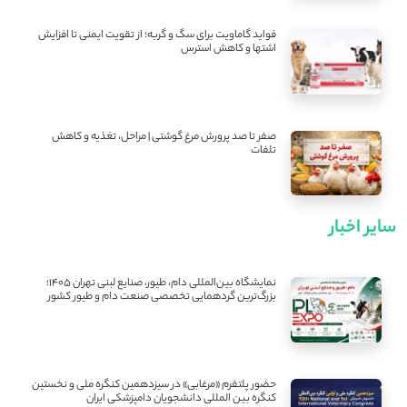
فواید گاماویت برای سگ و گربه؛ از تقویت ایمنی تا افزایش
اشتها و کاهش استرس
صفر تا صد پرورش مرغ گوشتی | مراحل، تغذیه و کاهش
تلفات
سایر اخبار
نمایشگاه بین‌المللی دام، طیور، صنایع لبنی تهران ۱۴۰۵؛
بزرگ‌ترین گردهمایی تخصصی صنعت دام و طیور کشور
حضور پلتفرم «مرغابی» در سیزدهمین کنگره ملی و نخستین
کنگره بین ‌المللی دانشجویان دامپزشکی ایران