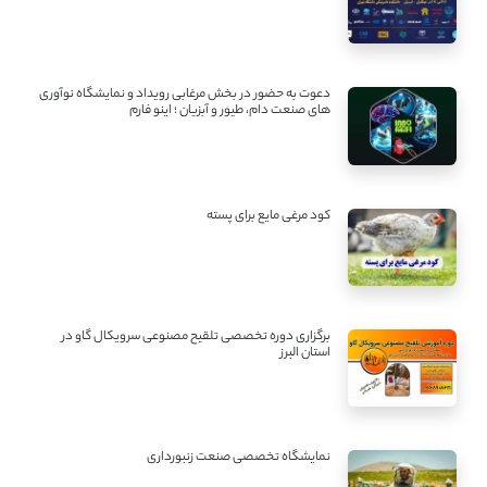
دعوت به حضور در بخش مرغابی رویداد و نمایشگاه نوآوری
های صنعت دام، طیور و آبزیان ؛ اینو فارم
کود مرغی مایع برای پسته
برگزاری دوره تخصصی تلقیح مصنوعی سرویکال گاو در
استان البرز
نمایشگاه تخصصی صنعت زنبورداری