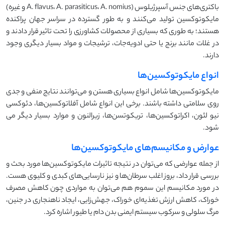
باکتری‌های جنس آسپرژیلوس (A. flavus، A. parasiticus، A. nomius و غیره)
مایکوتوکسین تولید می‌کنند و به طور گسترده در سراسر جهان پراکنده
هستند؛ به طوری که بسیاری از محصولات کشاورزی را تحت تاثیر قرار دادند و
در غلات مانند برنج یا حتی ادویه‌جات، ترشیجات و مواد بسیار دیگری وجود
دارند.
انواع مایکوتوکسین‌ها
مایکوتوکسین‌ها شامل انواع بسیاری هستن و می‌توانند نتایج منفی و جدی
روی سلامتی داشته باشند. برخی این انواع شامل آفلاتوکسین‌ها، دئوکسی
نیو لئون، اکراتوکسین‌ها، تریکوتسن‌ها، زیرالنون و موارد بسیار دیگر می
شود.
عوارض و مکانیسم‌های مایکوتوکسین‌ها
از جمله عوارضی که می‌توان در نتیجه تاثیرات مایکوتوکسین‌ها مورد بحث و
بررسی قرار داد، بروز اغلب سرطان‌ها و نیز نارسایی‌های کبدی و کلیوی هست.
در مورد مکانیسم این سموم هم می‌توان به مواردی چون کاهش مصرف
خوراک، کاهش ارزش تغذیه‌ای خوراک، جهش‌زایی، ایجاد ناهنجاری در جنین،
مرگ سلولی و سرکوب سیستم ایمنی بدن دام یا طیور اشاره کرد.