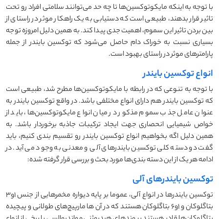
با توجه به اینکه مایکوتوکسین‌ها تا چه حد می‌توانند سلامتی افراد رو تحت
تاثیر قرار بدهند،‌ طبیعی است که دستیابی به یک راهکار موثر در راستای از
بین بردن تاثیر این سموم، اهمیت جدی پیدا کند. به همین دلیل امروزه توجه
بسیاری نسبت به خوراک دام حاصل می‌شود که توکسین بایندر از جمله
پارامترهای موثر در راستای بهبود است.
انواع توکسین بایندر
با توجه به تنوعی که در رابطه با مایکوتوکسین‌ها مطرح شد، طبیعی است
که توکسین بایندر هم دارای انواع مختلفی باشد. در واقع توکسین بایندر به
عنوان عامل جذب سموم مذکور در میان انواع مایکوتوکسین‌ها، باید از
خواص شیمیایی انحصاری جهت ایجاد ترکیبات جاذبه برخوردار باشد. به
همین دلیل اگه بخواهیم انواع توکسین بایندر رو تقسیم بندی کنیم، باید
گفت دو دسته کلی توکسین بایندرهای آلی و معدنی به وجود می آید. در
ادامه هر یک از این دسته بندی‌ها مورد بحث و بررسی قرار گرفته شده:
توکسین بایندرهای آلی
توکسین بایندرها در انواع آلی، عموما بر پایه دیواره مخمر‌هایی از جنس 1و3
بتاگلوکان و 1و6 بتاگلوکان هستند که در آن ها مارپیچ‌های طولانی و پیچیده
بتاگلوکان‌ها قادر هستند پیوندهای هیدروژنی و واندروالسی با برخی از انواع