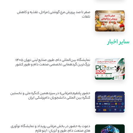
صفر تا صد پرورش مرغ گوشتی | مراحل، تغذیه و کاهش
تلفات
سایر اخبار
نمایشگاه بین‌المللی دام، طیور، صنایع لبنی تهران ۱۴۰۵؛
بزرگ‌ترین گردهمایی تخصصی صنعت دام و طیور کشور
حضور پلتفرم «مرغابی» در سیزدهمین کنگره ملی و نخستین
کنگره بین ‌المللی دانشجویان دامپزشکی ایران
دعوت به حضور در بخش مرغابی رویداد و نمایشگاه نوآوری
های صنعت دام، طیور و آبزیان ؛ اینو فارم