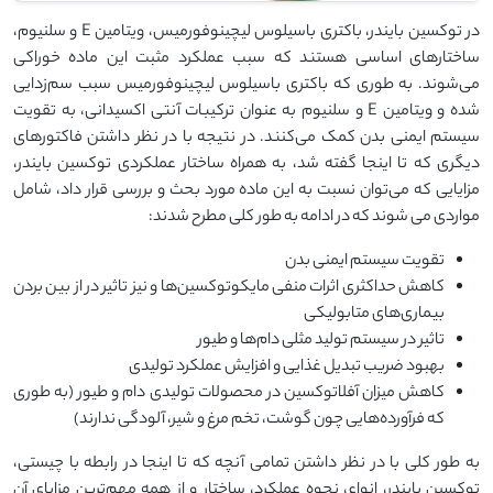
در توکسین بایندر، باکتری باسیلوس لیچینوفورمیس، ویتامین E و سلنیوم،
ساختارهای اساسی هستند که سبب عملکرد مثبت این ماده خوراکی
می‌شوند. به طوری که باکتری باسیلوس لیچینوفورمیس سبب سم‌زدایی
شده و ویتامین E و سلنیوم به عنوان ترکیبات آنتی اکسیدانی، به تقویت
سیستم ایمنی بدن کمک می‌کنند. در نتیجه با در نظر داشتن فاکتورهای
دیگری که تا اینجا گفته شد، به همراه ساختار عملکردی توکسین بایندر،
مزایایی که می‌توان نسبت به این ماده مورد بحث و بررسی قرار داد، شامل
مواردی می شوند که در ادامه به طور کلی مطرح شدند:
تقویت سیستم ایمنی بدن
کاهش حداکثری اثرات منفی مایکوتوکسین‌ها و نیز تاثیر در از بین بردن
بیماری‌های متابولیکی
تاثیر در سیستم تولید مثلی دام‌ها و طیور
بهبود ضریب تبدیل غذایی و افزایش عملکرد تولیدی
کاهش میزان آفلاتوکسین در محصولات تولیدی دام و طیور (به طوری
که فرآورده‌هایی چون گوشت، تخم مرغ و شیر، آلودگی ندارند)
به طور کلی با در نظر داشتن تمامی آنچه که تا اینجا در رابطه با چیستی،
توکسین بایندر، انواع، نحوه عملکرد، ساختار و از همه مهم‌ترین مزایای آن