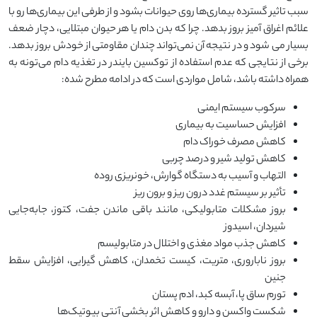
سبب تاثیر گسترده بیماری‌ها روی حیوانات بشود و از طرفی این بیماری‌ها رو با
علائم اغراق آمیز بروز بدهد. چرا که بدن دام یا هر حیوان مبتلایی، دچار ضعف
بسیار می شود و در نتیجه آن نمی‌تواند چندان مقاومتی از خودش بروز بدهد.
برخی از نتایجی که عدم استفاده از توکسین بایندر در تغذیه دام می‌تونه به
همراه داشته باشد، شامل مواردی است که در ادامه مطرح شده:
سرکوب سیستم ایمنی
افزایش حساسیت به بیماری
کاهش مصرف خوراک دام
کاهش تولید شیر و درصد چربی
التهاب و آسیب به دستگاه گوارش، خونریزی روده
تأثیر بر سیستم غدد درون ریز و برون ریز
بروز مشکلات متابولیکی، مانند باقی ماندن جفت، کتوز، جابه‌جایی
شیردان، اسیدوز
کاهش جذب مواد مغذی و اختلال در متابولیسم
بروز ناباروری، متریت، کیست تخمدان، کاهش گیرایی، افزایش سقط
جنین
تورم ساق پا، آبسه کبد، ادم پستان
شکست واکسن و دارو و کاهش اثر بخشی آنتی بیوتیک‌ها