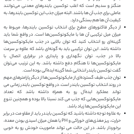
منگنز و سدیم است که اغلب توکسین بایندرهای معدنی می‌توانند
عاملی برای جذب آن ها باشند. البته میزان جذب این توکسین بایندرها، به
کیفیت آن ها هم بستگی دارد.
از دیگر فاکتورهای مطرح برای انتخاب توکسین بایندرها، مربوط به
میزان میل ترکیبی آن ها با مایکوتوکسین‌ها است. در واقع شما باید
گزینه‌ای رو انتخاب کنید که توان بالایی در جذب مایکوتوکسین‌ها
داشته باشد. این توان ترکیبی باید به گونه‌ای باشد که علاوه بر سرعت
بالا در جذب، توان نگهداری و پایداری در برقراری اتصال با
مایکوتوکسین‌ها تا هنگام دفع داشته باشد. به این ترتیب می‌توان
گفت توکسین بایندر انتخابی شما گزینه ایده‌آلی بوده است.
توان جذب طیف گسترده‌ای از مایکوتوکسین‌ها از دیگر پارامترهای مهم
در روند انتخاب توکسین بایندر است. در واقع توکسین بایندر زمانی می
تواند عملکرد ایده‌آل رو به همراه داشته باشد که تعداد
مایکوتوکسین‌هایی که جذب می کند نسبتا بالا بوده و همچنین تنوع
این مایکوتوکسین‌ها زیاد باشد.
به علاوه توجه داشته باشید که توکسین بایندر باید از مقاومت در برابر
حرارت، ریز مغذی‌های خوراکی و PH یا همان میزان اسیدی بودن معده،
برخوردار باشد. در این حالت می تواند ماموریت خودش رو به خوبی