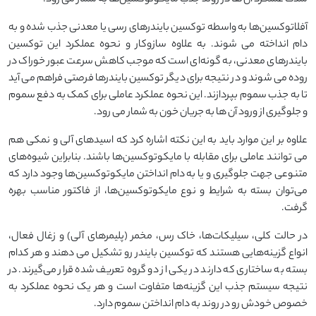
آفلاتوکسین‌ها به واسطه توکسین بایندرهای رسی یا معدنی جذب شده و به
دام انداخته می شوند. به علاوه سازوکار و نحوه عملکرد این توکسین
بایندرهای معدنی، به گونه‌ای است که موجب کاهش سرعت عبور خوراک در
روده می شوند و در نتیجه برای دیگر توکسین بایندرها فرصتی فراهم می آید
تا به جذب سموم بپردازند. این نحوه عملکرد عاملی برای کمک به دفع سموم
و جلوگیری از ورود آن ها به جریان خون به شمار می رود.
علاوه بر این موارد باید به این نکته اشاره کرد که اسیدهای آلی و نمکی هم
می توانند عاملی برای مقابله با مایکوتوکسین‌ها باشند. بنابراین شیوه‌های
متنوعی جهت جلوگیری و یا به دام انداختن مایکوتوکسین‌ها وجود دارد که
می‌توان بسته به شرایط و نوع مایکوتوکسین‌ها، از فاکتور مناسب بهره
گرفت.
در حالت کلی، سیلیکات‌ها، خاک رس، مخمر (پلیمرهای آلی) و زغال فعال،
انواع گزینه‌هایی هستند که توکسین بایندر رو تشکیل می دهند و هر کدام
بسته به ساختاری که دارند در یکی از دو گروه‌ تعریف شده قرار می‌گیرند. در
نتیجه سیستم جذب این گزینه‌ها متفاوت است و هر یک نحوه عملکرد به
خصوص خودش رو در روند به دام انداختن سموم دارد.