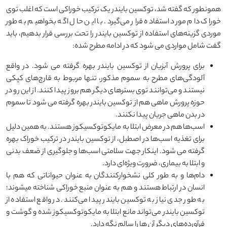
همونطور که گفته شد، توکسین بایندر یک ترکیب خوراکی است که اغلب توی
خوراک دام مورد استفاده قرار می‌گیرد. با این حال اگه بخواهیم به طور
موردی گزینه‌های استفاده از توکسین بایندر را تحت بررسی قرار بدهیم، باید
گفت شامل مواردی می شود که در ادامه مطرح شده:
برای پرورش آبزیان از توکسین بایندر بهره گرفته می شود. در واقع
آلودگی‌های مطرح به سموم مذکور، تنها مربوط به قارچ‌های کپکی
نیستند و می‌توانند توی بسترهای دیگر هم بروز پیدا کنند. از این رو در
حوزه پرورش ماهی هم از توکسین بایندر بهره گرفته می شود تا سموم
در بدن ماهی جریان پیدا نکنند.
اسب‌ها هم در معرض ابتلا به مایکوتوکسیکوز هستند. به همین دلیل
برای تغذیه اسب‌ها در اصطبل‌، از توکسین بایندر در ترکیب خوراک بهره
گرفته می شود. اینکار جهت سلامتی اسب‌ها و جلوگیری از ضعف بدنی
و ابتلا به بیماری، ضرورت ویژه‌ای دارد.
دام‌ها و به طور کلی نشخوارکنندگان به عنوان حیواناتی که هم با
انسان در ارتباط هستند و هم به عنوان منبع خوراکی شناخته میشوند؛
به طور جدی نیاز به توکسین بایندر پیدا می‌کنند. در واقع استفاده از
توکسین بایندر می‌تواند مانع ابتلا به مایکوتوکسیکوز شده و گوشت و
فرآورده‌های دیگر آن ها را سالم نگه دارد.