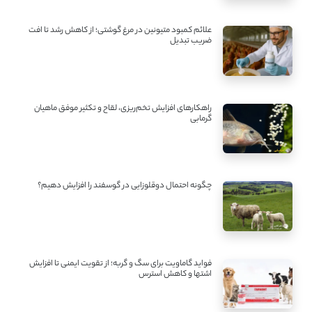
علائم کمبود متیونین در مرغ گوشتی؛ از کاهش رشد تا افت
ضریب تبدیل
راهکارهای افزایش تخم‌ریزی، لقاح و تکثیر موفق ماهیان
گرمابی
چگونه احتمال دوقلوزایی در گوسفند را افزایش دهیم؟
فواید گاماویت برای سگ و گربه؛ از تقویت ایمنی تا افزایش
اشتها و کاهش استرس