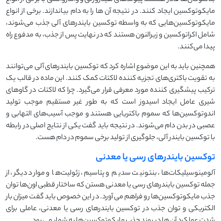
مایکوتوکسین ایجاد کنند. در نتیجه آن ها را به دام بیاندازند. برخی از انواع
مایکوتوکسین‌هایی که به واسطه توکسین بایندرهای آلی جذب می‌شوند،
شامل اکراتوکسین و زیرالنون هستند که در نهایت پس از جذب، به مدفوع راه
پیدا می‌کنند.
همچنین باید به این موضوع اشاره کرد که توکسین بایندرهای آلی می‌توانند
به تقویت باکتری‌های تجزیه کننده لاکتات کمک کنند. این ماده در قالب یک
ترکیب پیشگیری کننده مورد معرفی قرار می‌گیرد. چرا که لاکتات در گاوهای
شیری عامل ایجاد اسیدوز است که به طور غیر مستقیم موجب تولید
اندوتوکسین‌ها که سموم باکتریایی هستند و موجب آسیب‌های التهابی و
عصبی در بدن دام می‌شوند. در نتیجه باید گفت یکی از نتایج اصلی در رابطه
با توکسین بایندر آلی، جلوگیری از تولید برخی سموم در دام هست.
توکسین بایندرهای رسی یا معدنی
آلومینوسیلیکات‌ها، بنتونیت سدیم و پتاسیم، زئولیت‌ها و موارد دیگر، از
جمله توکسین بایندرهای رسی یا معدنی هستن که ساختار قطبی اون‌ها توان
جذب مایکوتوکسین‌ها رو فراهم می آورد. در این خصوص باید گفت میزان بار
الکتریکی و توان جذب در توکسین بایندرهای رسی یا معدنی، عاملی برای
شدت عملکرد آن ها در روند جذب مایکوتوکسین‌ها به شمار می رود.