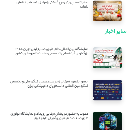
صفر تا صد پرورش مرغ گوشتی | مراحل، تغذیه و کاهش
تلفات
سایر اخبار
نمایشگاه بین‌المللی دام، طیور، صنایع لبنی تهران ۱۴۰۵؛
بزرگ‌ترین گردهمایی تخصصی صنعت دام و طیور کشور
حضور پلتفرم «مرغابی» در سیزدهمین کنگره ملی و نخستین
کنگره بین ‌المللی دانشجویان دامپزشکی ایران
دعوت به حضور در بخش مرغابی رویداد و نمایشگاه نوآوری
های صنعت دام، طیور و آبزیان ؛ اینو فارم