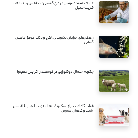
علائم کمبود متیونین در مرغ گوشتی؛ از کاهش رشد تا افت
ضریب تبدیل
راهکارهای افزایش تخم‌ریزی، لقاح و تکثیر موفق ماهیان
گرمابی
چگونه احتمال دوقلوزایی در گوسفند را افزایش دهیم؟
فواید گاماویت برای سگ و گربه؛ از تقویت ایمنی تا افزایش
اشتها و کاهش استرس