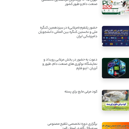
تهران ۱۴۰۵؛ بزرگ‌ترین گردهمایی تخصصی
صنعت دام و طیور کشور
حضور پلتفرم «مرغابی» در سیزدهمین کنگره
ملی و نخستین کنگره بین ‌المللی دانشجویان
دامپزشکی ایران
دعوت به حضور در بخش مرغابی رویداد و
نمایشگاه نوآوری های صنعت دام، طیور و
آبزیان ؛ اینو فارم
کود مرغی مایع برای پسته
برگزاری دوره تخصصی تلقیح مصنوعی
سرویکال گاو در استان البرز