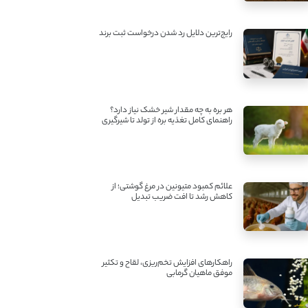
رایج‌ترین دلایل رد شدن درخواست ثبت برند
هر بره به چه مقدار شیر خشک نیاز دارد؟
راهنمای کامل تغذیه بره از تولد تا شیرگیری
علائم کمبود متیونین در مرغ گوشتی؛ از
کاهش رشد تا افت ضریب تبدیل
راهکارهای افزایش تخم‌ریزی، لقاح و تکثیر
موفق ماهیان گرمابی