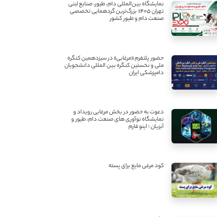
نمایشگاه بین‌المللی دام، طیور، صنایع لبنی
تهران ۱۴۰۵؛ بزرگ‌ترین گردهمایی تخصصی
صنعت دام و طیور کشور
حضور پلتفرم «مرغابی» در سیزدهمین کنگره
ملی و نخستین کنگره بین ‌المللی دانشجویان
دامپزشکی ایران
دعوت به حضور در بخش مرغابی رویداد و
نمایشگاه نوآوری های صنعت دام، طیور و
آبزیان ؛ اینو فارم
کود مرغی مایع برای پسته