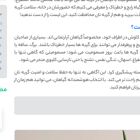
 مسمومیت با گیاهان در گربه ‌ها می ‌تواند باعث علائمی مانند استفراغ،
‌حالی، یا حتی آسیب جدی به کلیه‌ها شود. در این مقاله، 10 گیاه رایج و خطرناک را معرفی می ‌کنیم که حضورشان در خانه، سلامت گربه
س
ذت ببرید و هم از گربه ‌تان محافظت کنید، این لیست را از دست ندهید!
1 - چرا آشنایی با گیاهان سمی برای گربه‌ ها مهم است؟
ست؟
2 - 10 گیاه سمی بر
وش در اطراف خود، مخصوصاً گیاهان آپارتمانی ‌اند. بسیاری از صاحبان
3 - علائم مسمومیت 
 و پرطرفدار می ‌توانند برای گربه ‌ها بسیار خطرناک باشند. برگ، ساقه یا
4 - در صورت مسمومیت
ن گربه ‌ها باعث بروز مسمومیت می ‌شود؛ مسمومیتی که گاهی تنها با
اغ، اسهال، تنگی نفس، تشنج یا حتی نارسایی کلیوی منجر می ‌شود.
ب
6 - جمع ب
ته پیشگیری کرد. این آگاهی نه ‌تنها به حفظ سلامت و امنیت گربه ‌تان
 راحت ‌تر می ‌کند. با انتخاب هوشمندانه‌ گیاهان، می ‌توانید هم ‌زمان از
زتان فراهم کنید.
مطا