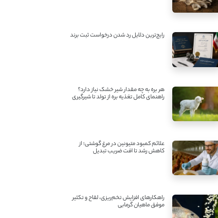
رایج‌ترین دلایل رد شدن درخواست ثبت برند
هر بره به چه مقدار شیر خشک نیاز دارد؟
راهنمای کامل تغذیه بره از تولد تا شیرگیری
علائم کمبود متیونین در مرغ گوشتی؛ از
کاهش رشد تا افت ضریب تبدیل
راهکارهای افزایش تخم‌ریزی، لقاح و تکثیر
موفق ماهیان گرمابی