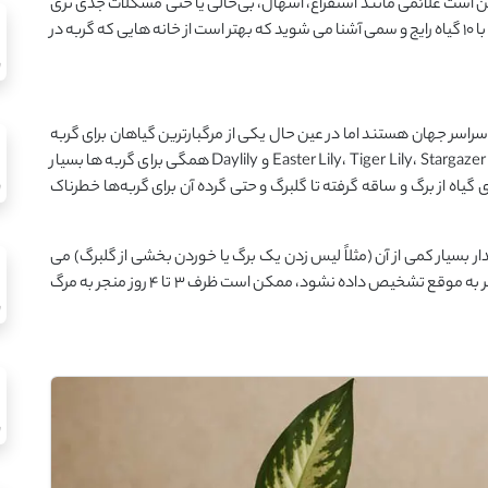
ست علائمی مانند استفراغ، اسهال، بی‌حالی یا حتی مشکلات جدی‌ تری
مانند نارسایی کلیوی و کبدی به ‌دنبال داشته باشد. در ادامه، با 10 گیاه رایج و سمی آشنا می ‌شوید که بهتر است از خانه‌ هایی که گربه در
 سراسر جهان هستند اما در عین حال یکی از مرگبارترین گیاهان برای گربه
‌ها محسوب می ‌شوند. انواع مختلفی از لیلیوم‌ ها مانند Easter Lily، Tiger Lily، Stargazer Lily و Daylily همگی برای گربه ‌ها بسیار
اه از برگ و ساقه گرفته تا گلبرگ و حتی گرده‌ آن برای گربه‌ها خطرناک
بسیار کمی از آن (مثلاً لیس زدن یک برگ یا خوردن بخشی از گلبرگ) می
‌تواند باعث نارسایی حاد کلیه در گربه شود. این مسمومیت اگر به‌ موقع تشخیص داده نشود، ممکن است ظرف ۳ تا ۴ روز منجر به مرگ