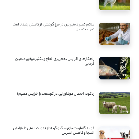
علائم کمبود متیونین در مرغ گوشتی؛ از کاهش رشد تا افت
ضریب تبدیل
راهکارهای افزایش تخم‌ریزی، لقاح و تکثیر موفق ماهیان
گرمابی
چگونه احتمال دوقلوزایی در گوسفند را افزایش دهیم؟
فواید گاماویت برای سگ و گربه؛ از تقویت ایمنی تا افزایش
اشتها و کاهش استرس