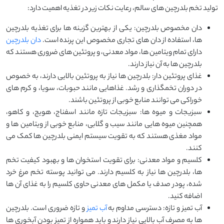
تولید تخم بلدرچین‌ های سالم، رعایت نکات زیر در تغذیه اهمیت دارد:
دان مخصوص بلدرچین: یکی از بهترین گزینه ‌ها برای تغذیه بلدرچین‌
ها، استفاده از دان ‌های تجاری مخصوص این پرنده است.
دان بلدرچین
دارای تمام ویتامین ‌ها، مواد معدنی، و پروتئین ‌های ضروری هستند که
بلدرچین ‌ها به آن نیاز دارند.
غذای پروتئین دار: بلدرچین‌ ها نیاز به پروتئین بالایی دارند، به خصوص
در دوران تخمگذاری و رشد. غذاهایی مانند حبوبات، سویا، و کرم ‌های
خوراکی می ‌توانند منابع خوبی از پروتئین باشند.
سبزیجات و میوه ها: سبزیجات تازه مانند اسفناج، هویج، و کاهو،
همچنین میوه‌ هایی مانند سیب و گلابی، منابع خوبی از ویتامین ‌ها و
مواد مغذی هستند که به تقویت سیستم ایمنی بلدرچین ‌ها کمک می
‌کنند.
کلسیم و مواد معدنی: برای تقویت استخوان‌ ها و بهبود کیفیت تخم
‌ها، بلدرچین ‌ها نیاز به کلسیم دارند. می ‌توانید پوسته تخم‌ مرغ خرد
شده، پودر صدف یا مکمل ‌های معدنی حاوی کلسیم را به غذای آن ‌ها
اضافه کنید.
آب تمیز و تازه: دسترسی مداوم به
آب تمیز
و تازه ضروری است. بلدرچین‌
ها به مصرف آب بالایی نیاز دارند و باید همواره از تمیز بودن آبخوری ‌ها