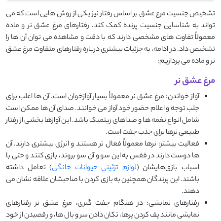
تشخیص جنسیت مرغ عشق بر اساس رفتار نیز یکی از روش‌ هایی است که می
‌تواند به شناسایی جنسیت پرنده کمک کند. رفتارهای مرغ عشق نر و ماده
معمولاً تفاوت ‌های مشخصی دارند که با دقت و مشاهده می ‌توان آن‌ ها را
تشخیص داد. در ادامه، به جزئیات بیشتری درباره رفتارهای متفاوت مرغ عشق
نر و ماده می ‌پردازیم:
مرغ عشق نر
آواز خواندن: مرغ عشق نر معمولاً بسیار آوازخوان است. آن ‌ها اغلب برای
جلب توجه و اعلام حضور خود آواز می‌ خوانند. صدای آن ‌ها ممکن است
شامل انواع نغمه ‌ها و صداهای ریتمیک باشد. این آوازها بخشی از رفتار
طبیعی نرها برای جذب جفت است.
فعالیت بیشتر: نرها معمولاً فعال ‌تر هستند و انرژی بیشتری دارند. آن‌
ها دوست دارند در قفس به این سو و آن سو بروند، بازی کنند و حتی با
اسباب ‌بازی‌هایشان (
لوازم تزئینی حیوانات خانگی
) تعامل داشته
باشند. این پرندگان همچنین به بازی کردن با صاحبشان علاقه نشان می
‌دهند.
رفتارهای نمایشی: در هنگام جفت‌ گیری، مرغ عشق نر رفتارهای
نمایشی مانند پف کردن پرها، تکان دادن سر و بال ‌ها، و رقصیدن از خود