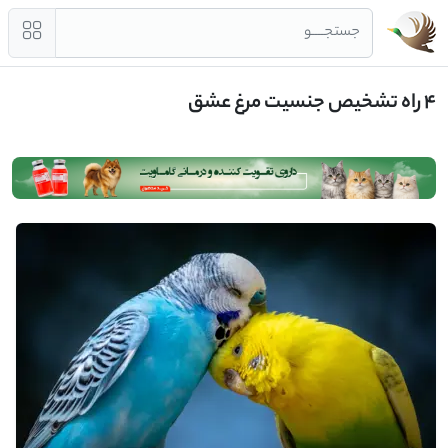
جستجــــو
4 راه تشخیص جنسیت مرغ عشق