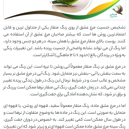
تشخیص جنسیت مرغ عشق از روی رنگ منقاز یکی از متداول ‌ترین و قابل
اعتمادترین روش‌ ها است که بیشتر صاحبان مرغ عشق از آن استفاده می
‌کنند. پوست بالای منقار مرغ عشق یا همان سینه، در هر دو جنس وجود دارد،
اما رنگ آن می ‌تواند نشانه واضحی از جنسیت پرنده باشد. این تغییرات رنگی
به ویژه در پرندگان بالغ (حدود 6 تا 12 ماهگی) آشکارتر است.
در مرغ عشق نر، رنگ منقار معمولاً آبی روشن تا تیره است. این رنگ می‌ تواند
به سمت بنفش یا آبی-بنفش نیز متمایل شود. رنگ آبی در مرغ عشق نر بسیار
مشخص و غالب است و در شرایط نرمال این رنگ در طول زندگی پرنده تغییر
چندانی نمی‌کند. در زمان جفت‌ گیری، رنگ آبی منقار نرها ممکن است پررنگ ‌تر
و براق ‌تر شود، که نشان ‌دهنده آمادگی برای جفت‌گیری است.
اما در مرغ عشق ماده، رنگ منقار معمولاً سفید، قهوه ‌ای روشن، یا قهوه ‌ای
متمایل به صورتی است. این رنگ در ماده‌ ها به وضوح متفاوت از نرها است و
در طول سال ممکن است کمی تغییر کند. به خصوص در دوران جفت ‌گیری،
رنگ سینه مرغ عشق ماده ممکن است قهوه ‌ای‌تر و زبرتر شود که این تغییرات