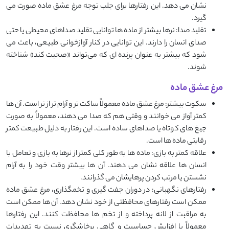
نشان می ‌دهد. این رفتارها برای جلب توجه مرغ عشق ماده صورت می‌
گیرد.
تقلید صدا: نرها بیشتر از ماده ‌ها توانایی تقلید صداهای محیطی یا حتی
صدای انسان را دارند. این توانایی در کنار آوازخوانی طبیعی، باعث می
‌شود که بیشتر به عنوان پرنده ‌ای که می‌تواند «صحبت کند» شناخته
شوند.
مرغ عشق ماده
سکوت بیشتر: مرغ عشق ماده معمولاً ساکت ‌تر و آرام ‌تر از نر است. آن ‌ها
کمتر آواز می ‌خوانند و وقتی هم که صدا می‌ دهند، معمولاً به صورت
جیغ ‌های کوتاه یا صداهای ساده است. این رفتار به دلیل طبیعت کمتر
رقابتی ماده ‌ها است.
علاقه کمتر به بازی: ماده‌ ها به ‌طور کلی کمتر از نرها به بازی و تعامل با
انسان ‌ها علاقه نشان می ‌دهند. آن ‌ها بیشتر وقت خود را به آرام
نشستن یا مرتب کردن پرهایشان می‌ گذرانند.
رفتارهای نگهبانی: در دوران جفت ‌گیری و تخمگذاری، مرغ عشق ماده
ممکن است رفتارهای محافظتی از خود نشان دهد. آن‌ ها ممکن است
به مراقبت از لانه پرداخته و از تخم ‌ها محافظت کنند. این رفتارها
معمولاً با افزایش حساسیت و گاهی پرخاشگری نسبت به تهدیدات