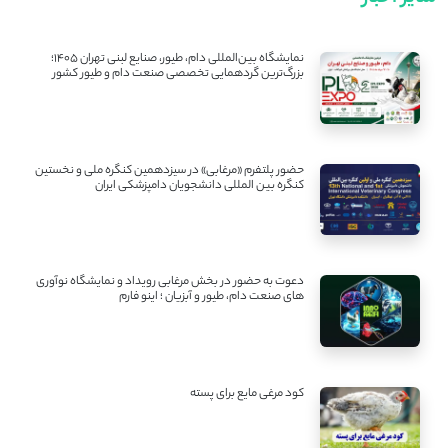
نمایشگاه بین‌المللی دام، طیور، صنایع لبنی تهران ۱۴۰۵؛
بزرگ‌ترین گردهمایی تخصصی صنعت دام و طیور کشور
حضور پلتفرم «مرغابی» در سیزدهمین کنگره ملی و نخستین
کنگره بین ‌المللی دانشجویان دامپزشکی ایران
دعوت به حضور در بخش مرغابی رویداد و نمایشگاه نوآوری
های صنعت دام، طیور و آبزیان ؛ اینو فارم
کود مرغی مایع برای پسته