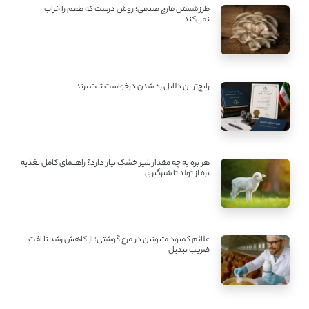
طرز شستن قارچ صدفی؛ روش درست که طعم را خراب
نمی‌کند!
رایج‌ترین دلایل رد شدن درخواست ثبت برند
هر بره به چه مقدار شیر خشک نیاز دارد؟ راهنمای کامل تغذیه
بره از تولد تا شیرگیری
علائم کمبود متیونین در مرغ گوشتی؛ از کاهش رشد تا افت
ضریب تبدیل