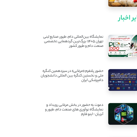
ر اخبار
نمایشگاه بین‌المللی دام، طیور، صنایع لبنی
تهران ۱۴۰۵؛ بزرگ‌ترین گردهمایی تخصصی
صنعت دام و طیور کشور
حضور پلتفرم «مرغابی» در سیزدهمین کنگره
ملی و نخستین کنگره بین ‌المللی دانشجویان
دامپزشکی ایران
دعوت به حضور در بخش مرغابی رویداد و
نمایشگاه نوآوری های صنعت دام، طیور و
آبزیان ؛ اینو فارم