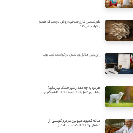
طرز شستن قارچ صدفی؛ روش درست که طعم
را خراب نمی‌کند!
رایج‌ترین دلایل رد شدن درخواست ثبت برند
هر بره به چه مقدار شیر خشک نیاز دارد؟
راهنمای کامل تغذیه بره از تولد تا شیرگیری
علائم کمبود متیونین در مرغ گوشتی؛ از
کاهش رشد تا افت ضریب تبدیل