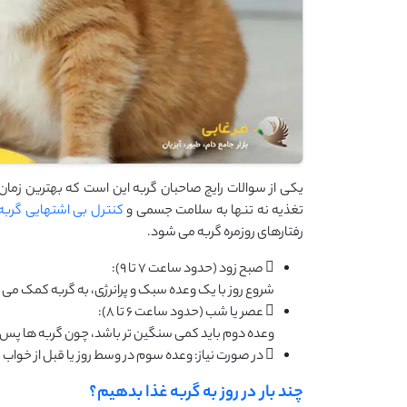
یکی از سوالات رایج صاحبان گربه این است که بهترین زمان
تغذیه نه تنها به سلامت جسمی و
کنترل بی اشتهایی گربه
رفتارهای روزمره گربه می ‌شود.
 صبح زود (حدود ساعت ۷ تا ۹):
شروع روز با یک وعده سبک و پرانرژی، به گربه کمک می‌ 
 عصر یا شب (حدود ساعت ۶ تا ۸):
وعده دوم باید کمی سنگین ‌تر باشد، چون گربه‌ ها پس از
 در صورت نیاز: وعده سوم در وسط روز یا قبل از خواب (مخصوص بچه ‌گربه یا گربه بیمار)
چند بار در روز به گربه غذا بدهیم؟