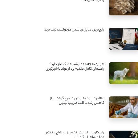
را خراب نمی‌کند!
رایج‌ترین دلایل رد شدن درخواست ثبت برند
هر بره به چه مقدار شیر خشک نیاز دارد؟
راهنمای کامل تغذیه بره از تولد تا شیرگیری
علائم کمبود متیونین در مرغ گوشتی؛ از
کاهش رشد تا افت ضریب تبدیل
راهکارهای افزایش تخم‌ریزی، لقاح و تکثیر
موفق ماهیان گرمابی