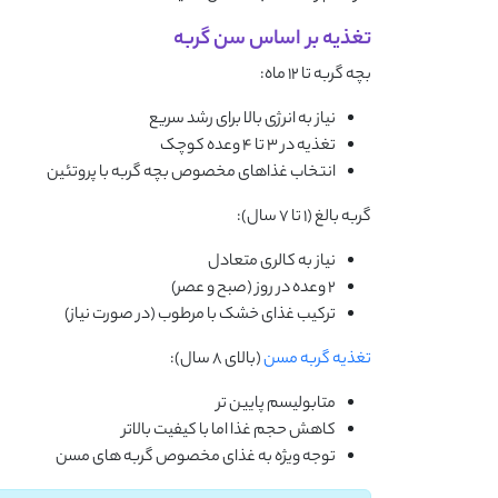
تغذیه بر اساس سن گربه
بچه گربه تا 12 ماه:
نیاز به انرژی بالا برای رشد سریع
تغذیه در 3 تا 4 وعده کوچک
انتخاب غذاهای مخصوص بچه گربه با پروتئین
گربه بالغ (1 تا 7 سال):
نیاز به کالری متعادل
2 وعده در روز (صبح و عصر)
ترکیب غذای خشک با مرطوب (در صورت نیاز)
تغذیه گربه مسن
(بالای 8 سال):
متابولیسم پایین ‌تر
کاهش حجم غذا اما با کیفیت بالاتر
توجه ویژه به غذای مخصوص گربه ‌های مسن