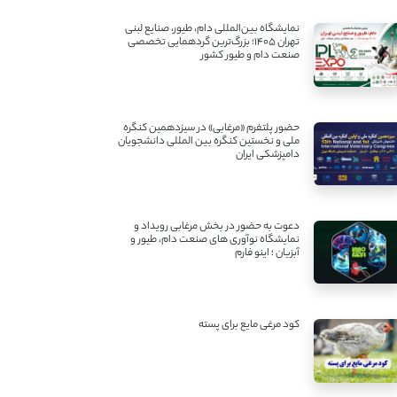
نمایشگاه بین‌المللی دام، طیور، صنایع لبنی
تهران ۱۴۰۵؛ بزرگ‌ترین گردهمایی تخصصی
صنعت دام و طیور کشور
حضور پلتفرم «مرغابی» در سیزدهمین کنگره
ملی و نخستین کنگره بین ‌المللی دانشجویان
دامپزشکی ایران
دعوت به حضور در بخش مرغابی رویداد و
نمایشگاه نوآوری های صنعت دام، طیور و
آبزیان ؛ اینو فارم
کود مرغی مایع برای پسته