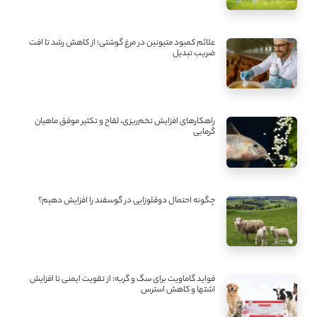
علائم کمبود متیونین در مرغ گوشتی؛ از کاهش رشد تا افت
ضریب تبدیل
راهکارهای افزایش تخم‌ریزی، لقاح و تکثیر موفق ماهیان
گرمابی
چگونه احتمال دوقلوزایی در گوسفند را افزایش دهیم؟
فواید گاماویت برای سگ و گربه؛ از تقویت ایمنی تا افزایش
اشتها و کاهش استرس