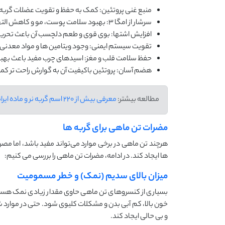
منبع غنی پروتئین: کمک به حفظ و تقویت عضلات گربه
سرشار از امگا ۳: بهبود سلامت پوست، مو و کاهش التهاب مفاصل
افزایش اشتها: بوی قوی و طعم دلچسب آن باعث تحریک
تقویت سیستم ایمنی: وجود ویتامین ‌ها و مواد معدنی
حفظ سلامت قلب و مغز: اسیدهای چرب مفید باعث بهبود
هضم آسان: پروتئین باکیفیت آن به گوارش راحت ‌تر کم
مطالعه بیشتر:
معرفی بیش از 220 اسم گربه نر و ماده ایرانی و خارجی + معنی و تلفظ
مضرات تن ماهی برای گربه ها
هرچند تن ماهی در برخی موارد می‌تواند مفید باشد، اما مصرف 
ها ایجاد کند. در ادامه، مضرات تن ماهی را بررسی می ‌کنیم:
میزان بالای سدیم (نمک) و خطر مسمومیت
بسیاری از کنسروهای تن ماهی حاوی مقدار زیادی نمک هستند
خون بالا، کم ‌آبی بدن و مشکلات کلیوی شود. حتی در موارد 
و بی ‌حالی ایجاد کند.