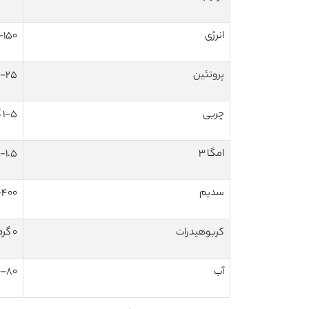
انرژی
100-150 کی
پروتئین
20-25 
چربی
1-5 گرم
امگا ۳
.5-1.5
سدیم
250-400 
کربوهیدرات
0 گرم
آب
60-80 