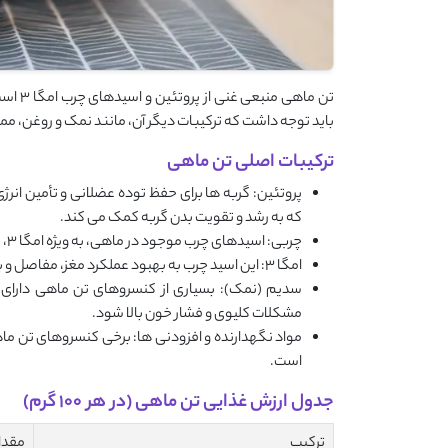
تن ماه
باید توجه داشت که ترکیبات دیگر آن، مانند نمک و روغن، مم
ترکیبات اصلی تن ماهی
پروتئین: گربه ‌ها برای حفظ توده عضلانی و تأمین انرژی
که به رشد و تقویت بدن گربه کمک می‌ کند.
چربی: اسیدهای چرب موجود در ماهی، به ‌ویژه امگا ۳، برای سلامت قلب، کاهش التهاب و درخشندگی موهای گربه مفید است.
امگا ۳: این اسید چرب به بهبود عملکرد مغز، مفاصل و بینایی گربه‌ ها کمک می ‌کند.
سدیم (نمک): بسیاری از کنسروهای تن ماهی دارای ن
مشکلات کلیوی و فشار خون بالا شود.
مواد نگهدارنده و افزودنی ‌ها: برخی کنسروهای تن ماهی
است.
جدول ارزش غذایی تن ماهی (در هر 100 گرم)
ترکیب
مقدار