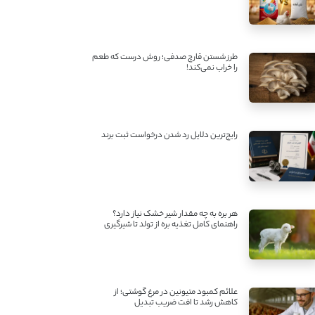
طرز شستن قارچ صدفی؛ روش درست که طعم
را خراب نمی‌کند!
رایج‌ترین دلایل رد شدن درخواست ثبت برند
هر بره به چه مقدار شیر خشک نیاز دارد؟
راهنمای کامل تغذیه بره از تولد تا شیرگیری
علائم کمبود متیونین در مرغ گوشتی؛ از
کاهش رشد تا افت ضریب تبدیل