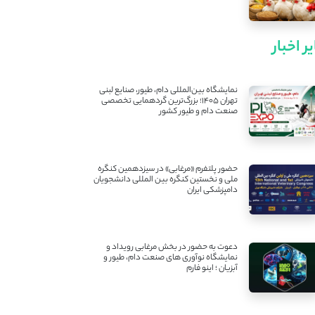
ر اخبار
نمایشگاه بین‌المللی دام، طیور، صنایع لبنی
تهران ۱۴۰۵؛ بزرگ‌ترین گردهمایی تخصصی
صنعت دام و طیور کشور
حضور پلتفرم «مرغابی» در سیزدهمین کنگره
ملی و نخستین کنگره بین ‌المللی دانشجویان
دامپزشکی ایران
دعوت به حضور در بخش مرغابی رویداد و
نمایشگاه نوآوری های صنعت دام، طیور و
آبزیان ؛ اینو فارم