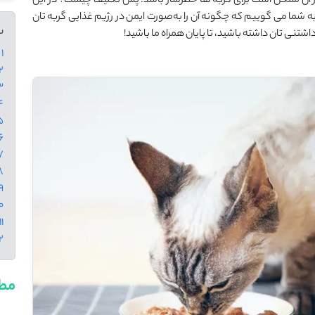
ر آن ممکن است برای گربه‌ ها خطرساز باشد. پس تکلیف چیست؟ در این
ه شما می ‌گوییم که چگونه آن را به‌صورت ایمن در رژیم غذایی گربه ‌تان
س
شتنی ‌تان داشته باشید، تا پایان همراه ما باشید!
1 - ارزش غذایی تن ماهی برای گربه ها
2 - فواید تن ماهی برای 
3 - مضرات تن ما
4 - میزان بالای سدیم (ن
5 - کمبود موا
6 - خطر مسمومیت ب
7 - مشکلات
8 - ایجاد اعت
9 - وجود افزودنی‌ه
10 - چگونه تن ماهی را به‌
11 - گزینه‌ های جایگزین 
12 - س
مطا