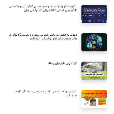
حضور پلتفرم «مرغابی» در سیزدهمین کنگره ملی و نخستین
کنگره بین ‌المللی دانشجویان دامپزشکی ایران
دعوت به حضور در بخش مرغابی رویداد و نمایشگاه نوآوری
های صنعت دام، طیور و آبزیان ؛ اینو فارم
کود مرغی مایع برای پسته
برگزاری دوره تخصصی تلقیح مصنوعی سرویکال گاو در
استان البرز