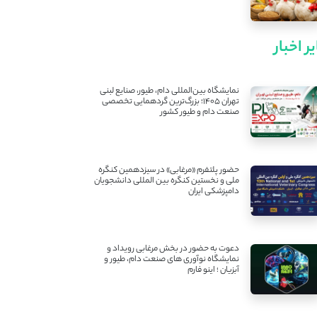
ر اخبار
نمایشگاه بین‌المللی دام، طیور، صنایع لبنی
تهران ۱۴۰۵؛ بزرگ‌ترین گردهمایی تخصصی
صنعت دام و طیور کشور
حضور پلتفرم «مرغابی» در سیزدهمین کنگره
ملی و نخستین کنگره بین ‌المللی دانشجویان
دامپزشکی ایران
دعوت به حضور در بخش مرغابی رویداد و
نمایشگاه نوآوری های صنعت دام، طیور و
آبزیان ؛ اینو فارم