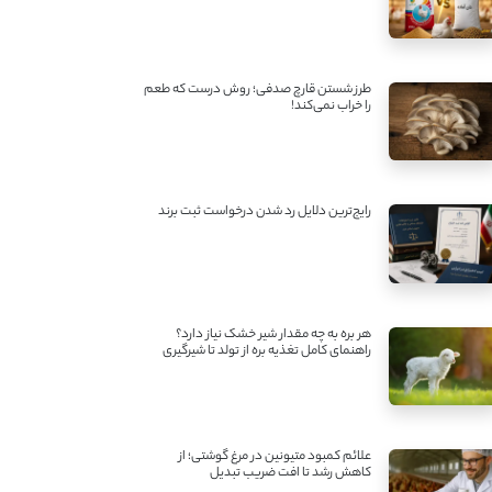
طرز شستن قارچ صدفی؛ روش درست که طعم
را خراب نمی‌کند!
رایج‌ترین دلایل رد شدن درخواست ثبت برند
هر بره به چه مقدار شیر خشک نیاز دارد؟
راهنمای کامل تغذیه بره از تولد تا شیرگیری
علائم کمبود متیونین در مرغ گوشتی؛ از
کاهش رشد تا افت ضریب تبدیل