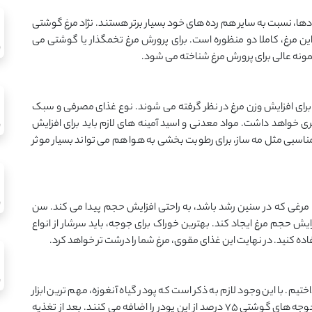
دها، نسبت به سایر هم رده های خود بسیار برتر هستند. نژاد مرغ گوشتی
د این مرغ، کاملا دو منظوره است. برای پرورش مرغ تخمگذار یا گوشتی می
 نمونه عالی برای پرورش مرغ شناخته می شود.
ی برای افزایش وزن مرغ در نظر گرفته می شوند. نوع غذای مصرفی و سبک
ی خواهد داشت. مواد معدنی و اسید آمینه های لازم باید برای افزایش
ناسبی مثل مه ساز، برای رطوبت بخشی به هوا هم می تواند بسیار موثر
. مرغی که در سنین رشد باشد، به راحتی افزایش حجم پیدا می کند. سن
یش حجم مرغ ایجاد کند. بهترین خوراک برای جوجه، باید سرشار از انواع
ده کنید. در نهایت این غذای مقوی، مرغ شما را درشت تر خواهد کرد.
م. با این وجود لازم به ذکر است که پودر گیاه آنغوزه، مهم ترین ابزار
برای افزایش وزن مرغ می باشد. در این روش به غذای جوجه های گوشتی 75 درصد از این پودر را اضافه می کنند. بعد از تغذیه