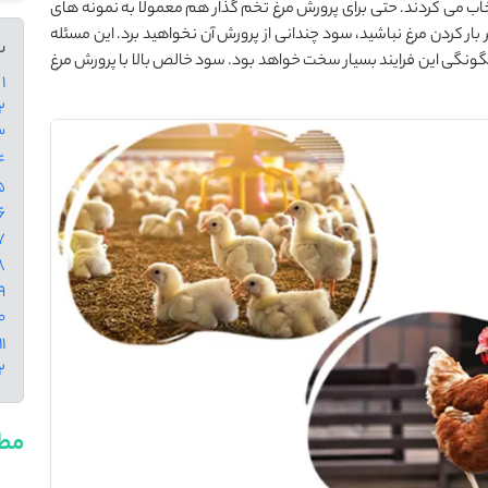
نتخاب می کردند. حتی برای پرورش مرغ تخم گذار هم معمولا به نمونه های
ر بار کردن مرغ نباشید، سود چندانی از پرورش آن نخواهید برد. این مسئله
س
چگونگی این فرایند بسیار سخت خواهد بود. سود خالص بالا با پرورش مرغ
1 - افزایش وزن مرغ
2 - عوامل موثر بر افزای
3 - انتخاب ن
4 - عوامل
5 - تا
6 - پودر گیاه آ
7 - انتخاب ن
8 - تغذیه
9 - فراهم کردن بهترین
10 - طبقه بندی جو
11 - تقسیم بندی جوجه ها در زمان
12 - جم
مطا