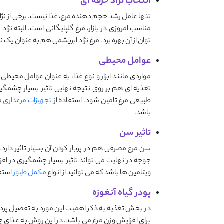
انتخاب نژاد حرفه ای
تنها عامل رشد حجم دهنده مرغ، غذا نیست. برخی از نژا
مناسب امروزی در بازار، مرغ گلپایگانی است. البته نژا
توان از آن بهره برد. مرغ نژاد ابریشمی هم به عنوان یک
عوامل محیطی
مواردی مانند ابزار و نوع غذا، به عنوان عوامل محیط
تغذیه ای هم بر روی نتیجه نهایی تاثیر بسیار چشمگیر
طبیعی مرغ تامین شود. استفاده از
تجهیزات مرغداری
م
باشد.
تاثیر سن
سن مرغ مصرفی هم در پربار کردن آن بسیار تاثیر دارد
جوجه در نهایت می تواند تاثیر بسیار چشمگیری در افزا
ویتامین ها باشد که می توانید از انواع
مکمل طیور
استفا
پودر گیاه آنغوزه
در بخش تغذیه به ذکر اهمیت این مورد به تفصیل پرداختی