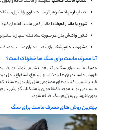
انتخاب ماست مناسب:
همیشه از ماست ساده و بدون شک
اجتناب از مواد مضر:
هرگز ماست حاوی زایلیتول، شکلا
شروع با مقدار کم:
ابتدا مقدار کمی ماست امتحان کنید
کنترل واکنش بدن:
در صورت مشاهده اسهال، استفراغ 
مشورت با دامپزشک:
برای تعیین میزان مناسب مصرف 
آیا مصرف ماست برای سگ ها خطرناک است؟
مصرف ماست برای سگ در کنار فوایدش می تواند عوارضی هم
خوردن ماست در آن ها باعث اسهال، نفخ، استفراغ یا دل درد
قند یا شیرین کننده های مصنوعی مثل زایلیتول هستند که
ماست می تواند موجب اضافه وزن یا مشکلات گوارشی در حیوا
بدون افزودنی به رژیم سگ اضافه شود.
بهترین روش های مصرف ماست برای سگ