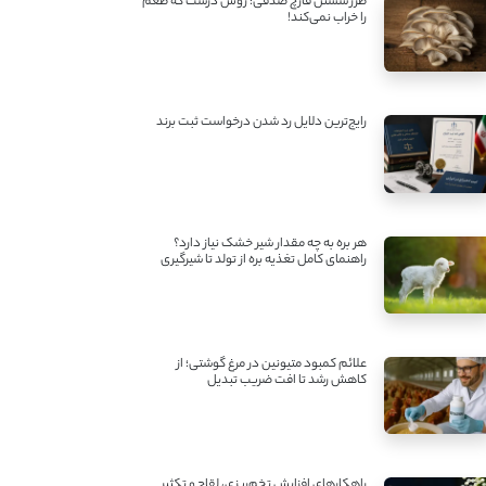
طرز شستن قارچ صدفی؛ روش درست که طعم
را خراب نمی‌کند!
رایج‌ترین دلایل رد شدن درخواست ثبت برند
هر بره به چه مقدار شیر خشک نیاز دارد؟
راهنمای کامل تغذیه بره از تولد تا شیرگیری
علائم کمبود متیونین در مرغ گوشتی؛ از
کاهش رشد تا افت ضریب تبدیل
راهکارهای افزایش تخم‌ریزی، لقاح و تکثیر