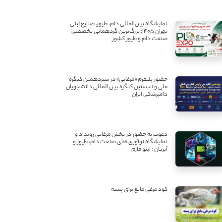
نمایشگاه بین‌المللی دام، طیور، صنایع لبنی
تهران ۱۴۰۵؛ بزرگ‌ترین گردهمایی تخصصی
صنعت دام و طیور کشور
حضور پلتفرم «مرغابی» در سیزدهمین کنگره
ملی و نخستین کنگره بین ‌المللی دانشجویان
دامپزشکی ایران
دعوت به حضور در بخش مرغابی رویداد و
نمایشگاه نوآوری های صنعت دام، طیور و
آبزیان ؛ اینو فارم
کود مرغی مایع برای پسته