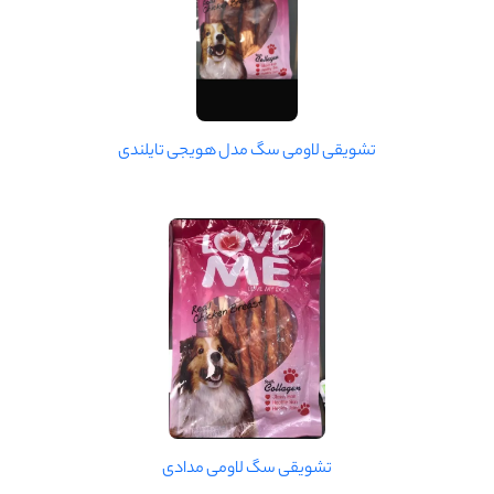
تشویقی لاومی سگ مدل هویجی تایلندی
تشویقی سگ لاومی مدادی