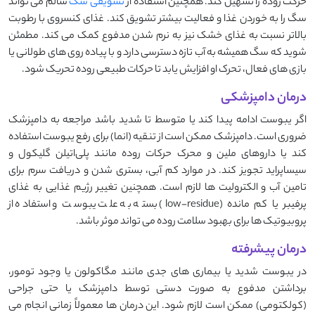
حرکت روده را تسهیل کند. همچنین استفاده از
تشویقی سگ
سالم می تواند
سگ را به خوردن غذا و فعالیت بیشتر تشویق کند. غذای کنسروی با رطوبت
بالاتر نسبت به غذای خشک نیز به نرم شدن مدفوع کمک می کند. مطمئن
شوید که سگ همیشه به آب تازه دسترسی دارد و با پیاده روی های طولانی یا
بازی های فعال، تحرک او افزایش یابد تا حرکات طبیعی روده تحریک شود.
درمان دامپزشکی
اگر یبوست ادامه پیدا کند یا متوسط تا شدید باشد مراجعه به دامپزشک
ضروری است. دامپزشک ممکن است از تنقیه (انما) برای رفع یبوست استفاده
کند یا داروهای ملین و محرک حرکات روده مانند پلی‌اتیلن گلیکول و
سیساپراید تجویز کند. در موارد کم آبی، بستری شدن و دریافت سرم برای
تامین آب و الکترولیت ها لازم است. همچنین تغییر رژیم غذایی به غذای
پرفیبر یا کم مانده (low-residue) بسته به علت یبوست و استفاده از
پروبیوتیک ها برای بهبود سلامت روده می تواند موثر باشد.
درمان پیشرفته
در یبوست شدید یا بیماری های جدی مانند مگاکولون یا وجود تومور،
برداشتن مدفوع به صورت دستی توسط دامپزشک یا حتی جراحی
(کولکتومی) ممکن است لازم شود. این درمان ها معمولاً زمانی انجام می