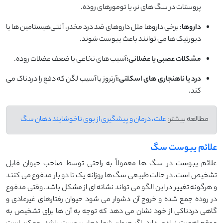
پروستات در سگ های نر، یا تومورهای روده.
داروها
: برخی داروها مثل داروهای ضد درد مخدر، آنتی‌هیستامین ها یا
دیورتیک ها می توانند باعث یبوست شوند.
مشکلات عصبی یا عضلانی:
آسیب های نخاعی یا ضعف عضلات روده.
درد یا ناهنجاری های اسکلتی:
آرتروز یا آسیب لگن که دفع را دردناک می
کند.
مطالعه بیشتر:
علت، درمان و پیشگیری از بوی ناخوشایند دهان سگ
علائم یبوست سگ
علائم یبوست در سگ ها معمولاً به راحتی توسط صاحب حیوان قابل
تشخیص است. در حالت طبیعی سگ ها روزانه یک تا دو بار مدفوع می کنند
و هرگونه تغییر در این الگو می تواند نشانه ای از مشکل باشد. وقتی مدفوع
در روده جمع شده و خروج آن دشوار می شود حیوان رفتارهای غیرعادی و
گاهی دردناکی از خود نشان می دهد که توجه به آن ها برای تشخیص به