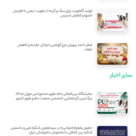
فواید گاماویت برای سگ و گربه؛ از تقویت ایمنی تا افزایش
اشتها و کاهش استرس
صفر تا صد پرورش مرغ گوشتی | مراحل، تغذیه و کاهش
تلفات
سایر اخبار
نمایشگاه بین‌المللی دام، طیور، صنایع لبنی تهران ۱۴۰۵؛
بزرگ‌ترین گردهمایی تخصصی صنعت دام و طیور کشور
حضور پلتفرم «مرغابی» در سیزدهمین کنگره ملی و نخستین
کنگره بین ‌المللی دانشجویان دامپزشکی ایران