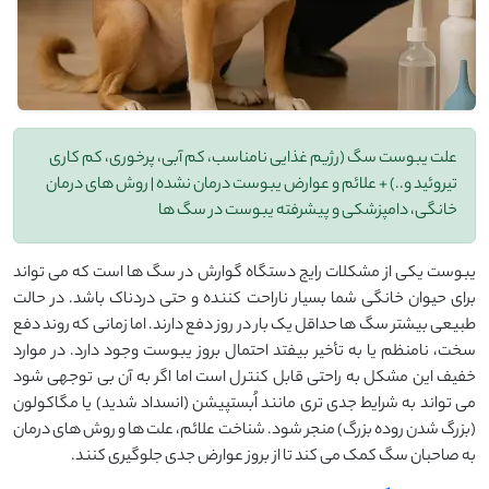
علت یبوست سگ (رژیم غذایی نامناسب، کم آبی، پرخوری، کم کاری
تیروئید و..) + علائم و عوارض یبوست درمان نشده | روش های درمان
خانگی، دامپزشکی و پیشرفته یبوست در سگ ها
یبوست یکی از مشکلات رایج دستگاه گوارش در سگ ها است که می تواند
برای حیوان خانگی شما بسیار ناراحت کننده و حتی دردناک باشد. در حالت
طبیعی بیشتر سگ ها حداقل یک بار در روز دفع دارند. اما زمانی که روند دفع
سخت، نامنظم یا به تأخیر بیفتد احتمال بروز یبوست وجود دارد. در موارد
خفیف این مشکل به راحتی قابل کنترل است اما اگر به آن بی توجهی شود
می تواند به شرایط جدی تری مانند اُبستپیشن (انسداد شدید) یا مگاکولون
(بزرگ شدن روده بزرگ) منجر شود. شناخت علائم، علت ها و روش های درمان
به صاحبان سگ کمک می کند تا از بروز عوارض جدی جلوگیری کنند.