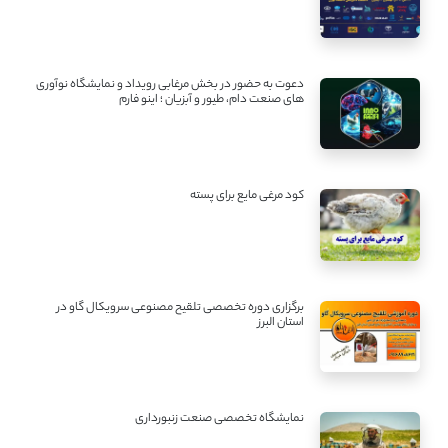
دعوت به حضور در بخش مرغابی رویداد و نمایشگاه نوآوری
های صنعت دام، طیور و آبزیان ؛ اینو فارم
کود مرغی مایع برای پسته
برگزاری دوره تخصصی تلقیح مصنوعی سرویکال گاو در
استان البرز
نمایشگاه تخصصی صنعت زنبورداری