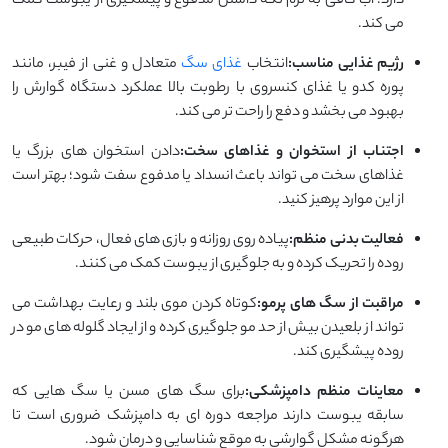
دارد. آب کافی به نرم نگه داشتن مدفوع و پیشگیری از یبوست کمک
می کند.
رژیم غذایی مناسب:
انتخاب
غذای سگ
متعادل و غنی از فیبر، مانند
پوره کدو یا غذای کنسروی با رطوبت بالا عملکرد دستگاه گوارش را
بهبود می بخشد و دفع را راحت تر می کند.
اجتناب از استخوان و غذاهای سخت:
دادن استخوان های بزرگ یا
غذاهای سخت می تواند باعث انسداد یا مدفوع سفت شود؛ بهتر است
از این موارد پرهیز کنید.
فعالیت بدنی منظم:
پیاده روی روزانه و بازی های فعال، حرکات طبیعی
روده را تحریک کرده و به جلوگیری از یبوست کمک می کنند.
مراقبت از سگ های پرمو:
کوتاه کردن موی بلند و رعایت بهداشت می
تواند از بلعیدن بیش از حد مو جلوگیری کرده و از ایجاد گلوله های مو در
روده پیشگیری کند.
معاینات منظم دامپزشکی:
برای سگ های مسن یا سگ هایی که
سابقه یبوست دارند مراجعه دوره ای به دامپزشک ضروری است تا
هرگونه مشکل گوارشی به موقع شناسایی و درمان شود.