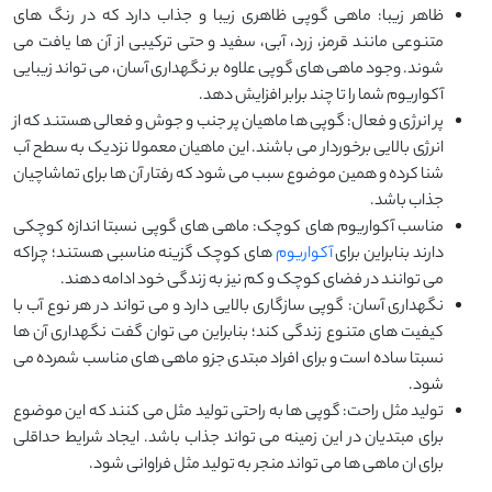
ظاهر زیبا: ماهی گوپی ظاهری زیبا و جذاب دارد که در رنگ های
متنوعی مانند قرمز، زرد، آبی، سفید و حتی ترکیبی از آن ها یافت می
شوند. وجود ماهی های گوپی علاوه بر نگهداری آسان، می تواند زیبایی
آکواریوم شما را تا چند برابر افزایش دهد.
پر انرژی و فعال: گوپی ها ماهیان پر جنب و جوش و فعالی هستند که از
انرژی بالایی برخوردار می باشند. این ماهیان معمولا نزدیک به سطح آب
شنا کرده و همین موضوع سبب می شود که رفتار آن ها برای تماشاچیان
جذاب باشد.
مناسب آکواریوم های کوچک: ماهی های گوپی نسبتا اندازه کوچکی
دارند بنابراین برای
آکواریوم
های کوچک گزینه مناسبی هستند؛ چراکه
می توانند در فضای کوچک و کم نیز به زندگی خود ادامه دهند.
نگهداری آسان: گوپی سازگاری بالایی دارد و می تواند در هر نوع آب با
کیفیت های متنوع زندگی کند؛ بنابراین می توان گفت نگهداری آن ها
نسبتا ساده است و برای افراد مبتدی جزو ماهی های مناسب شمرده می
شود.
تولید مثل راحت: گوپی ها به راحتی تولید مثل می کنند که این موضوع
برای مبتدیان در این زمینه می تواند جذاب باشد. ایجاد شرایط حداقلی
برای ان ماهی ها می تواند منجر به تولید مثل فراوانی شود.