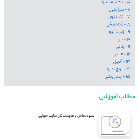
5 - دم شمشیری
6 - تترا نئون
7 - تترا نئون
8 - کت فیش
9 - زبرا دانیو
10 - بارب
11 - پلاتی
12 - فایتر
13 - آنجل
14 - لوچ نواری
15 - جمع بندی
مطالب آموزشی
نحوه تماس با فروشندگان سایت مرغابی