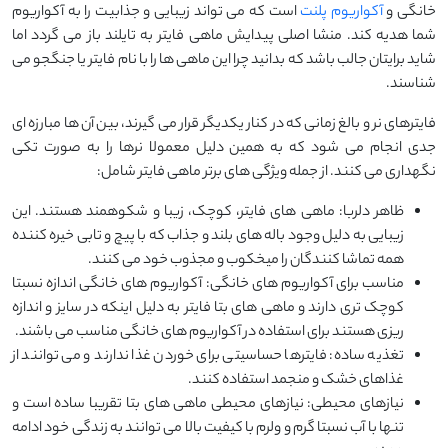
خانگی و
آکواریوم پلنت
است که می تواند زیبایی و جذابیت را به آکواریوم
شما هدیه کند. منشا اصلی پیدایش ماهی فایتر به تایلند باز می گردد اما
شاید برایتان جالب باشد که بدانید چرا این ماهی ها را با نام فایتر یا جنگجو می
شناسند.
فایترهای نر و بالغ زمانی که در کنار یکدیگر قرار می گیرند، بین آن ها مبارزه ای
جدی انجام می شود که به همین دلیل معمولا نرها را به صورت تکی
نگهداری می کنند. از جمله ویژگی های برتر ماهی فایتر شامل:
ظاهر دلربا: ماهی های فایتر، کوچک، زیبا و شکوهمند هستند. این
زیبایی به دلیل وجود باله های بلند و جذاب که با پیچ و تابی خیره کننده
همه تماشا کنندگان را میخکوب و مجذوب خود می کنند.
مناسب برای آکواریوم های خانگی: آکواریوم های خانگی اندازه نسبتا
کوچک تری دارند و ماهی های بتا فایتر به دلیل اینکه در سایز و اندازه
ریزی هستند برای استفاده در آکواریوم های خانگی مناسب می باشند.
تغذیه ساده: فایترها حساسیتی برای خوردن غذا ندارند و می توانند از
غذاهای خشک و منجمد استفاده کنند.
نیازهای محیطی: نیازهای محیطی ماهی های بتا تقریبا ساده است و
تنها با آب نسبتا گرم و ولرم با کیفیت بالا می توانند به زندگی خود ادامه