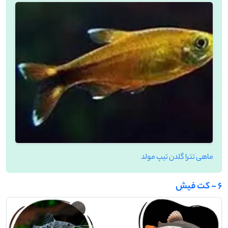
ماهی تترا گلدن تیپ مولد
6 - کت فیش