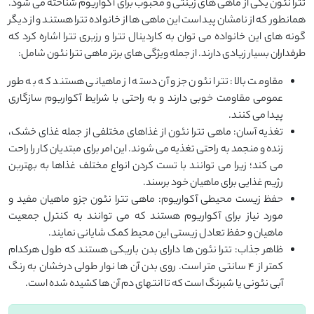
تترا نئون یکی از ماهی های زینتی و محبوب برای آکواریوم شناخته می شود.
همانطور که از نامشان پیداست این ماهی ها از خانواده تترا هستند و از دیگر
گونه های این خانواده می توان به کاردینال تترا و رزبری تترا اشاره کرد که
طرفداران بسیار زیادی دارند. از جمله ویژگی های برتر ماهی تترا نئون شامل:
مقاومت بالا: تترا نئون جزو آن دسته از ماهیانی هستند که به طور
عمومی مقاومت خوبی دارند و به راحتی با شرایط آکواریوم سازگاری
پیدا می کنند.
تغذیه آسان: ماهی تترا نئون از غذاهای مختلفی از جمله غذای خشک،
زنده و منجمد به راحتی تغذیه می شوند. این امر برای مبتدیان کار را راحت
می کند؛ زیرا می توانند با تست کردن انواع مختلف غذاها به بهتربن
رژیم غذایی برای ماهیان خود برسند.
حفظ زیست محیطی آکواریوم: ماهی تترا نئون جزو ماهیان مفید و
مورد نیاز برای آکواریوم هستند که می توانند به کنترل جمعیت
ماهیان و حفظ تعادل زیستی این محیط کمک شایانی نمایند.
ظاهر جذاب: تترا نئون ها دارای بدن باریکی هستند که طول هرکدام
کمتر از 4 سانتی متر است. روی بدن آن ها نوار طولی درخشان به رنگ
آبی نئونی یا شبرنگ است که تا انتهای دم آن ها کشیده شده است.