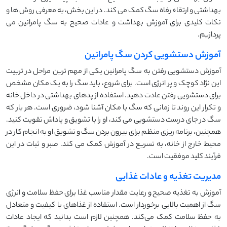
بهداشتی و ارتقاء رفاه سگ کمک می ‌کند. در این بخش، به معرفی روش ‌ها و
نکات کلیدی برای آموزش بهداشت و عادات صحیح به سگ پامرانین می
‌پردازیم.
آموزش دستشویی کردن سگ پامرانین
آموزش دستشویی رفتن به سگ پامرانین یکی از مهم‌ ترین مراحل در تربیت
این نژاد کوچک و پر انرژی است. برای شروع، باید سگ را به یک مکان مشخص
برای دستشویی رفتن عادت دهید. استفاده از پدهای بهداشتی در داخل خانه
و تکرار این روند تا زمانی که سگ با مکان آشنا شود، ضروری است. هر بار که
سگ در جای درست دستشویی می‌ کند، او را با تشویق و پاداش تقویت کنید.
همچنین، برنامه ‌ریزی منظم برای بیرون بردن سگ و تشویق او به انجام کار در
محیط خارج از خانه، به تسریع در آموزش کمک می ‌کند. صبر و ثبات در این
فرآیند کلید موفقیت است.
مدیریت تغذیه و عادات غذایی
آموزش به تغذیه صحیح و رعایت مقدار مناسب غذا برای حفظ سلامت و انرژی
سگ از اهمیت بالایی برخوردار است. استفاده از غذاهای با کیفیت و متعادل
به حفظ سلامت کمک می‌کند. همچنین لازم است بدانید که ایجاد عادات