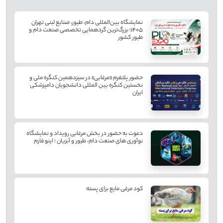
نمایشگاه بین‌المللی دام، طیور، صنایع لبنی تهران
۱۴۰۵؛ بزرگ‌ترین گردهمایی تخصصی صنعت دام و
طیور کشور
حضور پلتفرم «مرغابی» در سیزدهمین کنگره ملی و
نخستین کنگره بین ‌المللی دانشجویان دامپزشکی
ایران
دعوت به حضور در بخش مرغابی رویداد و نمایشگاه
نوآوری های صنعت دام، طیور و آبزیان ؛ اینو فارم
کود مرغی مایع برای پسته