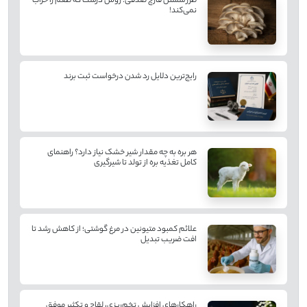
طرز شستن قارچ صدفی؛ روش درست که طعم را خراب
نمی‌کند!
رایج‌ترین دلایل رد شدن درخواست ثبت برند
هر بره به چه مقدار شیر خشک نیاز دارد؟ راهنمای
کامل تغذیه بره از تولد تا شیرگیری
علائم کمبود متیونین در مرغ گوشتی؛ از کاهش رشد تا
افت ضریب تبدیل
راهکارهای افزایش تخم‌ریزی، لقاح و تکثیر موفق