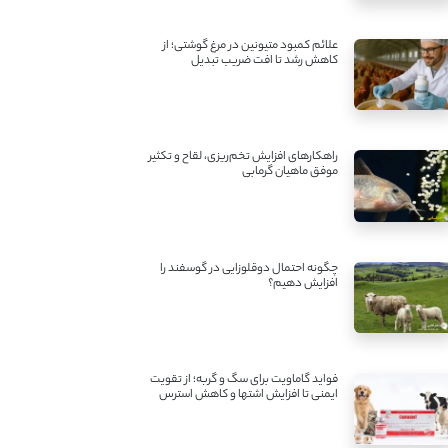
علائم کمبود متیونین در مرغ گوشتی؛ از
کاهش رشد تا افت ضریب تبدیل
راهکارهای افزایش تخم‌ریزی، لقاح و تکثیر
موفق ماهیان گرمابی
چگونه احتمال دوقلوزایی در گوسفند را
افزایش دهیم؟
فواید گاماویت برای سگ و گربه؛ از تقویت
ایمنی تا افزایش اشتها و کاهش استرس