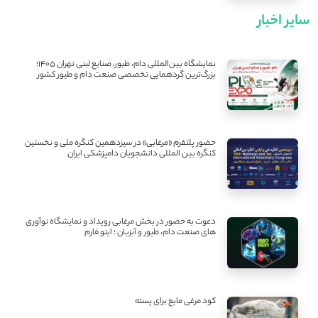
سایر اخبار
نمایشگاه بین‌المللی دام، طیور، صنایع لبنی تهران ۱۴۰۵؛
بزرگ‌ترین گردهمایی تخصصی صنعت دام و طیور کشور
حضور پلتفرم «مرغابی» در سیزدهمین کنگره ملی و نخستین
کنگره بین ‌المللی دانشجویان دامپزشکی ایران
دعوت به حضور در بخش مرغابی رویداد و نمایشگاه نوآوری
های صنعت دام، طیور و آبزیان ؛ اینو فارم
کود مرغی مایع برای پسته