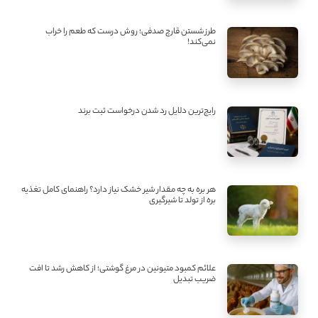
طرز شستن قارچ صدفی؛ روش درست که طعم را خراب
نمی‌کند!
رایج‌ترین دلایل رد شدن درخواست ثبت برند
هر بره به چه مقدار شیر خشک نیاز دارد؟ راهنمای کامل تغذیه
بره از تولد تا شیرگیری
علائم کمبود متیونین در مرغ گوشتی؛ از کاهش رشد تا افت
ضریب تبدیل