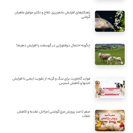
راهکارهای افزایش تخم‌ریزی، لقاح و تکثیر موفق ماهیان
گرمابی
چگونه احتمال دوقلوزایی در گوسفند را افزایش دهیم؟
فواید گاماویت برای سگ و گربه؛ از تقویت ایمنی تا افزایش
اشتها و کاهش استرس
صفر تا صد پرورش مرغ گوشتی | مراحل، تغذیه و کاهش
تلفات