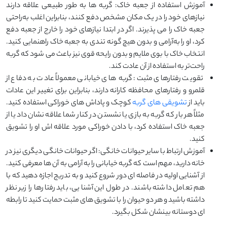
آموزش استفاده از جعبه خاک: گربه‌ ها به‌ طور طبیعی علاقه دارند
نیازهای خود را در یک مکان مشخص دفع کنند، بنابراین اغلب به‌راحتی
جعبه خاک را می‌ پذیرند. اگر در ابتدا نیازهای خود را خارج از جعبه دفع
کرد، او را به‌آرامی و بدون هیچ گونه تندی به جعبه خاک راهنمایی کنید.
انتخاب خاک با بوی ملایم و بدون رایحه قوی نیز باعث می ‌شود که گربه
راحت‌تر به استفاده از آن عادت کند.
تقویت رفتارهای مثبت: گربه‌ های خیابانی معمولاً عادت به دفاع از
قلمرو و رفتارهای محافظه‌ کارانه دارند، بنابراین برای تغییر این عادات
باید از
تشویقی ‌های گربه
کوچک و پاداش ‌های خوراکی استفاده کنید.
مثلاً هر بار که گربه به بازی یا نشستن در کنار شما علاقه نشان داد یا از
جعبه خاک استفاده کرد، با دادن خوراکی مورد علاقه ‌اش او را تشویق
کنید.
آموزش ارتباط با سایر حیوانات خانگی: اگر حیوانات خانگی دیگری نیز در
خانه دارید، مهم است که گربه خیابانی را به ‌آرامی به آن ‌ها معرفی کنید.
از آشنایی اولیه در فاصله ‌ای دور شروع کنید و به ‌تدریج اجازه دهید که با
هم تعامل داشته باشند. در طول این آشنایی، باید رفتارها را زیر نظر
داشته باشید و هر دو حیوان را با تشویق ‌های مثبت حمایت کنید تا رابطه
‌ای دوستانه بینشان شکل بگیرد.