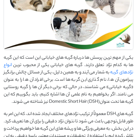
یکی از مهم ‌ترین پرسش ‌ها درباره گربه ‌های خیابانی این است که این گربه
‌ها به کدام نژاد تعلق دارند. گربه ‌های خیابانی یکی از محبوب ‌ترین
انواع
نژادهای گربه
به شمار می ‌آیند و به همین دلیل، یکی از مسائل چالش ‌برانگیز
پیرامون آن ‌ها، نام ‌گذاری این گربه‌ ها است. برخی افراد آن ‌ها را به‌عنوان
«گربه خیابانی» می ‌شناسند، در حالی که برخی دیگر آن‌ ها را گربه روستایی
می ‌نامند. اگر بخواهیم به نام علمی آن ‌ها اشاره کنیم، باید بگوییم که این
گربه ‌ها تحت عنوانDomestic Short Hair (DSH) نیز شناخته می ‌شوند.
گربه‌ های DSH معمولاً از ترکیب نژادهای مختلف ایجاد شده ‌اند، که این امر به
‌طور قابل‌توجهی باعث می ‌شود تا نتوان نژاد دقیقی را برای آن ‌ها تعریف کرد.
در این بخش، به معرفی ویژگی ‌ها و ریشه‌ های این گربه ‌ها خواهیم پرداخت و
تلاش کرده ‌ایم با استفاده از تحقیقات و مستندات معتبر، پاسخ دقیقی به این