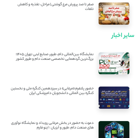
صفر تا صد پرورش مرغ گوشتی | مراحل، تغذیه و کاهش
تلفات
سایر اخبار
نمایشگاه بین‌المللی دام، طیور، صنایع لبنی تهران ۱۴۰۵؛
بزرگ‌ترین گردهمایی تخصصی صنعت دام و طیور کشور
حضور پلتفرم «مرغابی» در سیزدهمین کنگره ملی و نخستین
کنگره بین ‌المللی دانشجویان دامپزشکی ایران
دعوت به حضور در بخش مرغابی رویداد و نمایشگاه نوآوری
های صنعت دام، طیور و آبزیان ؛ اینو فارم