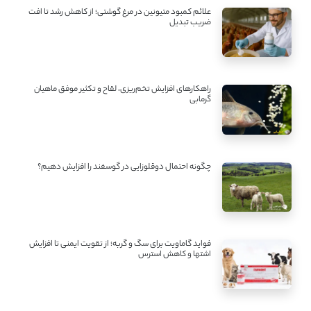
علائم کمبود متیونین در مرغ گوشتی؛ از کاهش رشد تا افت
ضریب تبدیل
راهکارهای افزایش تخم‌ریزی، لقاح و تکثیر موفق ماهیان
گرمابی
چگونه احتمال دوقلوزایی در گوسفند را افزایش دهیم؟
فواید گاماویت برای سگ و گربه؛ از تقویت ایمنی تا افزایش
اشتها و کاهش استرس