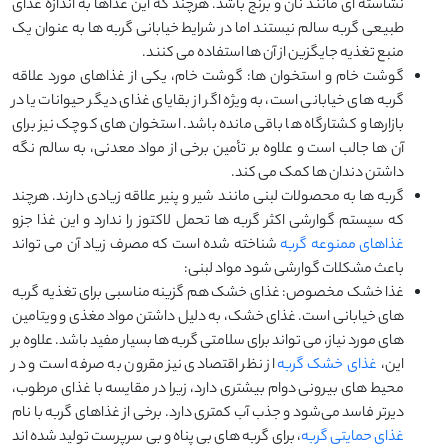
نشاسته‌ ای مانند نان و برنج باشد. هرچند که این غذاها به اندازه غذای
طبیعی گربه سالم نیستند اما در شرایط خیابانی گربه ‌ها به ‌عنوان یک
منبع تغذیه‌ جایگزین از آن ‌ها استفاده می ‌کنند.
گوشت خام و استخوان ها: گوشت خام، یکی از غذاهای مورد علاقه
گربه‌ های خیابانی است، به‌ ویژه اگر از بقایای غذای دیگر حیوانات یا در
بازارها و کشتارگاه‌ ها باقی مانده باشد. استخوان ‌های کوچک نیز برای
آن‌ ها جالب است و علاوه بر تأمین برخی از مواد معدنی، به سالم نگه‌
داشتن دندان ‌ها کمک می ‌کند.
گربه ‌ها به محصولات لبنی مانند شیر و پنیر علاقه زیادی دارند. هرچند
که سیستم گوارشی اکثر گربه‌ ها تحمل لاکتوز را ندارد و این غذا جزو
غذاهای ممنوعه گربه
شناخته شده است که مصرف زیاد آن می‌ تواند
باعث مشکلات گوارشی شود مواد لبنی:
غذا خشک مخصوص: غذای خشک هم گزینه مناسبی برای تغذیه گربه‌
های خیابانی است. غذای خشک، به دلیل داشتن مواد مغذی و ویتامین
‌های مورد نیاز، می ‌تواند برای سلامتی گربه‌ ها بسیار مفید باشد. علاوه بر
این،
غذای خشک گربه
از نظر اقتصادی نیز مقرون ‌به ‌صرفه است و در
محیط‌ های بیرونی دوام بیشتری دارد، زیرا در مقایسه با غذای مرطوب،
دیرتر فاسد می‌شود و جذب آب کمتری دارد. برخی از غذاهای گربه با نام
غذای حمایتی گربه
، برای گربه های بی پناه و بی سرپرست تولید شده اند