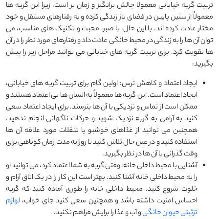
تربیت گربه خیابانی معمولا چالش ‌برانگیز و زمان‌ بر است، زیرا این گربه‌ ها
معمولاً از سنین پایین در فضای باز زندگی کرده و به رفتارهای مستقل و خود
مختار عادت کرده‌ اند. با این حال، با صبر، محبت و تکنیک ‌های مناسب، می
‌توان آن‌ ها را به زندگی در محیط خانگی عادت داد و رفتارهای مورد نظر را در آن‌
ها تقویت کرد. برای تربیت گربه های خیابانی می توانید مراحل زیر را پیش
بگیرید:
ایجاد اعتماد و کاهش ترس: اولین گام برای تربیت گربه ‌های خیابانی،
ایجاد اعتماد است. این گربه‌ ها معمولاً به انسان‌ ها بی ‌اعتماد هستند و
ممکن است از تماس و نزدیکی با آن ‌ها بترسند. برای ایجاد اعتماد سعی
کنید به آرامی به گربه نزدیک شوید و حرکات ناگهانی انجام ندهید.
همچنین می توانید از غذاهای خوشبو یا تنقلات مورد علاقه آن ها
استفاده کنید و در عین حال تلاش کنید تا روزانه مدت زمان کوتاهی برای
وقت گذرانی با آن ها در نظر بگیرید.
آشنایی با محیط داخلی خانه: وقتی گربه به شما اعتماد کرد، می ‌توانید او
را به محیط داخلی خانه آشنا کنید. بهتر است این کار را در یک اتاق آرام و
خلوت شروع کنید. محیط داخلی خانه را طوری آماده کنید که گربه
احساس امنیت داشته باشد و همچنین سعی کنید جای خواب،
لوازم
تزئینی حیوان خانگی
و آب و غذا را برایش فراهم نکنید.