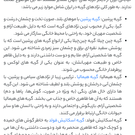
خیابانی ایران از دیگر گربه های جهان متمایز هستند اما این موضوع صحت
ندارند. به طور کلی نژادهای گربه در ایران شامل موارد زیر می باشد:
گربه پرشین:
گربه پرشین
با موهای بلند، صورت تخت و چشمان درشت و
گیرا، یکی از محبوب‌ ترین نژادهای گربه است که به دلیل طبیعت آرام و
شخصیت مهربان خود، به ‌راحتی با محیط خانگی سازگار می ‌شود.
گربه چین چیلا: گربه چین‌چیلا یکی از انواع گربه های پرشین است که با
پوشش سفید نقره ‌ای براق و چشمان سبز زمردی شناخته می ‌شود. این
گربه‌ ها شخصیتی آرام، ملایم و دوست ‌داشتنی دارند و به دلیل ظاهر
خاص و طبیعت مهربانشان، به‌ عنوان یکی از گربه‌ های لوکس و
پرطرفدار خانگی محسوب می ‌شوند.
گربه هیمالیا:
گربه هیمالیا
، ترکیبی زیبا از نژادهای سیامی و پرشین، با
چشمان آبی درخشان و پوشش بلند و لطیف شناخته می ‌شود. این گربه‌
ها دارای خال ‌های رنگی (به ‌ویژه در صورت، گوش‌ها، پاها و دم)
هستند که به آن ‌ها ظاهری خاص و جذاب می‌ بخشد. گربه‌ های هیمالیا
شخصیتی آرام، بازیگوش و اجتماعی دارند و به ‌راحتی با انسان ‌ها و سایر
حیوانات خانگی ارتباط برقرار می ‌کنند.
گربه اسکاتیش فولد:
گربه اسکاتیش فولد
به خاطر گوش‌ های خمیده
و کوچک خود که ظاهری منحصر ‌به ‌فرد و دوست ‌داشتنی به آن ‌ها می