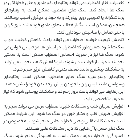
تغییرات رفتار: اضطراب می ‌تواند رفتارهای غیرعادی و حتی خطرناکی در
سگ ‌ها ایجاد کند. سگ ‌های مضطرب ممکن است به رفتارهای
پرخاشگرانه یا تخریبی روی بیاورند و به خود یا دیگران آسیب برسانند.
همچنین، ممکن است سگ از فعالیت ‌های عادی خود مانند بازی کردن
یا حتی تعامل با صاحبش خودداری کند.
کاهش کیفیت خواب: اضطراب می‌ تواند باعث کاهش کیفیت خواب
سگ ‌ها شود. همان‌طور که اضطراب در انسان ‌ها موجب بی‌ خوابی می
‌شود، سگ ‌ها نیز در صورت احساس اضطراب ممکن است به سختی
بخوابند یا مرتب از خواب بیدار شوند. این کاهش کیفیت خواب می ‌تواند
به مشکلات بیشتری مانند ضعف بدنی و کاهش انرژی منجر شود.
رفتارهای وسواسی: سگ ‌های مضطرب ممکن است رفتارهای
وسواسی مانند لیس زدن یا جویدن بیش از حد بدن خود را نشان دهند.
این رفتارها می ‌تواند باعث بروز زخم ‌ها و مشکلات پوستی شود که نیاز
به درمان تخصصی دارد.
افزایش ضربان قلب و مشکلات قلبی: اضطراب مزمن می‌ تواند منجر به
افزایش ضربان قلب و فشار خون در سگ ‌ها شود. این شرایط ممکن
است به مشکلات قلبی و حتی خطرات جانی منجر شود، به خصوص در
سگ‌ های مسن یا آن ‌هایی که دچار مشکلات قلبی هستند.
افسردگی: اضطراب مزمن ممکن است به افسردگی منجر شود. سگ