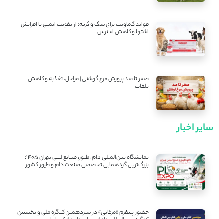
فواید گاماویت برای سگ و گربه؛ از تقویت ایمنی تا افزایش
اشتها و کاهش استرس
صفر تا صد پرورش مرغ گوشتی | مراحل، تغذیه و کاهش
تلفات
سایر اخبار
نمایشگاه بین‌المللی دام، طیور، صنایع لبنی تهران ۱۴۰۵؛
بزرگ‌ترین گردهمایی تخصصی صنعت دام و طیور کشور
حضور پلتفرم «مرغابی» در سیزدهمین کنگره ملی و نخستین