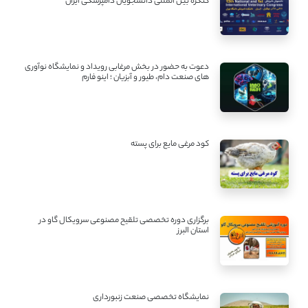
کنگره بین ‌المللی دانشجویان دامپزشکی ایران
دعوت به حضور در بخش مرغابی رویداد و نمایشگاه نوآوری
های صنعت دام، طیور و آبزیان ؛ اینو فارم
کود مرغی مایع برای پسته
برگزاری دوره تخصصی تلقیح مصنوعی سرویکال گاو در
استان البرز
نمایشگاه تخصصی صنعت زنبورداری