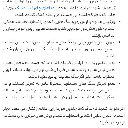
سیستم گوارش سگ ‌ها تأثیر گذاشته و باعث تغییر در رفتارهای غذایی
آن‌ ها می ‌شود. در این زمان استفاده از
غذاهای چاق کننده سگ
برای آن
هایی که دچار کم اشتهایی هستند می تواند کمک کننده باشد.
چرخیدن مداوم یا لیس زدن: سگ ‌هایی که دچار اضطراب هستند ممکن
است به طور مکرر دور خود بچرخند یا قسمت ‌هایی از بدن خود را بیش از
حد لیس بزنند.
پنهان شدن یا فرار: برخی از سگ ‌های مضطرب ممکن است تلاش کنند تا
از منبع استرس دور شوند و به دنبال یک مکان امن برای پنهان شدن
باشند.
نفس نفس زدن و افزایش ضربان قلب: علائم جسمی همچون نفس‌
نفس زدن شدید یا تند شدن ضربان قلب نیز می ‌تواند نشانه‌ ای از
اضطراب باشد، حتی اگر سگ فعالیت زیادی نکرده باشد.
عدم تمرکز: سگ ‌های مضطرب معمولاً قادر به تمرکز نیستند و به
سختی می ‌توانند به دستورات صاحب خود پاسخ دهند. این مسئله
ممکن است به دلیل مشغول بودن ذهن آن ‌ها با عامل استرس ‌زا باشد.
اگر متوجه شدید که سگ شما چندین مورد از این علائم را نشان می ‌دهد، بهتر
است به دنبال دلایل احتمالی اضطراب باشید و روش‌ های مؤثری برای کمک به
او در نظر بگیرید.