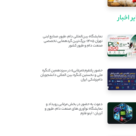
ر اخبار
نمایشگاه بین‌المللی دام، طیور، صنایع لبنی
تهران ۱۴۰۵؛ بزرگ‌ترین گردهمایی تخصصی
صنعت دام و طیور کشور
حضور پلتفرم «مرغابی» در سیزدهمین کنگره
ملی و نخستین کنگره بین ‌المللی دانشجویان
دامپزشکی ایران
دعوت به حضور در بخش مرغابی رویداد و
نمایشگاه نوآوری های صنعت دام، طیور و
آبزیان ؛ اینو فارم