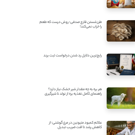
طرز شستن قارچ صدفی؛ روش درست که طعم
را خراب نمی‌کند!
رایج‌ترین دلایل رد شدن درخواست ثبت برند
هر بره به چه مقدار شیر خشک نیاز دارد؟
راهنمای کامل تغذیه بره از تولد تا شیرگیری
علائم کمبود متیونین در مرغ گوشتی؛ از
کاهش رشد تا افت ضریب تبدیل