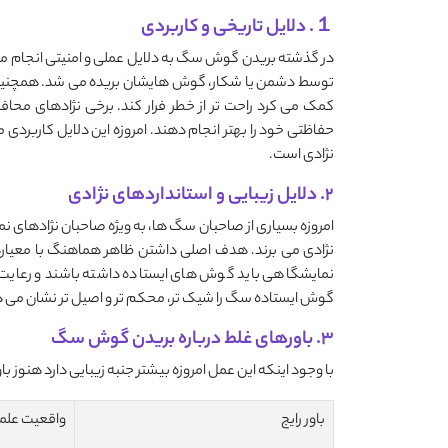
１. دلایل تاریخی و کاربردی
در گذشته بریدن گوش سگ به دلایل عملی و امنیتی انجام م
توسط دشمن یا شکار، گوش هایشان بریده می شد. همچنین در
کمک می کرد راحت تر از خطر فرار کند. برخی نژادهای محا
حفاظتی خود را بهتر انجام دهند. امروزه این دلایل کاربردی
نژادی است.
۲. دلایل زیبایی و استانداردهای نژادی
امروزه بسیاری از صاحبان سگ ها، به ویژه صاحبان نژادهای 
نژادی می برند. هدف اصلی داشتن ظاهر هماهنگ با معیارها
نمایشگاهی باید گوش های ایستاده داشته باشند و رعایت ا
گوش ایستاده سگ را شیک تر، محکم تر و اصیل تر نشان می د
۳. باورهای غلط درباره بریدن گوش سگ
با وجود اینکه این عمل امروزه بیشتر جنبه زیبایی دارد هنوز با
باور رایج
واقعیت علم