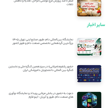
صفر تا صد پرورش مرغ گوشتی | مراحل، تغذیه و کاهش
تلفات
سایر اخبار
نمایشگاه بین‌المللی دام، طیور، صنایع لبنی تهران ۱۴۰۵؛
بزرگ‌ترین گردهمایی تخصصی صنعت دام و طیور کشور
حضور پلتفرم «مرغابی» در سیزدهمین کنگره ملی و نخستین
کنگره بین ‌المللی دانشجویان دامپزشکی ایران
دعوت به حضور در بخش مرغابی رویداد و نمایشگاه نوآوری
های صنعت دام، طیور و آبزیان ؛ اینو فارم