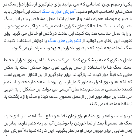
یکی از مهم ‌ترین اقداماتی که می ‌توانید برای جلوگیری از تکرار ادرار سگ در
مکان‌های نامناسب انجام دهید،
آموزش ادرار به سگ
است. این آموزش باید
با صبر و حوصله همراه باشد و از همان ابتدا محل مشخصی برای ادرار سگ
تعیین کنید. سگ ‌ها به الگوهای تکراری عادت می‌ کنند و اگر به‌ صورت مرتب
او را به محل مناسب هدایت کنید، این عادت در ذهن او شکل می ‌گیرد. برای
تقویت این رفتار، می ‌توانید از
تشویقی های سگ
یا نوازش استفاده کنید تا
سگ شما متوجه شود که در صورت ادرار در جای درست، پاداش می‌ گیرد.
عامل دیگری که به پیشگیری کمک می‌کند، حذف کامل بوی ادرار از محیط
است. سگ‌ ها با استفاده از حس بویایی قوی خود ممکن است به مکان‌
هایی که قبلاً ادرار کرده ‌اند بازگردند. برای جلوگیری از این اتفاق، ضروری است
که لکه ‌ها و بوی ادرار به ‌طور کامل از بین برود. استفاده از محصولات تمیز
کننده تخصصی مانند شوینده‌ های آنزیمی می ‌تواند این مشکل را به‌ خوبی
حل کند. این مواد بوی ادرار را از عمق سطوح حذف کرده و سگ را از بازگشت به
آن نقطه منصرف می ‌کنند.
در نهایت، برنامه ‌ریزی منظم برای زمان تغذیه و دفع سگ اهمیت زیادی دارد.
سگ‌ ها معمولاً بعد از غذا خوردن یا نوشیدن آب نیاز به دفع دارند، بنابراین
زمان ‌هایی را برای بیرون بردن او در نظر بگیرید. این کار نه تنها به آموزش ادرار