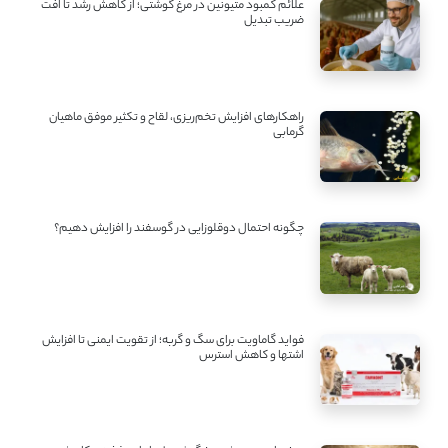
علائم کمبود متیونین در مرغ گوشتی؛ از کاهش رشد تا افت
ضریب تبدیل
راهکارهای افزایش تخم‌ریزی، لقاح و تکثیر موفق ماهیان
گرمابی
چگونه احتمال دوقلوزایی در گوسفند را افزایش دهیم؟
فواید گاماویت برای سگ و گربه؛ از تقویت ایمنی تا افزایش
اشتها و کاهش استرس