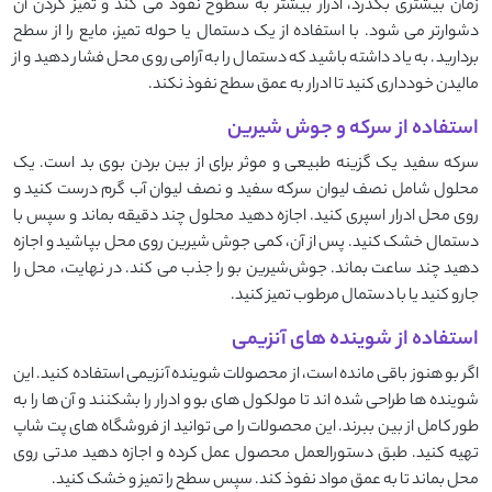
زمان بیشتری بگذرد، ادرار بیشتر به سطوح نفوذ می ‌کند و تمیز کردن آن
دشوارتر می‌ شود. با استفاده از یک دستمال یا حوله تمیز، مایع را از سطح
بردارید. به یاد داشته باشید که دستمال را به آرامی روی محل فشار دهید و از
مالیدن خودداری کنید تا ادرار به عمق سطح نفوذ نکند.
استفاده از سرکه و جوش شیرین
سرکه سفید یک گزینه طبیعی و موثر برای از بین بردن بوی بد است. یک
محلول شامل نصف لیوان سرکه سفید و نصف لیوان آب گرم درست کنید و
روی محل ادرار اسپری کنید. اجازه دهید محلول چند دقیقه بماند و سپس با
دستمال خشک کنید. پس از آن، کمی جوش‌ شیرین روی محل بپاشید و اجازه
دهید چند ساعت بماند. جوش‌شیرین بو را جذب می ‌کند. در نهایت، محل را
جارو کنید یا با دستمال مرطوب تمیز کنید.
استفاده از شوینده های آنزیمی
اگر بو هنوز باقی مانده است، از محصولات شوینده آنزیمی استفاده کنید. این
شوینده ‌ها طراحی شده ‌اند تا مولکول ‌های بو و ادرار را بشکنند و آن‌ ها را به
طور کامل از بین ببرند. این محصولات را می ‌توانید از فروشگاه ‌های پت ‌شاپ
تهیه کنید. طبق دستورالعمل محصول عمل کرده و اجازه دهید مدتی روی
محل بماند تا به عمق مواد نفوذ کند. سپس سطح را تمیز و خشک کنید.