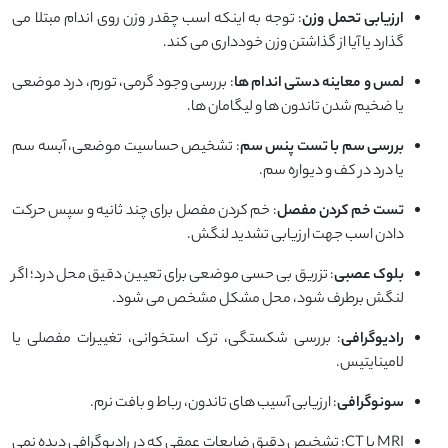
ارزیابی تحمل وزن
: توجه به اینکه اسب چقدر وزن روی اندام مبتلا می
‌گذارد یا آیا از گذاشتن وزن خودداری می ‌کند.
لمس و معاینه دستی اندام‌ ها
: بررسی وجود گرمی، تورم، درد موضعی
یا ضخیم شدن تاندون ‌ها و لیگامان ‌ها.
بررسی سم با تست پنس سم
: تشخیص حساسیت موضعی، آبسه سم
یا درد در کف و دیواره سم.
تست خم کردن مفصل
: خم کردن مفصل برای چند ثانیه و سپس حرکت
دادن اسب جهت ارزیابی تشدید لنگش.
بلوک عصبی
: تزریق بی ‌حسی موضعی برای تعیین دقیق محل درد؛ اگر
لنگش برطرف شود، محل مشکل مشخص می‌ شود.
رادیوگرافی
: بررسی شکستگی، ترک استخوانی، تغییرات مفصلی یا
لامینایتیس.
سونوگرافی
: ارزیابی آسیب ‌های تاندون، رباط و بافت نرم.
MRI یا CT: تشخیص دقیق ضایعات عمقی که در رادیوگرافی دیده نمی‌