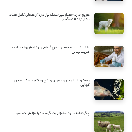
هر بره به چه مقدار شیر خشک نیاز دارد؟ راهنمای کامل تغذیه
بره از تولد تا شیرگیری
علائم کمبود متیونین در مرغ گوشتی؛ از کاهش رشد تا افت
ضریب تبدیل
راهکارهای افزایش تخم‌ریزی، لقاح و تکثیر موفق ماهیان
گرمابی
چگونه احتمال دوقلوزایی در گوسفند را افزایش دهیم؟