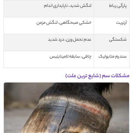
پارگی رباط
لنگش شدید، ناپایداری اندام
آرتریت
خشکی صبحگاهی، لنگش مزمن
شکستگی
عدم تحمل وزن، درد شدید
سندرم متابولیک
چاقی، سابقه لامینایتیس
مشکلات سم (شایع ‌ترین علت)