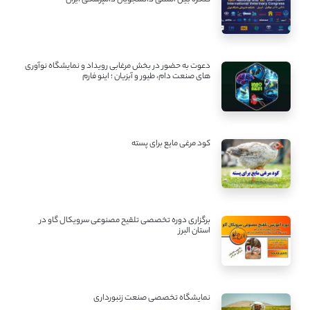
دعوت به حضور در بخش مرغابی رویداد و نمایشگاه نوآوری
های صنعت دام، طیور و آبزیان ؛ اینو فارم
کود مرغی مایع برای پسته
برگزاری دوره تخصصی تلقیح مصنوعی سرویکال گاو در
استان البرز
نمایشگاه تخصصی صنعت زنبورداری