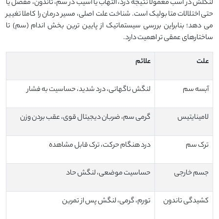
لنگلش در اسب معمولا نتیجه درد، التهاب یا آسیب در سم، تاندون، مفصل یا
حتی اختلالات متابولیک است. شناخت علت اصلی، مسیر درمان را کاملا تغییر
می ‌دهد؛ بنابراین بررسی سیستماتیک از پایین ‌ترین بخش اندام (سم) تا
ساختارهای عمقی ‌تر اهمیت دارد.
علت
علائم
آبسه سم
لنگش ناگهانی، درد شدید، حساسیت به فشار
لامینایتیس
گرمی سم، ضربان دیجیتال قوی، عقب بردن وزن
ترک سم
درد هنگام حرکت، ترک قابل مشاهده
جسم خارجی
حساسیت موضعی، لنگش حاد
کشیدگی تاندون
تورم، گرمی، لنگش پس از تمرین