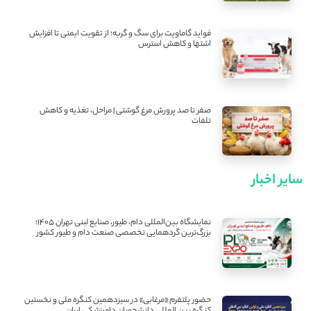
فواید گاماویت برای سگ و گربه؛ از تقویت ایمنی تا افزایش
اشتها و کاهش استرس
صفر تا صد پرورش مرغ گوشتی | مراحل، تغذیه و کاهش
تلفات
سایر اخبار
نمایشگاه بین‌المللی دام، طیور، صنایع لبنی تهران ۱۴۰۵؛
بزرگ‌ترین گردهمایی تخصصی صنعت دام و طیور کشور
حضور پلتفرم «مرغابی» در سیزدهمین کنگره ملی و نخستین
کنگره بین ‌المللی دانشجویان دامپزشکی ایران