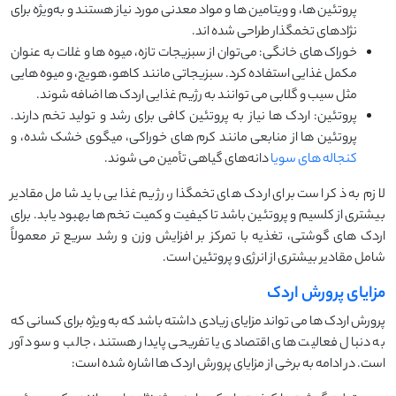
پروتئین ‌ها، و ویتامین ‌ها و مواد معدنی مورد نیاز هستند و به‌ویژه برای
نژادهای تخمگذار طراحی شده ‌اند.
خوراک های خانگی: می‌توان از سبزیجات تازه، میوه‌ ها و غلات به ‌عنوان
مکمل غذایی استفاده کرد. سبزیجاتی مانند کاهو، هویج، و میوه‌ هایی
مثل سیب و گلابی می ‌توانند به رژیم غذایی اردک ‌ها اضافه شوند.
پروتئین: اردک ‌ها نیاز به پروتئین کافی برای رشد و تولید تخم دارند.
پروتئین ‌ها از منابعی مانند کرم‌ های خوراکی، میگوی خشک ‌شده، و
کنجاله‌ های سویا
دانه‌های گیاهی تأمین می ‌شوند.
لازم به ذکر است برای اردک ‌های تخمگذار، رژیم غذایی باید شامل مقادیر
بیشتری از کلسیم و پروتئین باشد تا کیفیت و کمیت تخم‌ ها بهبود یابد. برای
اردک ‌های گوشتی، تغذیه با تمرکز بر افزایش وزن و رشد سریع ‌تر معمولاً
شامل مقادیر بیشتری از انرژی و پروتئین است.
مزایای پرورش اردک
پرورش اردک ‌ها می ‌تواند مزایای زیادی داشته باشد که به ‌ویژه برای کسانی که
به دنبال فعالیت ‌های اقتصادی یا تفریحی پایدار هستند، جالب و سود آور
است. در ادامه به برخی از مزایای پرورش اردک ‌ها اشاره شده است: