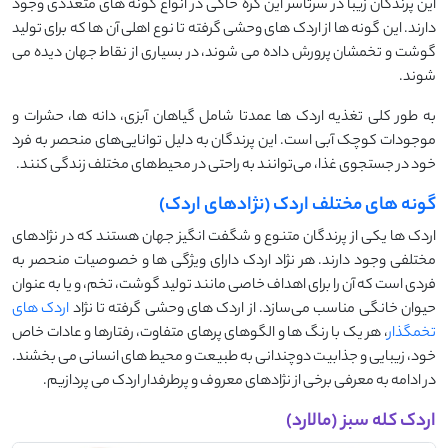
این پرندگان زیبا در سرتاسر این کره خاکی در انواع گونه های متعددی وجود
دارند. این گونه ها از اردک های وحشی گرفته تا نوع اهلی آن ها که برای تولید
گوشت و تخمشان پرورش داده می شوند، در بسیاری از نقاط جهان دیده می
شوند.
به طور کلی تغذیه اردک ها عمدتا شامل گیاهان آبزی، دانه ها، حشرات و
موجودات کوچک آبی است. این پرندگان به دلیل توانایی‌های منحصر به فرد
خود در جستجوی غذا، می‌توانند به راحتی در محیط‌های مختلف زندگی کنند.
گونه های مختلف اردک (نژادهای اردک)
اردک ‌ها یکی از پرندگان متنوع و شگفت ‌انگیز جهان هستند که در نژادهای
مختلفی وجود دارند. هر نژاد اردک دارای ویژگی‌ ها و خصوصیات منحصر به
فردی است که آن را برای اهداف خاصی مانند تولید گوشت، تخم، و یا به عنوان
حیوان خانگی مناسب می‌سازد. از اردک ‌های وحشی گرفته تا نژاد
اردک ‌های
تخمگذار
، هر یک با رنگ ‌ها و الگوهای پرهای متفاوت، رفتارها و عادات خاص
خود، زیبایی و جذابیت دوچندانی به طبیعت و محیط‌ های انسانی می ‌بخشند.
در ادامه به معرفی برخی از نژادهای معروف و پرطرفدار اردک می ‌پردازیم.
اردک کله سبز (مالارد)