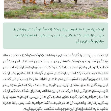
اردک، پرنده چند منظوره. پرورش اردک (تخمگذار، گوشتی و زینتی).
بررسی نژادهای اردک (پکنی، ماندارین، مالارد و...) + تغذیه اردک و
مزایای نگهداری از آن
اردک‌ ها، با پرهای رنگارنگ و صدای خوشایند «کوآک-کوآک» خود، از جمله
پرندگان محبوب و دوست‌ داشتنی در سراسر جهان هستند. این پرندگان
جذاب با توانایی‌ های منحصر به فرد خود در شنا و پرواز، همواره توجه انسان‌
ها را به خود جلب کرده ‌اند. از پارک ‌های شهری گرفته تا تالاب ‌های بکر، اردک
‌ها با حضوری گرم و دلنشینشان محیط های اطراف ما را دلچسب تر می کنند.
این پرندگان نه تنها نمادی از زیبایی طبیعی هستند، بلکه نقش مهمی در
اکوسیستم‌ های آبی ایفا می‌کنند. در این مقاله، به دنیای شگفت ‌انگیز اردک
‌ها سفر خواهیم کرد، گونه ‌های مختلف آن ‌ها را بررسی خواهیم نمود و با
زندگی، رفتارها، و اهمیت آن‌ ها در طبیعت آشنا خواهیم شد. پس با ما همراه
باشید تا به کشف رازهای این موجودات شگفت ‌انگیز بپردازیم.