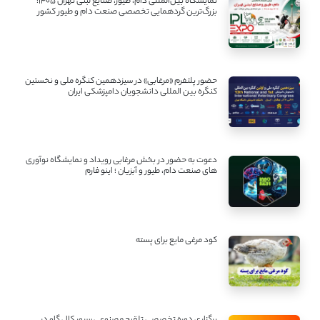
نمایشگاه بین‌المللی دام، طیور، صنایع لبنی تهران ۱۴۰۵؛
بزرگ‌ترین گردهمایی تخصصی صنعت دام و طیور کشور
حضور پلتفرم «مرغابی» در سیزدهمین کنگره ملی و نخستین
کنگره بین ‌المللی دانشجویان دامپزشکی ایران
دعوت به حضور در بخش مرغابی رویداد و نمایشگاه نوآوری
های صنعت دام، طیور و آبزیان ؛ اینو فارم
کود مرغی مایع برای پسته