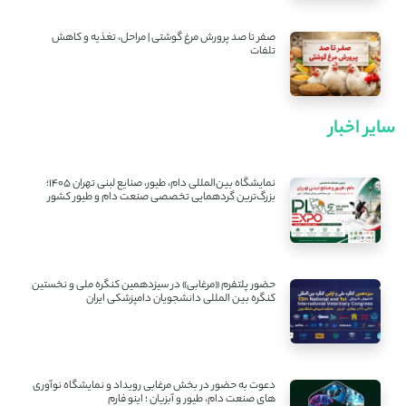
صفر تا صد پرورش مرغ گوشتی | مراحل، تغذیه و کاهش
تلفات
سایر اخبار
نمایشگاه بین‌المللی دام، طیور، صنایع لبنی تهران ۱۴۰۵؛
بزرگ‌ترین گردهمایی تخصصی صنعت دام و طیور کشور
حضور پلتفرم «مرغابی» در سیزدهمین کنگره ملی و نخستین
کنگره بین ‌المللی دانشجویان دامپزشکی ایران
دعوت به حضور در بخش مرغابی رویداد و نمایشگاه نوآوری
های صنعت دام، طیور و آبزیان ؛ اینو فارم