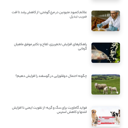
علائم کمبود متیونین در مرغ گوشتی؛ از کاهش رشد تا افت
ضریب تبدیل
راهکارهای افزایش تخم‌ریزی، لقاح و تکثیر موفق ماهیان
گرمابی
چگونه احتمال دوقلوزایی در گوسفند را افزایش دهیم؟
فواید گاماویت برای سگ و گربه؛ از تقویت ایمنی تا افزایش
اشتها و کاهش استرس