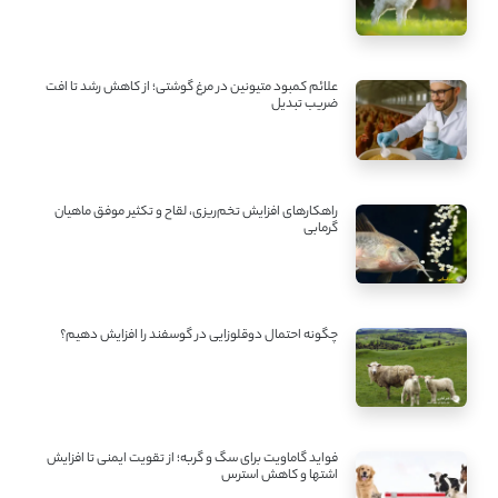
علائم کمبود متیونین در مرغ گوشتی؛ از کاهش رشد تا افت
ضریب تبدیل
راهکارهای افزایش تخم‌ریزی، لقاح و تکثیر موفق ماهیان
گرمابی
چگونه احتمال دوقلوزایی در گوسفند را افزایش دهیم؟
فواید گاماویت برای سگ و گربه؛ از تقویت ایمنی تا افزایش
اشتها و کاهش استرس