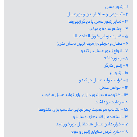
1 - زنبور عسل
2 - آناتومی و ساختار بدن زنبور عسل
3 - تمایز زنبور عسل با دیگر زنبورها
4 - چشم ساده و مرکب
5 - قدرت بویایی فوق العاده بالا
6 - دهان و خرطوم (مهم ترین بخش بدن)
7 - انواع زنبور عسل در کندو
8 - زنبور ملکه
9 - زنبور کارگر
10 - زنبور نر
11 - فرآیند تولید عسل در کندو
12 - خواص عسل
13 - 5 توصیه به زنبور داران برای تولید عسل مرغوب
14 - رعایت بهداشت
15 - انتخاب موقعیت جغرافیایی مناسب برای کندوها
16 - استفاده از قاب های عسل نو
17 - قرار ندادن عسل ها مقابل نور خورشید
18 - خارج کردن بقایای زنبور و موم