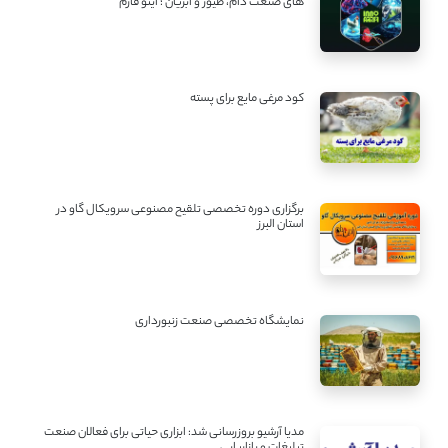
های صنعت دام، طیور و آبزیان ؛ اینو فارم
کود مرغی مایع برای پسته
برگزاری دوره تخصصی تلقیح مصنوعی سرویکال گاو در
استان البرز
نمایشگاه تخصصی صنعت زنبورداری
مدیا آرشیو بروزرسانی شد: ابزاری حیاتی برای فعالان صنعت