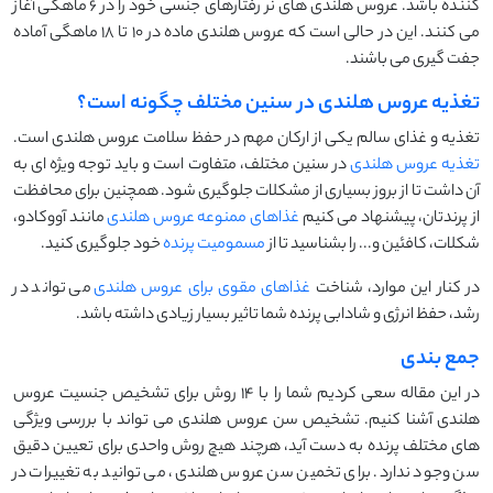
کننده باشد. عروس هلندی های نر رفتارهای جنسی خود را در 6 ماهگی آغاز
می کنند. این در حالی است که عروس هلندی ماده در 10 تا 18 ماهگی آماده
جفت گیری می باشند.
تغذیه عروس هلندی در سنین مختلف چگونه است؟
تغذیه و غذای سالم یکی از ارکان مهم در حفظ سلامت عروس هلندی است.
تغذیه عروس هلندی
در سنین مختلف، متفاوت است و باید توجه ویژه ای به
آن داشت تا از بروز بسیاری از مشکلات جلوگیری شود. همچنین برای محافظت
از پرندتان، پیشنهاد می کنیم
غذاهای ممنوعه عروس هلندی
مانند آووکادو،
شکلات، کافئین و... را بشناسید تا از
مسمومیت پرنده
خود جلوگیری کنید.
در کنار این موارد، شناخت
غذاهای مقوی برای عروس هلندی
می تواند در
رشد، حفظ انرژی و شادابی پرنده شما تاثیر بسیار زیادی داشته باشد.
جمع بندی
در این مقاله سعی کردیم شما را با 14 روش برای تشخیص جنسیت عروس
هلندی آشنا کنیم. تشخیص سن عروس هلندی می ‌تواند با بررسی ویژگی
‌های مختلف پرنده به دست آید، هرچند هیچ روش واحدی برای تعیین دقیق
سن وجود ندارد. برای تخمین سن عروس هلندی، می ‌توانید به تغییرات در