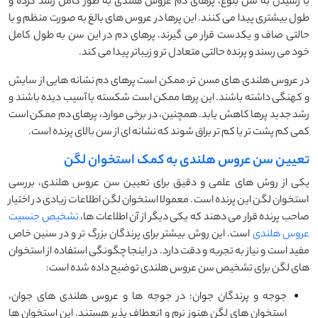
با رسیدن به سن بلوغ، پرهای دم عروس هلندی به طور کامل رشد کرده و
طول بیشتری پیدا می ‌کنند. این پرها در عروس ‌های بالغ به صورت منظم و با
حالتی صاف و یکدست قرار می ‌گیرند. پرهای دم در این سن به طول کامل
خود می ‌رسند و پرنده حالتی متعادل ‌تر و زیباتر پیدا می ‌کند.
در عروس هلندی ‌های مسن ‌تر، ممکن است پرهای دم نشانه ‌هایی از سایش
و کهنگی داشته باشند. این پرها ممکن است شکسته یا آسیب ‌دیده باشند و
رشد جدید پرها کاهش یابد. همچنین، در برخی موارد، پرهای دم ممکن است
کمی کم‌ پشت ‌تر یا کم ‌تر براق شوند که نشانه ‌ای از سن بالای پرنده است.
تعیین سن عروس هلندی به کمک استخوان لگن
یکی از روش های علمی و دقیق برای تعیین سن عروس هلندی، بررسی
استخوان لگن این پرنده است. معمولا استخوان لگن اطلاعات زیادی در اختیار
صاحب پرنده قرار می دهند که یکی دیگر از آن اطلاعات ها،
تشخیص جنسیت
عروس هلندی
است. این روش بیشتر برای پرندگان بزرگ ‌تر و در سنین خاص
مفید است و نیاز به تجربه و دقت دارد. در اینجا چگونگی استفاده از استخوان
‌های لگن برای تشخیص سن عروس هلندی توضیح داده شده است:
جوجه و پرندگان جوان: در جوجه ‌ها و عروس‌ هلندی های جوان،
استخوان ‌های لگن هنوز نرم و انعطاف ‌پذیر هستند. این استخوان ‌ها