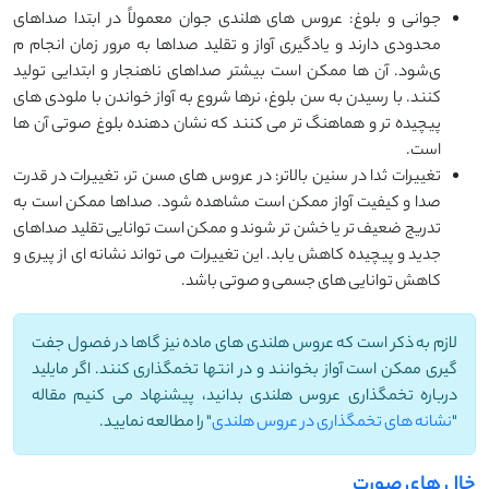
جوانی و بلوغ: عروس ‌های هلندی جوان معمولاً در ابتدا صداهای
محدودی دارند و یادگیری آواز و تقلید صداها به مرور زمان انجام م
ی‌شود. آن‌ ها ممکن است بیشتر صداهای ناهنجار و ابتدایی تولید
کنند. با رسیدن به سن بلوغ، نرها شروع به آواز خواندن با ملودی‌ های
پیچیده ‌تر و هماهنگ ‌تر می ‌کنند که نشان ‌دهنده بلوغ صوتی آن ‌ها
است.
تغییرات ثدا در سنین بالاتر: در عروس ‌های مسن ‌تر، تغییرات در قدرت
صدا و کیفیت آواز ممکن است مشاهده شود. صداها ممکن است به
تدریج ضعیف ‌تر یا خشن ‌تر شوند و ممکن است توانایی تقلید صداهای
جدید و پیچیده کاهش یابد. این تغییرات می ‌تواند نشانه ‌ای از پیری و
کاهش توانایی ‌های جسمی و صوتی باشد.
لازم به ذکر است که عروس هلندی های ماده نیز گاها در فصول جفت
گیری ممکن است آواز بخوانند و در انتها تخمگذاری کنند. اگر مایلید
درباره تخمگذاری عروس هلندی بدانید، پیشنهاد می کنیم مقاله
"
نشانه های تخمگذاری در عروس هلندی
" را مطالعه نمایید.
خال های صورت