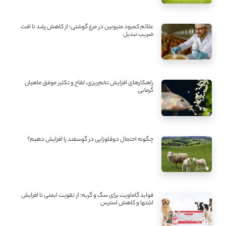
علائم کمبود متیونین در مرغ گوشتی؛ از کاهش رشد تا افت
ضریب تبدیل
راهکارهای افزایش تخم‌ریزی، لقاح و تکثیر موفق ماهیان
گرمابی
چگونه احتمال دوقلوزایی در گوسفند را افزایش دهیم؟
فواید گاماویت برای سگ و گربه؛ از تقویت ایمنی تا افزایش
اشتها و کاهش استرس