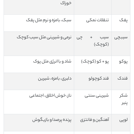
خوراک
پفک
تنقلات نمکی
سبک، بامزه و نرم مثل پفک
سیبچی
سیب + چی
نرمی و شیرینی مثل سیب کوچک
(کوچک)
پوکو
پو + کو (کوچک)
شاد و با انرژی مثل پوک
قندک
قند کوچولو
دلبری، بامزه، شیرین
شکر
شیرینی سنتی
ناز، خوش اخلاق، اجتماعی
پنیر
لوپی
آهنگین و فانتزی
پرنده پرصدا و بازیگوش