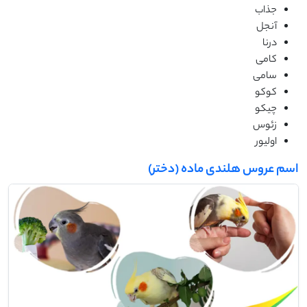
جذاب
آنجل
درنا
کامی
سامی
کوکو
چیکو
زئوس
اولیور
اسم عروس هلندی ماده (دختر)