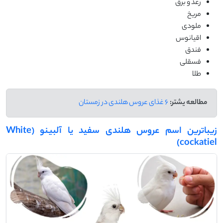
رعد و برق
مریخ
ملودی
اقیانوس
فندق
فسقلی
طلا
مطالعه یشتر:
6 غذای عروس هلندی در زمستان
زیباترین اسم عروس هلندی سفید یا آلبینو (White
cockatiel)