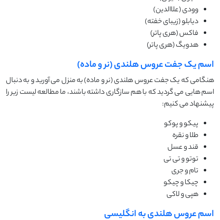
وودی (علاالدین)
دیابلو (زیبای خفته)
فاکس (هری پاتر)
هدویگ (هری پاتر)
اسم یک جفت عروس هلندی (نر و ماده)
هنگامی که یک جفت عروس هلندی (نر و ماده) به منزل می آورید و به دنبال
اسم هایی می گردید که با هم سازگاری داشته باشند، ما مطالعه لیست زیر را
پیشنهاد می کنیم:
پیکو و پوکو
طلا و نقره
قند و عسل
توتو و تی تی
تام و جری
چیکا و چیکو
هپی و لاکی
اسم عروس هلندی به انگلیسی