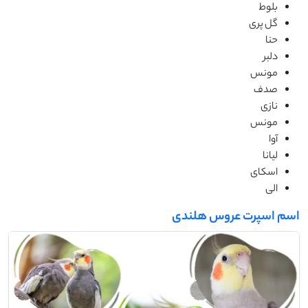
بلوط
گل پری
حنا
دلبر
مونس
صدف
نازی
مونس
آوا
لیانا
اسکای
الی
اسم اسپرت عروس هلندی