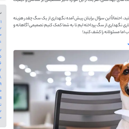
ت ‌های بهداشتی، هر یک از این موارد تأثیر مستقیمی بر سلامتی و کیفیت
س
، احتمالاً این سؤال برایتان پیش آمده نگهداری از یک سگ چقدر هزینه
1 - هزینه نگهداری سگ چقدر است؟ بررسی جزئیات
یاری نگهداری از سگ پرداخته ‌ایم تا به شما کمک کنیم تصمیمی آگاهانه و
2 - قیمت غذا و مکمل ‌های تغ
ب اما مسئولانه را کشف کنید!
3 - هزینه عقیم‌ سازی 
ب
5 - نظافت و مراقبت روزانه ا
6 - هزینه اسباب بازی 
7 - قیمت جای خواب و تخت 
8 - قلاده و لوازم جانبی سگ
9 - هزینه کاشت میکروچیپ: چرا 
10 - نگهداری سگ با شن
ن
12 - راه های کاهش
13 - ن