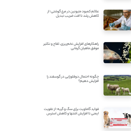
علائم کمبود متیونین در مرغ گوشتی؛ از
کاهش رشد تا افت ضریب تبدیل
راهکارهای افزایش تخم‌ریزی، لقاح و تکثیر
موفق ماهیان گرمابی
چگونه احتمال دوقلوزایی در گوسفند را
افزایش دهیم؟
فواید گاماویت برای سگ و گربه؛ از تقویت
ایمنی تا افزایش اشتها و کاهش استرس