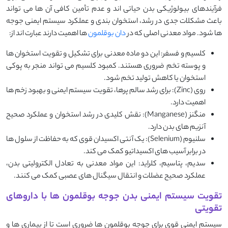
فرآیندهای بیولوژیکی بدن حیاتی‌ اند و عدم تأمین کافی آن ‌ها می ‌تواند
باعث مشکلات جدی در رشد، استخوان‌ بندی و عملکرد سیستم ایمنی جوجه
‌ها شود. مواد معدنی اصلی که در
دان بوقلمون
‌ها اهمیت دارند عبارت ‌اند از:
کلسیم و فسفر: این دو ماده معدنی برای تشکیل و تقویت استخوان ‌ها
و پوسته تخم ضروری هستند. کمبود کلسیم می ‌تواند منجر به پوکی
استخوان یا کاهش تولید تخم شود.
روی (Zinc): برای رشد سالم پرها، تقویت سیستم ایمنی و بهبود زخم ‌ها
اهمیت دارد.
منگنز (Manganese): نقش کلیدی در رشد استخوان و عملکرد صحیح
آنزیم ‌های بدن دارد.
سلنیوم (Selenium): یک آنتی ‌اکسیدان قوی که به حفاظت از سلول ‌ها
در برابر آسیب ‌های اکسیداتیو کمک می‌ کند.
سدیم، پتاسیم، کلراید: این مواد معدنی به تعادل الکترولیتی بدن،
عملکرد صحیح عضلات و انتقال سیگنال‌ های عصبی کمک می ‌کنند.
تقویت سیستم ایمنی بدن جوجه بوقلمون ها با داروهای
تقویتی
سیستم ایمنی قوی برای جوجه بوقلمون‌ ها ضروری است تا از بیماری ‌ها و