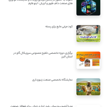
دعوت به حضور در بخش مرغابی رویداد و نمایشگاه نوآوری
های صنعت دام، طیور و آبزیان ؛ اینو فارم
کود مرغی مایع برای پسته
برگزاری دوره تخصصی تلقیح مصنوعی سرویکال گاو در
استان البرز
نمایشگاه تخصصی صنعت زنبورداری
مدیا آرشیو بروزرسانی شد: ابزاری حیاتی برای فعالان صنعت