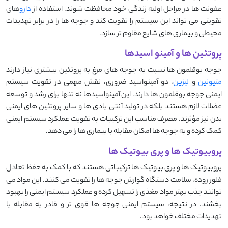
عفونت‌ ها در مراحل اولیه زندگی خود محافظت شوند. استفاده از
دارو
های
تقویتی می ‌تواند این سیستم را تقویت کند و جوجه ‌ها را در برابر تهدیدات
محیطی و بیماری ‌های شایع مقاوم ‌تر سازد.
پروتئین ها و آمینو اسیدها
جوجه بوقلمون ها نسبت به جوجه های مرغ به پروتئین بیشتری نیاز دارند
متیونین
و
لیزین
، دو آمینواسید ضروری، نقش مهمی در تقویت سیستم
ایمنی جوجه بوقلمون ها دارند. این آمینواسیدها نه تنها برای رشد و توسعه
عضلات لازم هستند بلکه در تولید آنتی ‌بادی ‌ها و سایر پروتئین ‌های ایمنی
بدن نیز مؤثرند. مصرف مناسب این ترکیبات به تقویت عملکرد سیستم ایمنی
کمک کرده و به جوجه ‌ها امکان مقابله با بیماری ‌ها را می ‌دهد.
پروبیوتیک ‌ها و پری ‌بیوتیک‌ ها
پروبیوتیک ‌ها و پری ‌بیوتیک ‌ها ترکیباتی هستند که با کمک به حفظ تعادل
فلور روده، سلامت دستگاه گوارش جوجه ‌ها را تقویت می ‌کنند. این مواد می
‌توانند جذب بهتر مواد مغذی را تسهیل کرده و عملکرد سیستم ایمنی را بهبود
بخشند. در نتیجه، سیستم ایمنی جوجه ‌ها قوی ‌تر و قادر به مقابله با
تهدیدات مختلف خواهد بود.