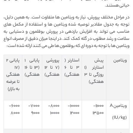
حیاتی هستند.
در مراحل مختلف پرورش، نیاز به ویتامین‌ ها متفاوت است. به همین دلیل،
توجه به جدول مقادیر توصیه ‌شده ویتامین ‌ها و استفاده از مکمل ‌های
مناسب می‌ تواند به افزایش بازدهی در پرورش بوقلمون و دستیابی به
سلامت و رشد مطلوب در گله کمک کند. در اینجا میزان دقیق از مصرف انواع
ویتامین ها با توجه به دوره ای که بوقلمون ها طی می کنند ارائه شده است:
ویتامین
پیش
استارتر (
پرورشی
پایانی 1
پایانی 2
استارتر (1
3 تا 6
(7 تا 12
(13 تا 16
(17
روزگی تا 3
هفتگی)
هفتگی)
هفتگی)
هفتگی
هفتگی)
تا عرضه
به بازار)
ویتامین A
11000-
10000-
8000-
7000-
6000-
8000
9000
10000
12000
13500
(IU/kg)