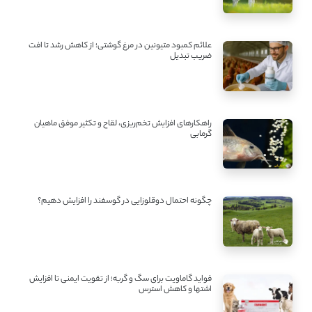
علائم کمبود متیونین در مرغ گوشتی؛ از کاهش رشد تا افت
ضریب تبدیل
راهکارهای افزایش تخم‌ریزی، لقاح و تکثیر موفق ماهیان
گرمابی
چگونه احتمال دوقلوزایی در گوسفند را افزایش دهیم؟
فواید گاماویت برای سگ و گربه؛ از تقویت ایمنی تا افزایش
اشتها و کاهش استرس