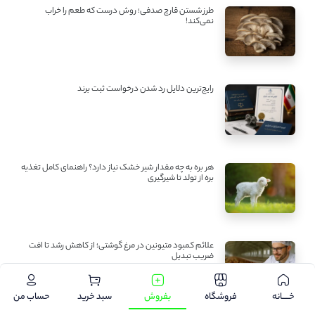
طرز شستن قارچ صدفی؛ روش درست که طعم را خراب
نمی‌کند!
رایج‌ترین دلایل رد شدن درخواست ثبت برند
هر بره به چه مقدار شیر خشک نیاز دارد؟ راهنمای کامل تغذیه
بره از تولد تا شیرگیری
علائم کمبود متیونین در مرغ گوشتی؛ از کاهش رشد تا افت
ضریب تبدیل
خـــــانه
فروشگاه
بفروش
سبد خرید
حساب من