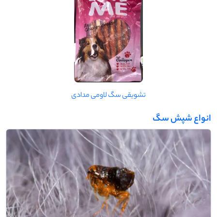
تشویقی سگ لاومی مدادی
انواع شپش سگ