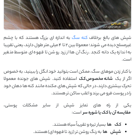
شپش ‌های بالغ برخلاف
کنه سگ
به اندازه ‌ای بزرگ هستند که با چشم
غیرمسلح دیده می ‌شوند؛ معمولا بین ۲ تا ۴ میلی ‌متر طول دارند، یعنی تقریبا
به اندازه یک دانه کنجد. رنگ آن ‌ها از زرد روشن تا قهوه ‌ای متوسط متغیر
است.
با کنار زدن موهای سگ، ممکن است بتوانید خود انگل را ببینید، به‌ خصوص
اگر از یک
شانه مخصوص کک
استفاده کنید. شپش‌ های جونده معمولا
تحرک بیشتری دارند، در حالی که شپش ‌های مکنده مانند کنه ‌ها دهان خود
را در پوست فرو می‌ برند و اغلب ساکن‌ تر هستند.
یکی از راه‌ های تمایز شپش از سایر مشکلات پوستی،
مقایسه آن با کک یا شوره سر
است:
کک
‌ها
بسیار تیره و تقریباً سیاه هستند.
شپش
‌ها
به رنگ روشن ‌تر (زرد تا قهوه ‌ای) هستند.