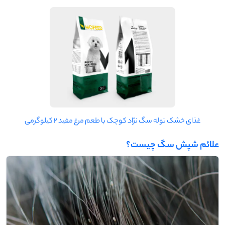
غذای خشک توله سگ نژاد کوچک با طعم مرغ مفید 2 کیلوگرمی
علائم شپش سگ چیست؟