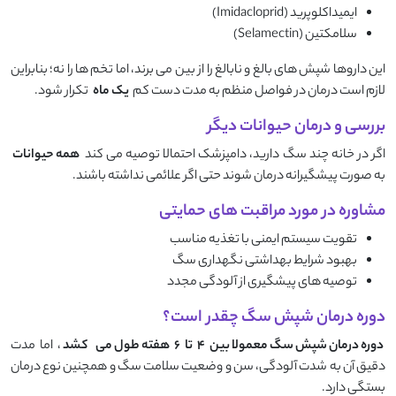
ایمیداکلوپرید (Imidacloprid)
سلامکتین (Selamectin)
این داروها شپش ‌های بالغ و نابالغ را از بین می ‌برند، اما تخم‌ ها را نه؛ بنابراین
لازم است درمان در فواصل منظم به مدت دست ‌کم
یک ماه
تکرار شود.
بررسی و درمان حیوانات دیگر
اگر در خانه چند سگ دارید، دامپزشک احتمالا توصیه می‌ کند
همه حیوانات
به‌ صورت پیشگیرانه درمان شوند حتی اگر علائمی نداشته باشند.
مشاوره در مورد مراقبت های حمایتی
تقویت سیستم ایمنی با تغذیه مناسب
بهبود شرایط بهداشتی نگهداری سگ
توصیه ‌های پیشگیری از آلودگی مجدد
دوره درمان شپش سگ چقدر است؟
دوره درمان شپش سگ معمولا بین
۴
تا
۶
هفته طول می‌
کشد
، اما مدت
دقیق آن به شدت آلودگی، سن و وضعیت سلامت سگ و همچنین نوع درمان
بستگی دارد.