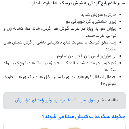
سایر علائم رایج آلودگی به شپش در سگ‌
ها عبارت
‌اند از
:
خارش و سوزش شدید
زبری، خشکی یا گره خوردگی مو
ریزش مو، به وِیژه در اطراف گوش ها، گردن، شانه ها، کشاله ران و
نواحی اطراف مقعد
زخم های کوچک یا عفونت های باکتریایی ناشی از گزش شپش های
مکنده
بی قراری و لیس زدن یا خاراندن مداوم
کم خونی در موارد شدید آلودگی، به ویژه در سگ های کوچک یا توله
سگ ها
احتمال انتقال کرم های نواری یا سایر انگل ها و باکتری ها از طریق
شپش ها
مطالعه بیشتر:
طول عمر سگ ها؛ عوامل موثر و راه های افزایش آن
چگونه سگ ها به شپش مبتلا می شوند؟