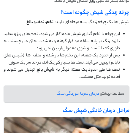
‌توانند بستر مناسبی برای انتقال شپش باشند.
چرخه زندگی شپش چگونه است؟
شپش‌ ها یک چرخه زندگی سه مرحله‌ ای دارند:
تخم، نمف و بالغ
این چرخه با تخم ‌گذاری شپش ماده آغاز می‌ شود. تخم ‌های ریز و سفید
یا زرد رنگ در پایه ساقه مو قرار گرفته و به‌ شدت به آن می ‌چسبند، به‌
طوری‌ که با شست ‌و شوی معمولی از بین نمی ‌روند.
پس از حدود یک هفته، این تخم ‌ها باز شده و
نمف
‌ها
(شپش ‌های
نابالغ) بیرون می‌ آیند. نمف ‌ها بسیار کوچک ‌اند، در حد سر یک سوزن.
نمف ‌ها طی حدود یک هفته دیگر به
شپش بالغ
تبدیل می ‌شوند و
آماده تولید مثل هستند.
مطالعه بیشتر:
درمان سرما خوردگی سگ
مراحل درمان خانگی شپش سگ