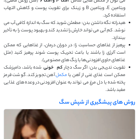
می ‌توان از مکمل‌ هایی شامل
اُمگا
۳
و اُمگا
۶
(مثل روغن ماهی)،
ویتامین E، ویتامین B و زینک برای تقویت پوست و کاهش التهاب
استفاده کرد.
هیدراته نگه داشتن بدن: مطمئن شوید که سگ به اندازه کافی آب می
‌نوشد. کم ‌آبی می ‌تواند خارش را تشدید کند و بهبود پوست را به تأخیر
بیندازد.
پرهیز از غذاهای حساسیت‌ زا: در دوران درمان، از غذاهایی که ممکن
است آلرژی ‌زا باشند یا باعث تحریک پوست شوند پرهیز کنید (مثل
غذاهای حاوی افزودنی‌ها یا رنگ ‌های مصنوعی).
تقویت تدریجی بدن: اگر سگ دچار
کم
‌خونی
شده باشد، دامپزشک
ممکن است غذای غنی از آهن یا
مکمل
آهن تجویز کند. گوشت قرمز
پخته‌ شده یا دل مرغ می‌ تواند به‌ عنوان افزودنی در وعده‌ های غذایی
مفید باشد.
روش های پیشگیری از شپش سگ