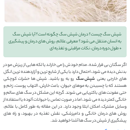
شپش سگ چیست؟ درمان شپش سگ چگونه است؟ آیا شپش سگ
به انسان منتقل می شود؟ معرفی علائم، روش های درمان و پیشگیری
+ طول دوره درمان، نکات مراقبتی و تغذیه ای
اگر سگتان بی ‌قرار شده، مدام خودش را می ‌خاراند یا لکه ‌هایی از ریزش مو در
بدنش دیده می ‌شود، احتمال دارد با یکی از شایع ‌ترین و آزاردهنده‌ ترین انگل
‌های خارجی یعنی
شپش سگ
رو به ‌رو باشید. شپش‌ ها حشرات کوچکی
هستند که با چسبیدن به موهای حیوان، باعث خارش، التهاب پوست، زخم و
حتی عفونت ‌های باکتریایی می‌ شوند. گرچه این مشکل در سگ ‌های سالم و
خانگی کمتر دیده می ‌شود، اما در صورت تماس با حیوانات آلوده یا استفاده از
وسایل مشترک، امکان ابتلا وجود دارد. در این مقاله به‌ طور کامل با علائم،
روش ‌های درمان خانگی و دامپزشکی، نقش تغذیه در بهبود، و راه‌ های
پیشگیری از شپش در سگ‌ ها آشنا خواهید شد.