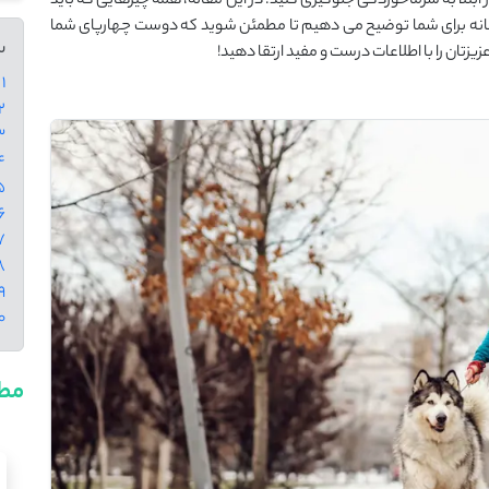
ز ابتلا به سرماخوردگی جلوگیری کنید. در این مقاله، همه چیزهایی که باید
ستانه برای شما توضیح می ‌دهیم تا مطمئن شوید که دوست چهارپای شما
س
یزتان را با اطلاعات درست و مفید ارتقا دهید!
1 - علت سرماخوردگی در سگ چیست؟
2 - علائم سرماخوردگی در
3 - درمان سرماخو
4 - سرماخوردگی سگ پام
5 - چه زمانی باید سگ خو
6 - دارو برای سرما خوردگی
7 - چه قرص هایی مناسب سرم
8 - راه های جلوگیری از سرما
9 - سخن 
10 - سوال
مطا