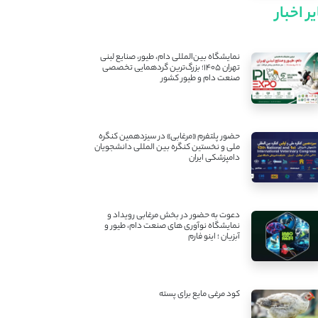
ر اخبار
نمایشگاه بین‌المللی دام، طیور، صنایع لبنی
تهران ۱۴۰۵؛ بزرگ‌ترین گردهمایی تخصصی
صنعت دام و طیور کشور
حضور پلتفرم «مرغابی» در سیزدهمین کنگره
ملی و نخستین کنگره بین ‌المللی دانشجویان
دامپزشکی ایران
دعوت به حضور در بخش مرغابی رویداد و
نمایشگاه نوآوری های صنعت دام، طیور و
آبزیان ؛ اینو فارم
کود مرغی مایع برای پسته