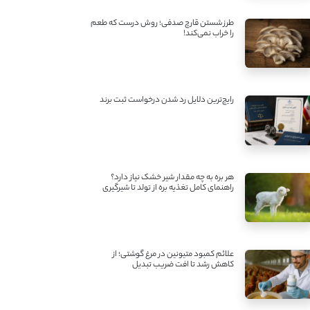
طرز شستن قارچ صدفی؛ روش درست که طعم
را خراب نمی‌کند!
رایج‌ترین دلایل رد شدن درخواست ثبت برند
هر بره به چه مقدار شیر خشک نیاز دارد؟
راهنمای کامل تغذیه بره از تولد تا شیرگیری
علائم کمبود متیونین در مرغ گوشتی؛ از
کاهش رشد تا افت ضریب تبدیل