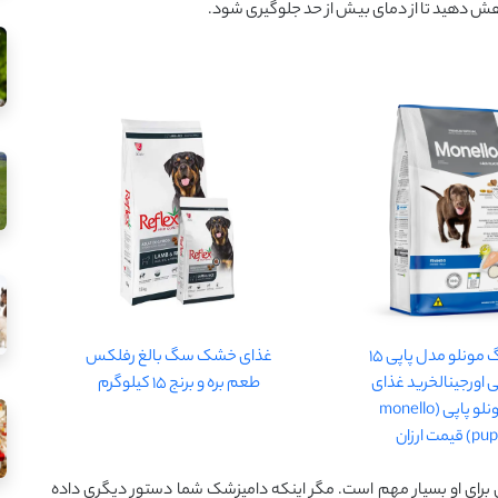
 کاهش دهید تا از دمای بیش از حد جلوگیری شود.
غذای سگ مونلو مدل پاپی 15
غذای خشک سگ بالغ رفلکس
 اورجینالخرید غذای
طعم بره و برنج 15 کیلوگرم
سگ مونلو پاپی (monello
یمت ارزان
برای او بسیار مهم است. مگر اینکه دامپزشک شما دستور دیگری داده