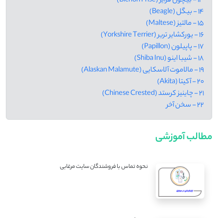
13 - بیچون فرایز (Bichon Frise)
14 - بیگل (Beagle)
15 - مالتیز (Maltese)
16 - یورکشایر تریر (Yorkshire Terrier)
17 - پاپیلون (Papillon)
18 - شیبا اینو (Shiba Inu)
19 - مالاموت آلاسکایی (Alaskan Malamute)
20 - آکیتا (Akita)
21 - چاینیز کرستد (Chinese Crested)
22 - سخن آخر
مطالب آموزشی
نحوه تماس با فروشندگان سایت مرغابی