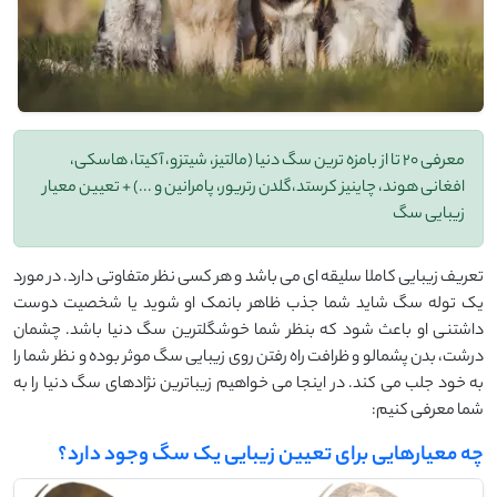
معرفی 20 تا از بامزه ترین سگ دنیا (مالتیز، شیتزو، آکیتا، هاسکی،
افغانی هوند، چاینیز کرستد،گلدن رتریور، پامرانین و ...) + تعیین معیار
زیبایی سگ
تعریف زیبایی کاملا سلیقه ای می باشد و هر کسی نظر متفاوتی دارد. در مورد
یک توله سگ شاید شما جذب ظاهر بانمک او شوید یا شخصیت دوست
داشتنی او باعث شود که بنظر شما خوشگلترین سگ دنیا باشد. چشمان
درشت، بدن پشمالو و ظرافت راه رفتن روی زیبایی سگ موثر بوده و نظر شما را
به خود جلب می کند. در اینجا می خواهیم زیباترین نژادهای سگ دنیا را به
شما معرفی کنیم:
چه معیارهایی برای تعیین زیبایی یک سگ وجود دارد؟