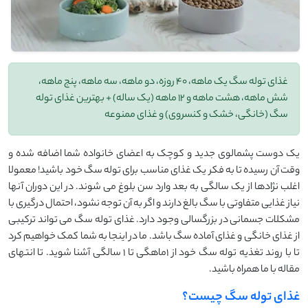
غذای توله سگ یک ماهه، 40 روزه، دو ماهه، سه ماهه، پنج ماهه،
شش ماهه، هشت ماهه و 12 ماهه (یک ساله) + بهترین غذای توله
سگ (خانگی، خشک و کنسروی) و غذای ممنوعه
یک دوست پشمالوی جدید و کوچک به اعضای خانواده شما اضافه شده و
وقت آن رسیده تا به فکر یک غذای مناسب برای توله سگ خود باشید! معمولا
اغلب نژادها از یک سالگی به بعد وارد سن بلوغ می شوند. در این دوران آنها
نیاز غذایی متفاوتی با سگ بالغ دارند و اگر به آن توجه نشود، احتمال درگیری با
مشکلات جسمانی در بزرگسالی وجود دارد. غذای توله سگ می تواند ترکیبی
از غذای خانگی و غذای آماده سگ باشد. ما در اینجا به شما کمک خواهیم کرد
تا با روند تغذیه توله سگ خود از 1ماهگی تا 1 سالگی آشنا شوید. تا انتهای
مقاله با ما همراه باشید.
غذای توله سگ چیست؟