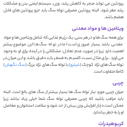
پروتئین می تواند منجر به کاهش رشد، وزن، سیستم ایمنی بدن و مشکلات
رشد مغز شود. البته پروتئین مصرفی توله سگ باید جزو پروتئین های قابل
هضم باشد.
ویتامین ها و مواد معدنی
برای همه سگ ها و در هر سنی، یک رژیم غذایی که شامل ویتامین ها و مواد
معدنی باشد بسیار ضروری است اما در توله سگ ها این موضوع بیشتر
اهمیت دارد زیرا در صورت عدم تعادل، مشکلاتی را در آینده برای او به وجود
می آورد. برای مثال نسبت کلسیم به فسفر باید دقیق باشد و این میزان در
توله سگ های نژاد کوچک (
شیتزو
) با توله سگ های نژاد بزرگ (
سگ نگهبان
)
کاملا متفاوت است.
چربی
میزان چربی مورد نیاز توله سگ ها بسیار بیشتر از سگ های بالغ است. البته
باید مراقب باشید که چربی مصرفی توله سگ شما خیلی زیاد نباشد زیرا
ممکن است دچار افزایش وزن بیش از حد شود و سلامت استخوان و مفاصل
او را به خطر بیاندازد.
کربوهیدرات