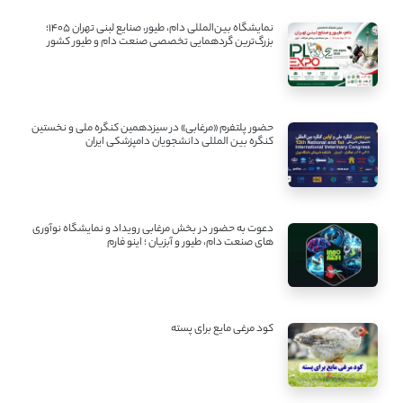
نمایشگاه بین‌المللی دام، طیور، صنایع لبنی تهران ۱۴۰۵؛
بزرگ‌ترین گردهمایی تخصصی صنعت دام و طیور کشور
حضور پلتفرم «مرغابی» در سیزدهمین کنگره ملی و نخستین
کنگره بین ‌المللی دانشجویان دامپزشکی ایران
دعوت به حضور در بخش مرغابی رویداد و نمایشگاه نوآوری
های صنعت دام، طیور و آبزیان ؛ اینو فارم
کود مرغی مایع برای پسته