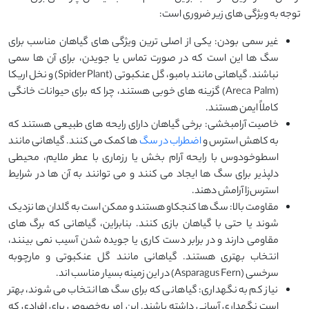
توجه به ویژگی ‌های زیر ضروری است:
غیر سمی بودن: یکی از اصلی ‌ترین ویژگی ‌های گیاهان مناسب برای
سگ ‌ها این است که در صورت تماس یا جویدن، برای آن‌ ها سمی
نباشند. گیاهانی مانند بامبو، گل عنکبوتی (Spider Plant) و نخل اریکا
(Areca Palm) گزینه ‌های خوبی هستند، چرا که برای حیوانات خانگی
کاملاً ایمن هستند.
خاصیت آرامبخشی: برخی گیاهان دارای رایحه ‌های طبیعی هستند که
به کاهش استرس و
اضطراب در سگ‌
ها کمک می ‌کنند. گیاهانی مانند
اسطوخودوس با رایحه آرام ‌بخش یا رزماری با عطر ملایم، محیطی
دلپذیر برای سگ ‌ها ایجاد می ‌کنند و می ‌توانند به آن‌ ها در شرایط
استرس‌زا آرامش دهند.
مقاومت بالا: سگ ‌ها کنجکاو هستند و ممکن است به گلدان‌ ها نزدیک
شوند یا حتی با گیاهان بازی کنند. بنابراین، گیاهانی که برگ‌ های
مقاومی دارند و در برابر دست ‌کاری یا جویده شدن آسیب نمی ‌بینند،
انتخاب بهتری هستند. گیاهانی مانند گل عنکبوتی و مارچوبه
سرخسی (Asparagus Fern) در این زمینه بسیار مناسب ‌اند.
نیاز کم به نگهداری: گیاهانی که برای سگ‌ ها انتخاب می ‌شوند، بهتر
است نگهداری آسانی داشته باشند. این امر به‌خصوص برای افرادی که