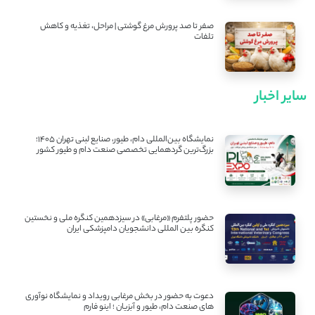
صفر تا صد پرورش مرغ گوشتی | مراحل، تغذیه و کاهش
تلفات
سایر اخبار
نمایشگاه بین‌المللی دام، طیور، صنایع لبنی تهران ۱۴۰۵؛
بزرگ‌ترین گردهمایی تخصصی صنعت دام و طیور کشور
حضور پلتفرم «مرغابی» در سیزدهمین کنگره ملی و نخستین
کنگره بین ‌المللی دانشجویان دامپزشکی ایران
دعوت به حضور در بخش مرغابی رویداد و نمایشگاه نوآوری
های صنعت دام، طیور و آبزیان ؛ اینو فارم