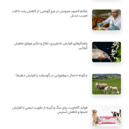
علائم کمبود متیونین در مرغ گوشتی؛ از کاهش رشد تا افت
ضریب تبدیل
راهکارهای افزایش تخم‌ریزی، لقاح و تکثیر موفق ماهیان
گرمابی
چگونه احتمال دوقلوزایی در گوسفند را افزایش دهیم؟
فواید گاماویت برای سگ و گربه؛ از تقویت ایمنی تا افزایش
اشتها و کاهش استرس