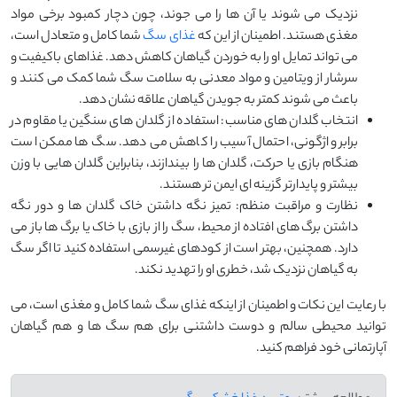
نزدیک می ‌شوند یا آن ‌ها را می ‌جوند، چون دچار کمبود برخی مواد
مغذی هستند. اطمینان از این که
غذای سگ
شما کامل و متعادل است،
می‌ تواند تمایل او را به خوردن گیاهان کاهش دهد. غذاهای باکیفیت و
سرشار از ویتامین و مواد معدنی به سلامت سگ شما کمک می ‌کنند و
باعث می ‌شوند کمتر به جویدن گیاهان علاقه نشان دهد.
انتخاب گلدان های مناسب: استفاده از گلدان‌ های سنگین یا مقاوم در
برابر واژگونی، احتمال آسیب را کاهش می ‌دهد. سگ ‌ها ممکن است
هنگام بازی یا حرکت، گلدان ‌ها را بیندازند، بنابراین گلدان‌ هایی با وزن
بیشتر و پایدارتر گزینه ‌ای ایمن ‌تر هستند.
نظارت و مراقبت منظم: تمیز نگه ‌داشتن خاک گلدان‌ ها و دور نگه
داشتن برگ ‌های افتاده از محیط، سگ را از بازی با خاک یا برگ ‌ها باز می
‌دارد. همچنین، بهتر است از کودهای غیرسمی استفاده کنید تا اگر سگ
به گیاهان نزدیک شد، خطری او را تهدید نکند.
با رعایت این نکات و اطمینان از اینکه غذای سگ شما کامل و مغذی است، می
‌توانید محیطی سالم و دوست ‌داشتنی برای هم سگ ‌ها و هم گیاهان
آپارتمانی خود فراهم کنید.