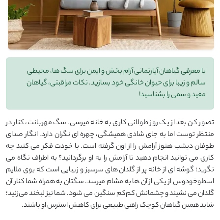
با معرفی گیاهان آپارتمانی آرام ‌بخش و ایمن برای سگ ‌ها، محیطی
سالم و زیبا برای حیوان خانگی خود بسازید. نکات مراقبتی، گیاهان
مفید و سمی را بشناسید!
تصور کن بعد از یک روز طولانی کاری به خانه میرسی. سگ مهربانت، کنار در
منتظر توست اما به ‌جای شادی همیشگی، چهره‌ ای نگران دارد. انگار صدای
طوفان دیشب هنوز آرامش را از اون گرفته است. با خودت فکر می ‌کنید چه
کاری می ‌توانید انجام دهید تا آرامش را به او برگردانید؟ به اطراف نگاه می‌
نگرید؛ گوشه ‌ای از خانه پر از گلدان‌ های سرسبز و زیبایی است که بوی ملایم
اسطوخودوس از یکی از آن ‌ها به مشام میرسد. سگتان به همراه شما کنار آن
گلدان می ‌نشیند و چشمانش کم‌کم سنگین می‌ شود. شما نیز لبخند می‌زنید؛
شاید همین گیاهان کوچک راهی طبیعی برای کاهش استرس او باشند.