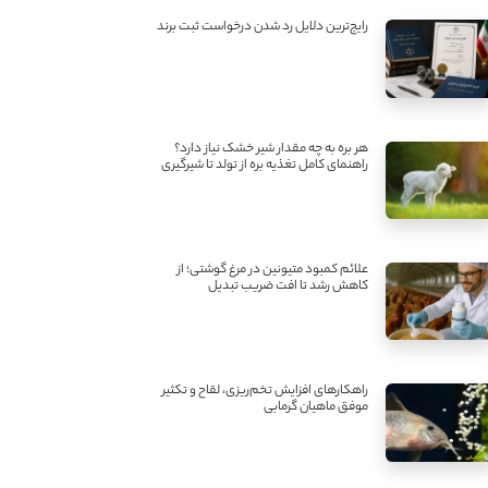
رایج‌ترین دلایل رد شدن درخواست ثبت برند
هر بره به چه مقدار شیر خشک نیاز دارد؟
راهنمای کامل تغذیه بره از تولد تا شیرگیری
علائم کمبود متیونین در مرغ گوشتی؛ از
کاهش رشد تا افت ضریب تبدیل
راهکارهای افزایش تخم‌ریزی، لقاح و تکثیر
موفق ماهیان گرمابی