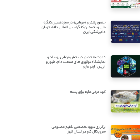
حضور پلتفرم «مرغابی» در سیزدهمین کنگره
ملی و نخستین کنگره بین ‌المللی دانشجویان
دامپزشکی ایران
دعوت به حضور در بخش مرغابی رویداد و
نمایشگاه نوآوری های صنعت دام، طیور و
آبزیان ؛ اینو فارم
کود مرغی مایع برای پسته
برگزاری دوره تخصصی تلقیح مصنوعی
سرویکال گاو در استان البرز