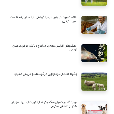
علائم کمبود متیونین در مرغ گوشتی؛ از کاهش رشد تا افت
ضریب تبدیل
راهکارهای افزایش تخم‌ریزی، لقاح و تکثیر موفق ماهیان
گرمابی
چگونه احتمال دوقلوزایی در گوسفند را افزایش دهیم؟
فواید گاماویت برای سگ و گربه؛ از تقویت ایمنی تا افزایش
اشتها و کاهش استرس