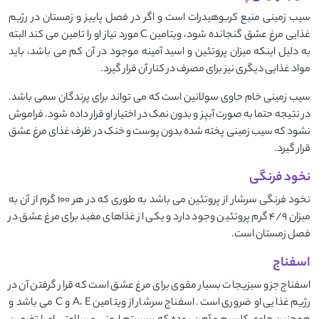
سیب زمینی منبع کربوهیدرات است و اگر در فصل پاییز و زمستان در رژیم
غذایی مرغ عشق گنجانده شود، ویتامین C مورد نیاز او را تامین می کند البته
به دلیل اینکه میزان پروتئین و اسید آمینه موجود در آن کم می باشد، باید
مواد غذایی دیگری نیز برای مصرف در کنار آن قرار گیرد.
سیب زمینی خام حاوی سولانین است که می تواند برای پرندگان سمی باشد.
در نتیجه حتما به صورت آبپز و بدون نمک در اختیار او قرار داده شود. فراموش
نشود که سیب زمینی پخته شده بدون پوست و خنک در ظرف غذای مرغ عشق
قرار گیرد.
نخود فرنگی
نخود فرنگی سرشار از پروتئین می باشد به طوری که در هر 100 گرم از آن به
میزان 4/9 گرم پروتئین وجود دارد و یکی از غذاهای مفید برای مرغ عشق در
فصل زمستان است.
اسفناج
اسفناج جزو سبزیجات بسیار مقوی برای مرغ عشق است که قرار گرفتن آن در
رژیم غذایی او ضروری است. اسفناج سرشار از ویتامین A، E و C می باشد و