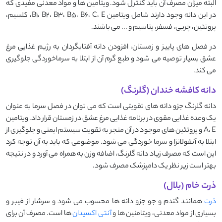
البته میزان مصرف آن باید کنترل شود. ویتامین ها و مواد معدنی مفیدی که
در این دانه وجود دارند شامل ویتامین B1، B2، B3، B5، B6، C، E، کلسیم،
پروتئین، چربی، فسفر، پتاسیم و ... می باشند.
در فصل های پاییز و زمستان، افزودن دانه آفتابگردان به رژیم غذایی مرغ
عشق بسیار توصیه می شود و طبع گرم آن از ابتلا به سرماخوردگی جلوگیری
می کند.
دانه کافشه خندان (گلرنگ)
دانه گلرنگ جزو دانه های تقویتی است که می توان در فصل سرما به عنوان
یک وعده غذایی مقوی در برنامه غذایی مرغ عشق در زمستان قرار داد. ویتامین
A، E و پروتئین های موجود در آن منجر به تقویت سیستم ایمنی و جلوگیری از
ابتلا به آنفولانزا و سرما خوردگی می شود. موضوعی که باید به آن توجه کرد
این است که مصرف زیاد دانه گلرنگ، اضافه وزن به همراه می آورد و در نتیجه
بهتر است زیر نظر یک دامپزشک مصرف شود.
ذرت خام (بلال)
ذرت
همانند گندم و جو جزو دانه ها محسوب می شود و سرشار از فیبر و
بسیاری از مواد معدنی، ویتامنین ها و
آنتی اکسیدان
ها است. مصرف آن برای