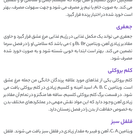
همچنین حاوی کلسیم و آهن بوده که سیستم ایمنی و سلامتی او را تضمین
می کند. به صورت خام یا نیم پز مصرف می شود و جهت سهولت مصرف، بهتر
است خورد شده در اختیار پرنده قرار گیرد.
جعفری
جعفری می تواند یک مکمل غذایی در رژیم غذایی مرغ عشق قرار گیرد و حاوی
مقادیر زیادی آهن، ویتامین B1، B2 و c می باشد که سلامتی او را در فصل سرما
تضمین می کند. بهتر است ابتدا به خوبی شسته شود و به صورت خورد شده
مصرف شود.
کلم بروکلی
کلم بروکلی یکی از غذاهای مورد علاقه پرندگان خانگی من جمله مرغ عشق
است. ویتامین A، B، C، اسید آمینه و کلسیم زیادی در کلم بروکلی یافت می
شود. در قسمت برگ کلم بروکلی کلسیم، ساقه ها منگنز و در تمام آن مقادیر
زیادی آهن وجود دارد که این مواد نقش مهمی در عملکردهای مختلف بدن
به خصوص حفاظت از بدن را در فصل زمستان دارد.
فلفل سبز
ویتامین C، A، آهن و فیبر به مقدار زیادی در فلفل سبز یافت می شوند. فلفل