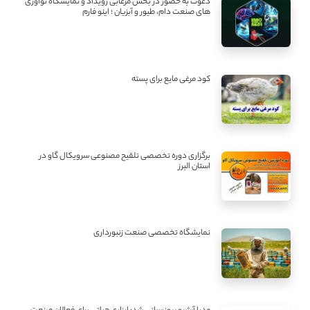
دعوت به حضور در بخش مرغابی رویداد و نمایشگاه نوآوری
های صنعت دام، طیور و آبزیان ؛ اینو فارم
کود مرغی مایع برای پسته
برگزاری دوره تخصصی تلقیح مصنوعی سرویکال گاو در
استان البرز
نمایشگاه تخصصی صنعت زنبورداری