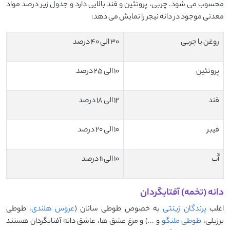
محسوب می شود. چربی، پروتئین و قند بالایی دارد و جدول زیر درصد مواد
معدنی موجود در دانه نیجر را نمایش می دهد:
روغن یا چربی
30 الی 40 درصد
پروتئین
10 الی 25 درصد
قند
12 الی 18 درصد
فیبر
10 الی 20 درصد
آّب
10 الی 11 درصد
دانه (تخمه) آفتابگردان
اغلب
پرندگان زینتی
به خصوص طوطی سانان (
عروس هلندی
، طوطی
برزیلی،
طوطی ملنگو
و ...) و مرغ عشق ها، عاشق دانه آفتابگردان هستند