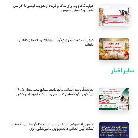
فواید گاماویت برای سگ و گربه؛ از تقویت ایمنی تا افزایش
اشتها و کاهش استرس
صفر تا صد پرورش مرغ گوشتی | مراحل، تغذیه و کاهش
تلفات
سایر اخبار
نمایشگاه بین‌المللی دام، طیور، صنایع لبنی تهران ۱۴۰۵؛
بزرگ‌ترین گردهمایی تخصصی صنعت دام و طیور کشور
حضور پلتفرم «مرغابی» در سیزدهمین کنگره ملی و نخستین
کنگره بین ‌المللی دانشجویان دامپزشکی ایران