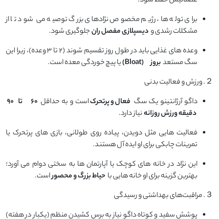
عضلانیش حفظ شود.
برای توله ‌ها، رژیم مخصوص نژادهای بزرگ توصیه می‌ شود تا از
مشکلات رشدی و
دیسپلازی مفصل ران
جلوگیری شود.
وعده ‌های غذایی باید در طول روز تقسیم شوند (۲ تا ۳ وعده)، زیرا این
سگ مستعد
بروز
(Bloat)
یا پیچ‌ خوردگی معده است.
２. ورزش و فعالیت بدنی
داگو آرژانتینو یک سگ
فعال و پرتحرک
است و به حداقل
۶۰
تا
۹۰
دقیقه ورزش روزانه
نیاز دارد.
فعالیت ‌هایی مثل دویدن، پیاده ‌روی طولانی، بازی‌ های پرتحرک یا
تمرینات چابکی برای او ایده ‌آل هستند.
این نژاد در خانه‌ های کوچک یا آپارتمان ‌ها به سختی دوام می ‌آورد؛
بهترین گزینه برای او خانه ‌هایی با
حیاط بزرگ و محصور
است.
３. مراقبت‌های بهداشتی و رسیدگی
پوشش سفید و کوتاه داگو نیاز به برس کشیدن منظم (یکبار در هفته)