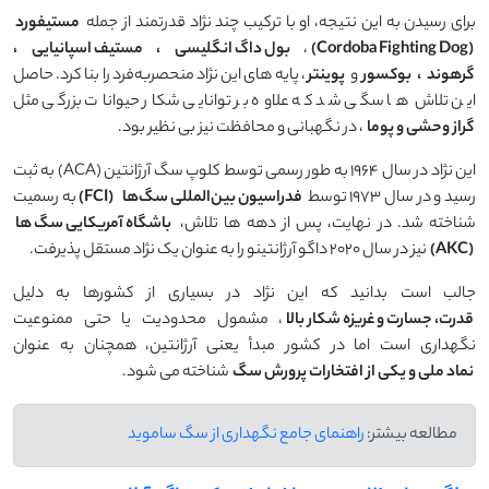
برای رسیدن به این نتیجه، او با ترکیب چند نژاد قدرتمند از جمله
مستیفورد
(Cordoba Fighting Dog)
،
بول‌ داگ انگلیسی
،
مستیف اسپانیایی
،
گرهوند
،
بوکسور
و
پوینتر
، پایه ‌های این نژاد منحصر‌به‌فرد را بنا کرد. حاصل
این تلاش‌ ها سگی شد که علاوه بر توانایی شکار حیوانات بزرگی مثل
گراز وحشی و پوما
، در نگهبانی و محافظت نیز بی ‌نظیر بود.
این نژاد در سال ۱۹۶۴ به طور رسمی توسط کلوپ سگ آرژانتین (ACA) به ثبت
رسید و در سال ۱۹۷۳ توسط
فدراسیون بین‌المللی سگ‌ها
(FCI)
به رسمیت
شناخته شد. در نهایت، پس از دهه ‌ها تلاش،
باشگاه آمریکایی سگ‌ ها
(AKC)
نیز در سال ۲۰۲۰ داگو آرژانتینو را به عنوان یک نژاد مستقل پذیرفت.
جالب است بدانید که این نژاد در بسیاری از کشورها به دلیل
قدرت، جسارت و غریزه شکار بالا
، مشمول محدودیت یا حتی ممنوعیت
نگهداری است اما در کشور مبدأ یعنی آرژانتین، همچنان به عنوان
نماد ملی و یکی از افتخارات پرورش سگ
شناخته می‌ شود.
مطالعه بیشتر:
راهنمای جامع نگهداری از سگ ساموید