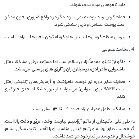
دارد تا موهای مرده حذف شوند.
حمام کردن زیاد توصیه نمی ‌شود مگر در مواقع ضروری، چون ممکن
است پوست حساس او دچار خشکی شود.
بررسی منظم گوش ‌ها، دندان ‌ها و کوتاه کردن ناخن ‌ها از الزامات است.
４. سلامت عمومی
داگو آرژانتینو عموماً نژادی سالم است اما مستعد برخی مشکلات مثل
ناشنوایی مادرزادی، دیسپلازی ران و آلرژی ‌های پوستی
می‌باشد.
معاینه ‌های دوره‌ ای توسط دامپزشک و آزمایش‌های ژنتیکی (مثل
تست BAER برای شنوایی) می‌ توانند از بروز مشکلات جدی جلوگیری
کنند.
میانگین طول عمر این نژاد حدود
۹
تا
۱۳
سال
است.
به طور کلی، نگهداری از داگو آرژانتینو نیازمند
وقت، انرژی و دقت بالا
است.
اگر فعالیت ‌های روزانه و رژیم غذایی مناسب او را تأمین کنید، سگی سالم،
خوشحال و قدرتمند در کنار خود خواهید داشت.