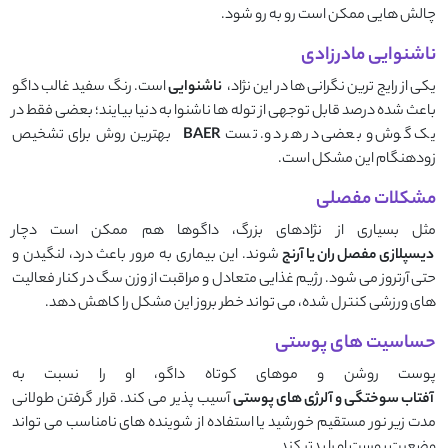
چالش ‌هایی ممکن است رو به ‌رو شود.
ناشنوایی مادرزادی
یکی از رایج ‌ترین نگرانی ‌ها در این نژاد،
ناشنوایی
است. رنگ سفید غالب داگو
باعث شده درصد قابل توجهی از توله‌ ها ناشنوا به دنیا بیایند؛ بعضی فقط در
یک گوش و بعضی در هر دو. تست
BAER
بهترین روش برای تشخیص
زودهنگام این مشکل است.
مشکلات مفصلی
مثل بسیاری از نژادهای بزرگ، داگوها هم ممکن است دچار
دیسپلازی مفصل ران یا آرنج
شوند. این بیماری به مرور باعث درد، لنگیدن و
حتی آرتروز می ‌شود. رژیم غذایی متعادل و مراقبت از وزن سگ در کنار فعالیت
‌های ورزشی کنترل‌ شده، می ‌تواند خطر بروز این مشکل را کاهش دهد.
حساسیت ‌های پوستی
پوست روشن و موهای کوتاه داگو، او را نسبت به
آفتاب ‌سوختگی و آلرژی‌ های پوستی
آسیب ‌پذیر می ‌کند. قرار گرفتن طولانی
‌مدت زیر نور مستقیم خورشید یا استفاده از شوینده ‌های نامناسب می ‌تواند
وضعیت پوست او را بدتر کند.