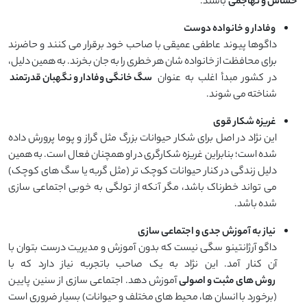
حساس و تهاجمی
باشند.
وفادار و خانواده‌ دوست
داگوها پیوند عاطفی عمیقی با صاحب خود برقرار می ‌کنند و حاضرند
برای محافظت از خانواده‌ شان هر خطری را به جان بخرند. به همین دلیل،
در کشور مبدأ اغلب به عنوان
سگ خانگی وفادار و نگهبان قدرتمند
شناخته می ‌شوند.
غریزه شکار قوی
این نژاد در اصل برای شکار حیوانات بزرگ مثل گراز و پوما پرورش داده
شده است؛ بنابراین غریزه شکارگری در او همچنان فعال است. به همین
دلیل زندگی در کنار حیوانات کوچک ‌تر (مثل گربه یا سگ ‌های کوچک)
می ‌تواند خطرناک باشد، مگر آنکه از تولگی به ‌خوبی اجتماعی ‌سازی
شده باشد.
نیاز به آموزش جدی و اجتماعی ‌سازی
داگو آرژانتینو سگی نیست که بدون آموزش و مدیریت درست بتوان با
آن کنار آمد. این نژاد به یک صاحب باتجربه نیاز دارد که با
روش‌ های مثبت و اصولی
آموزش دهد. اجتماعی ‌سازی از سنین پایین
(برخورد با انسان ‌ها، محیط‌ های مختلف و حیوانات) بسیار ضروری است