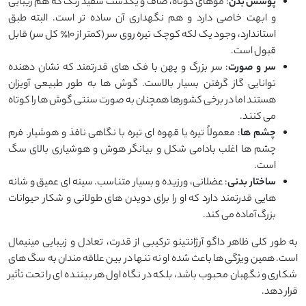
پوشش بدن
: موهای کوتاه، صاف و یکدست سفید رنگ که هم زیبایی
و ابهت خاصی دارد و هم نگهداری آن ساده ‌تر است. البته طبق
استاندارد، وجود یک لکه کوچک تیره روی سر (کمتر از ۱۰٪ کل سر) قابل
‌قبول است.
سر و صورت
: سر بزرگ و پهن با فک ‌های قدرتمند که نشان ‌دهنده
توانایی گاز گرفتن بسیار بالاست. گوش ‌ها به طور طبیعی آویزان
هستند اما در برخی کشورها همچنان به صورت سنتی گوش ‌ها را کوتاه
می‌ کنند.
چشم ‌ها
: معمولاً تیره یا قهوه‌ ای تیره با نگاهی نافذ و هوشیار. فرم
چشم‌ ها اغلب بادامی‌ شکل و بیانگر هوش و هوشیاری بالای سگ
است.
ساختار بدنی
: عضلانی، ورزیده و بسیار متناسب. سینه‌ ای عمیق و شانه‌
هایی قدرتمند دارد که او را برای دویدن ‌های طولانی و شکار حیوانات
بزرگ آماده می ‌کند.
به طور کلی ظاهر داگو آرژانتینو ترکیبی از قدرت، تعادل و زیبایی مینیمال
است. همین ویژگی‌ ها باعث شده او نه تنها در بین علاقه ‌مندان به سگ ‌های
شکاری و نگهبان محبوب باشد، بلکه در نگاه اول هر بیننده ‌ای را تحت تأثیر
قرار دهد.