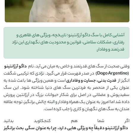
آشنایی کامل با سگ داگو آرژانتینو؛ تاریخچه، ویژگی‌ های ظاهری و
رفتاری، مشکلات سلامتی، قوانین و محدودیت ‌های نگهداری این نژاد
قدرتمند و وفادار.
وقتی صحبت از سگ ‌های قدرتمند و خاص به میان می ‌آید، نام
داگو آرژانتینو
(Dogo Argentino)
در صدر فهرست قرار می‌ گیرد. نژادی که ترکیبی شگفت
‌انگیز از
قدرت بدنی، جسارت و وفاداری
است و همین ویژگی‌ ها باعث شده به
عنوان یکی از منحصر به‌ فردترین سگ ‌های دنیا شناخته شود. این سگ
سفیدپوش و عضلانی در اصل برای شکار حیوانات بزرگ در آرژانتین پرورش
داده شد اما امروز به عنوان یک همراه وفادار و البته چالش ‌برانگیز، توجه علاقه
‌مندان به سگ ‌های نگهبان و کاری را جلب کرده است.
اگر شما هم کنجکاوید بدانید
داگو آرژانتینو دقیقاً چه ویژگی ‌هایی دارد، چرا به عنوان سگی بحث ‌برانگیز