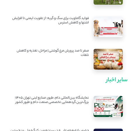
فواید گاماویت برای سگ و گربه؛ از تقویت ایمنی تا افزایش
اشتها و کاهش استرس
صفر تا صد پرورش مرغ گوشتی | مراحل، تغذیه و کاهش
تلفات
سایر اخبار
نمایشگاه بین‌المللی دام، طیور، صنایع لبنی تهران ۱۴۰۵؛
بزرگ‌ترین گردهمایی تخصصی صنعت دام و طیور کشور
حضور پلتفرم «مرغابی» در سیزدهمین کنگره ملی و نخستین