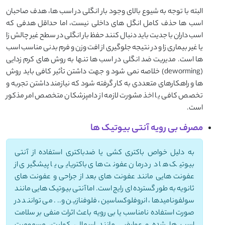
البته با توجه به شیوع بالای وجود بار انگلی در اسب ها، هدف صاحبان
اسب ها حذف کامل انگل های داخلی نیست، اما حداقل هدفی که
اسب داران با جدیت باید دنبال کنند حفظ بار انگلی در سطح غیر چالش زا
یا غیر بیماری زا و در نتیجه جلوگیری از افت وزن و فرم بدنی مناسب اسب
ها است. مدیریت ضد انگلی در اسب ها تنها به روش های کرم زدایی
(deworming) خلاصه نمی شود و جهت داشتن تأثیر کافی باید روش
ها و راهکارهای متعددی به کار گرفته شود که نیازمند داشتن تجربه و
تخصص کافی یا اخذ مشورت لازمه از دامپزشکان متخصص امر مذکور
است.
مصرف بی رویه آنتی بیوتیک ها
به دلیل خواص باکتری کشی یا ضدباکتری استفاده از آنتی
بیوتیک ها در درمان عفونت های باکتریایی یا پیشگیری از
عفونت هایی مانند عفونت های بعد از جراحی و عفونت های
ثانویه به طور گسترده ای رایج است. اما آنتی بیوتیک هایی مانند
سولفونامیدها، انروفلوکساسین، فلوفنازین و... می توانند در
صورت استفاده نامناسب یا بی رویه باعث اثرات منفی بر سلامت