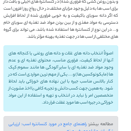
و بدون روغن کشی که فرآوری شده) در کنسانتره های آجیلی و بافت دار
برای اسب ها به دلیل وجود مزایای مختلف در حال رواج روز افزون است
که اگر دانه سویای باکیفیت و به خوبی فراوری شده از لحاظ افزایش
دسترسی به مواد مغذی و از بین بردن مواد ضد تغذیه ای سویای خام
و... در این نوع از کنسانتره ها استفاده شده باشد، می تواند برای گروه
های مختلفی از اسب ها در جهت تغذیه بهینه مؤثر باشد.
اصولاً انتخاب دانه های غلات و دانه های روغنی یا کنجاله های
آنها از لحاظ کیفیت، فراوری مناسب، محتوای تغذیه ای و عدم
وجود مواد ضد تغذیه ای یا سایر آلودگی ها مانند سموم کپک
ها (مایکوتوکسین ها) و.... یکی از مهم ترین مواردی است که در
کنار بالانس مناسب جیره با این نهاده های خوراکی باید لحاظ
شود. به همین جهت کسب دانش و تجربه کافی یا اخذ مشورت از
متخصصین امر را نباید در انتخاب و تهیه و استفاده از این مواد
خوراکی در جیره اسب ها مورد غفلت قرار داد.
مطالعه بیشتر:
راهنمای جامع در مورد کنسانتره اسب: ارزیابی