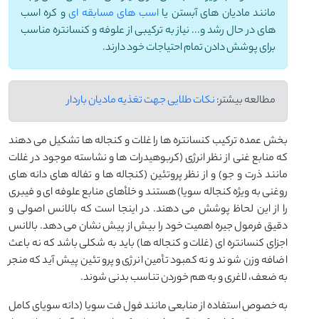
مانند مادیان های آبستن یا
اسب های مسابقه ای
و کره اسب
های در حال رشد و... نیاز به ترکیبی از علوفه و کنسانتره مناسب
برای پوشش دادن تمام احتیاجات خود دارند.
مطالعه بیشتر:
نکات طلایی جهت تغذیه مادیان باردار
بخش عمده ترکیب کنسانتره ها را غلات و کنجاله ها تشکیل می دهند
که منابع غنی از نظر انرژی (کربوهیدرات ها و نشاسته موجود در غلات
مانند ذرت و جو) و از نظر پروتئین (کنجاله ها و تفاله های دانه های
روغنی به ویژه کنجاله سویا) هستند و خلأهای منابع علوفه ای و فیبری
را از این لحاظ پوشش می دهند. در اینجا است که بالانس اصولی و
دقیق فرمول جیره اهمیت خود را بیش از پیش نشان می دهد. بالانس
اجزای کنسانتره ای (غلات و کنجاله ها) باید به شکلی باشد که نه باعث
اضافه وزن شوند و نه کمبود تأمین انرژی و پروتئین پیش آید که منجر
به ضعف، لاغری و به هم خوردن تناسب بدنی شوند.
به خصوص استفاده از منابعی مانند فول فت سویا (دانه سویای کامل