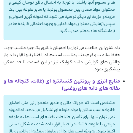
ها و سموم آنها باشند. با توجه به احتمال بالای نوسان کیفی و
محتوای مواد مغذی بین محصول یونجه یا سایر علوفه بین یک
مزرعه و مزرعه ای دیگر، توصیه می شود که نمونه گیری اصولی و
سپس آزمایش محتوای مواد غذایی و وجود احتمالی آلاینده ها در
آزمایشگاه های معتبر صورت گیرد.
با داشتن این اطلاعات می توان با اطمینان بالاتری یک جیره مناسب جهت
حفظ سلامت و فرم بدنی مناسب اسب ها در اختیار آنها قرار داد و از
چالش های گوارشی مانند کولیک نیز در این قسمت تا حد ممکن
پیشگیری نمود.
منابع انرژی و پروتئین کنسانتره ای (غلات، کنجاله ها و
تفاله های دانه های روغنی)
مشخص است که خوراک ذاتی و عادی علفخوارانی مثل اعضای
خانواده اسب سانان را مواد علوفه ای تشکیل می دهد. اما امروزه
نمی توان تنها برای تأمین احتیاجات تغذیه ای اسب ها به علوفه
مرتعی یا علوفه خشک در اختیار قرار داده شده به شکل دستی
اکتفا نمود. به ویژه اسب های دارای نیازهای تغذیه ای خاص و بالا