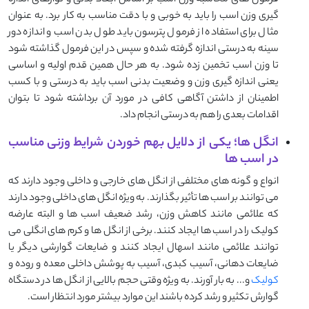
فرمول های محاسبه وزن اسب بر اساس ابعاد بدنی و نوارهای اندازه
گیری وزن اسب را باید به خوبی و با دقت مناسب به کار برد. به عنوان
مثال برای استفاده از فرمول پترسون باید طول بدن اسب و اندازه دور
سینه به درستی اندازه گرفته شده و سپس در این فرمول گذاشته شود
تا وزن اسب تخمین زده شود. به هر حال همین قدم اولیه و اساسی
یعنی اندازه گیری وزن و وضعیت بدنی اسب باید به درستی و با کسب
اطمینان از داشتن آگاهی کافی در مورد آن برداشته شود تا بتوان
اقدامات بعدی را هم به درستی انجام داد.
انگل ها؛ یکی از دلایل بهم خوردن شرایط وزنی مناسب
در اسب ها
انواع و گونه های مختلفی از انگل های خارجی و داخلی وجود دارند که
می توانند بر اسب ها تأثیر بگذارند. به ویژه انگل های داخلی وجود دارند
که علائمی مانند کاهش وزن، رشد ضعیف اسب ها و البته عارضه
کولیک را در اسب ها ایجاد کنند. برخی از انگل ها و کرم های انگلی می
توانند علائمی مانند اسهال ایجاد کنند و ضایعات گوارشی دیگر یا
ضایعات دهانی، آسیب کبدی، آسیب به پوشش داخلی معده و روده و
کولیک
و... به بار آورند. به ویژه وقتی حجم بالایی از انگل ها در دستگاه
گوارش تکثیر و رشد کرده باشند این موارد بیشتر مورد انتظار است.