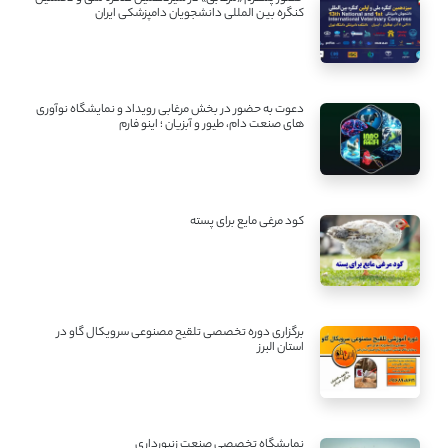
کنگره بین ‌المللی دانشجویان دامپزشکی ایران
دعوت به حضور در بخش مرغابی رویداد و نمایشگاه نوآوری
های صنعت دام، طیور و آبزیان ؛ اینو فارم
کود مرغی مایع برای پسته
برگزاری دوره تخصصی تلقیح مصنوعی سرویکال گاو در
استان البرز
نمایشگاه تخصصی صنعت زنبورداری