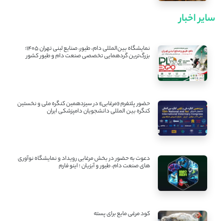
سایر اخبار
نمایشگاه بین‌المللی دام، طیور، صنایع لبنی تهران ۱۴۰۵؛
بزرگ‌ترین گردهمایی تخصصی صنعت دام و طیور کشور
حضور پلتفرم «مرغابی» در سیزدهمین کنگره ملی و نخستین
کنگره بین ‌المللی دانشجویان دامپزشکی ایران
دعوت به حضور در بخش مرغابی رویداد و نمایشگاه نوآوری
های صنعت دام، طیور و آبزیان ؛ اینو فارم
کود مرغی مایع برای پسته