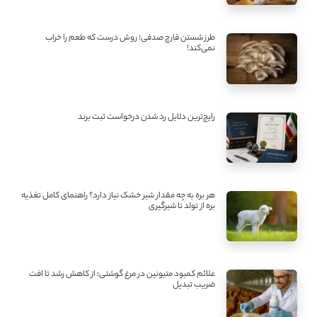
طرز شستن قارچ صدفی؛ روش درست که طعم را خراب
نمی‌کند!
رایج‌ترین دلایل رد شدن درخواست ثبت برند
هر بره به چه مقدار شیر خشک نیاز دارد؟ راهنمای کامل تغذیه
بره از تولد تا شیرگیری
علائم کمبود متیونین در مرغ گوشتی؛ از کاهش رشد تا افت
ضریب تبدیل