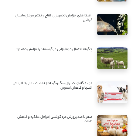
راهکارهای افزایش تخم‌ریزی، لقاح و تکثیر موفق ماهیان
گرمابی
چگونه احتمال دوقلوزایی در گوسفند را افزایش دهیم؟
فواید گاماویت برای سگ و گربه؛ از تقویت ایمنی تا افزایش
اشتها و کاهش استرس
صفر تا صد پرورش مرغ گوشتی | مراحل، تغذیه و کاهش
تلفات