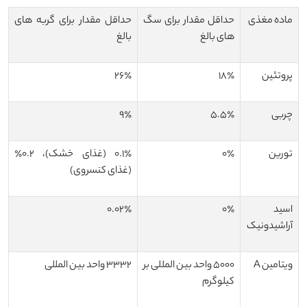
ماده مغذی
حداقل مقدار برای سگ‌
حداقل مقدار برای گربه ‌های
های بالغ
بالغ
پروتئین
۱۸٪
۲۶٪
چربی
۵.۵٪
۹٪
تورین
۰٪
۰.۱٪ (غذای خشک)، ۰.۲٪
(غذای کنسروی)
اسید
۰٪
۰.۰۲٪
آراشیدونیک
ویتامین A
۵۰۰۰ واحد بین‌ المللی بر
۳۳۳۲ واحد بین ‌المللی
کیلوگرم