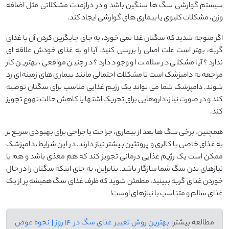
سیستم گوارشی سگ ‌ها سنگین باشد و در درازمدت مشکلاتی مثل اضافه
‌وزن، مشکلات کلیوی یا بیماری‌ های گوارشی ایجاد کند.
اگر متوجه شدید که سگتان غذا نمی‌ خورد، به جای جایگزین کردن آن با غذای
گربه، بهتر است علت اصلی را بررسی کنید. آیا او به غذای خودش علاقه ‌ای
ندارد؟ آیا مشکلی در سلامت او وجود دارد؟ در چنین مواقعی، بهترین کار
مراجعه به دامپزشک است تا مشکلات احتمالی مانند بیماری ‌های زمینه ‌ای رد
شوند. دامپزشک شما می‌ تواند یک رژیم غذایی مناسب برای سگتان توصیه
کند و در صورت نیاز، داروهایی برای تحریک اشتها یا کاهش حالت تهوع تجویز
کند.
همچنین، برخی سگ ‌ها بعد از بیماری، جراحت یا جراحی برای بهبودی سریع‌ تر
به غذای خاصی با کالری و پروتئین بیشتر نیاز دارند. در این شرایط، دامپزشک
ممکن است یک رژیم غذایی درمانی تجویز کند که هم مغذی باشد و هم با
نیازهای بدن سگ شما سازگار باشد. بنابراین، به جای اینکه سگتان را در حال
خوردن غذای گربه ببینید، مطمئن شوید که ظرف غذای سگ همیشه پر از یک
غذای سالم و متناسب با نیازهای اوست!
مطالعه بیشتر:
بهترین روش تغییر غذای سگ در 14 روز | نحوه عوض