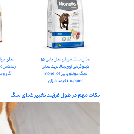
غذای سگ مونلو مدل پاپی 15
کیلوگرمی اورجینالخرید غذای
سگ مونلو پاپی (monello
گاو و برنج و
puppies) قیمت ارزان
نکات مهم در طول فرآیند تغییر غذای سگ