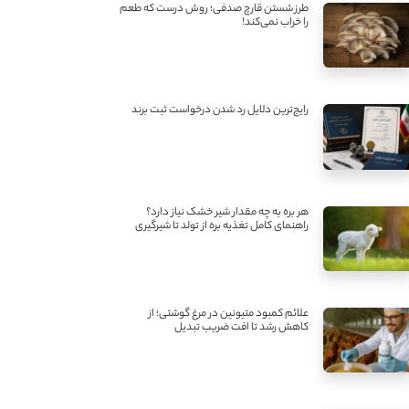
طرز شستن قارچ صدفی؛ روش درست که طعم
را خراب نمی‌کند!
رایج‌ترین دلایل رد شدن درخواست ثبت برند
هر بره به چه مقدار شیر خشک نیاز دارد؟
راهنمای کامل تغذیه بره از تولد تا شیرگیری
علائم کمبود متیونین در مرغ گوشتی؛ از
کاهش رشد تا افت ضریب تبدیل