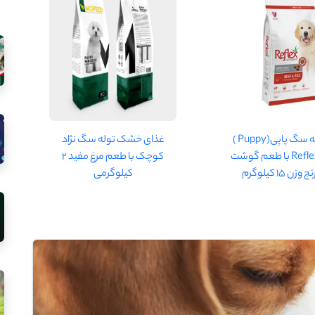
غذای توله سگ پاپی(Puppy )
غذای خشک توله سگ نژاد
رفلکس Reflex با طعم گوشت
کوچک با طعم مرغ مفید 2
زن 15 کیلوگرم
کیلوگرمی