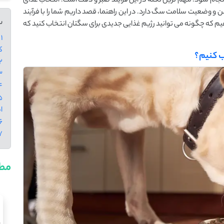
جام شود. مهم ‌ترین نکته در این فرآیند صبر و دقت است. انتخاب غذای
ن و وضعیت سلامت سگ دارد. در این راهنما، قصد داریم شما را با فرآیند
س
م که چگونه می ‌توانید رژیم غذایی جدیدی برای سگتان انتخاب کنید که
1
ک
ب کنیم؟
2 - دلایل تغییر غ
3 - برنامه 14 رو
4 - نکات مهم در طول فرآ
ا
6 - علائمی که نیاز به مراجعه به د
7 - کلا
مطا