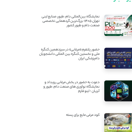
نمایشگاه بین‌المللی دام، طیور، صنایع لبنی
تهران ۱۴۰۵؛ بزرگ‌ترین گردهمایی تخصصی
صنعت دام و طیور کشور
حضور پلتفرم «مرغابی» در سیزدهمین کنگره
ملی و نخستین کنگره بین ‌المللی دانشجویان
دامپزشکی ایران
دعوت به حضور در بخش مرغابی رویداد و
نمایشگاه نوآوری های صنعت دام، طیور و
آبزیان ؛ اینو فارم
کود مرغی مایع برای پسته