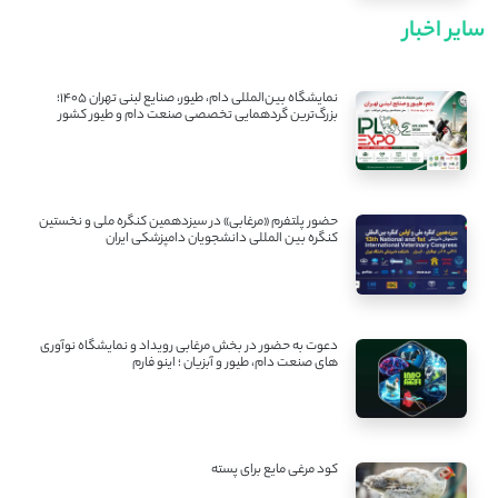
سایر اخبار
نمایشگاه بین‌المللی دام، طیور، صنایع لبنی تهران ۱۴۰۵؛
بزرگ‌ترین گردهمایی تخصصی صنعت دام و طیور کشور
حضور پلتفرم «مرغابی» در سیزدهمین کنگره ملی و نخستین
کنگره بین ‌المللی دانشجویان دامپزشکی ایران
دعوت به حضور در بخش مرغابی رویداد و نمایشگاه نوآوری
های صنعت دام، طیور و آبزیان ؛ اینو فارم
کود مرغی مایع برای پسته