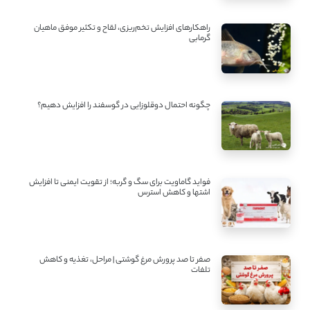
راهکارهای افزایش تخم‌ریزی، لقاح و تکثیر موفق ماهیان
گرمابی
چگونه احتمال دوقلوزایی در گوسفند را افزایش دهیم؟
فواید گاماویت برای سگ و گربه؛ از تقویت ایمنی تا افزایش
اشتها و کاهش استرس
صفر تا صد پرورش مرغ گوشتی | مراحل، تغذیه و کاهش
تلفات