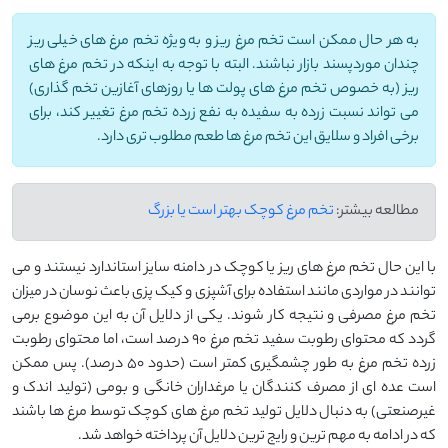
به هر حال ممکن است تخم مرغ ریز و به ویژه تخم مرغ های خیلی ریز
چندان موردپسند بازار نباشند. البته با توجه به اینکه در تخم مرغ های
ریز (به خصوص تخم مرغ های پولت ها یا روزهای آغازین تخم گذاری)
می تواند نسبت زرده به سفیده به نفع زرده تخم مرغ تغییر کند، برای
برخی افراد و سلایق این تخم مرغ ها طعم مطلوب تری دارد.
مطالعه بیشتر:
تخم مرغ کوچک بهتر است یا بزرگ
با این حال تخم مرغ های ریز یا کوچک در دامنه سایز استاندارد نیستند و می
توانند در مواردی مانند استفاده برای آشپزی و کیک پزی باعث نوسان در میزان
تخم مرغ مصرفی و نتیجه کار شوند. یکی از دلایل آن به این موضوع برمی
گردد که محتوای رطوبت سفید تخم مرغ 90 درصد است، اما محتوای رطوبت
زرده تخم مرغ به طور چشمگیری کمتر است (حدود 50 درصد). پس ممکن
است عده ای از مصرف کنندگان یا مرغداران خانگی و بومی (تولید اندک و
غیرصنعتی) به دنبال دلایل تولید تخم مرغ های کوچک توسط مرغ ها باشند
که در ادامه به مهم ترین و رایج ترین دلایل آن پرداخته خواهد شد.