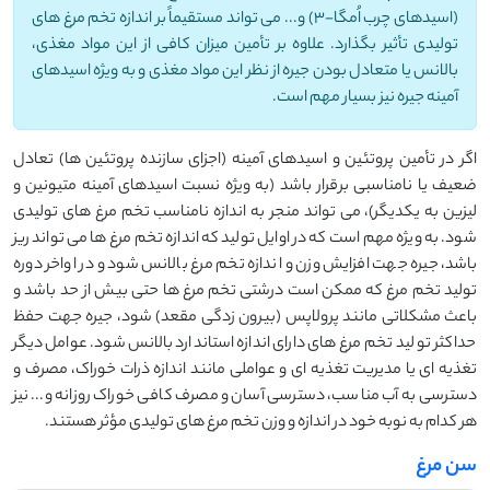
(اسیدهای چرب اُمگا-3) و... می تواند مستقیماً بر اندازه تخم مرغ های
تولیدی تأثیر بگذارد. علاوه بر تأمین میزان کافی از این مواد مغذی،
بالانس یا متعادل بودن جیره از نظر این مواد مغذی و به ویژه اسیدهای
آمینه جیره نیز بسیار مهم است.
اگر در تأمین پروتئین و اسیدهای آمینه (اجزای سازنده پروتئین ها) تعادل
ضعیف یا نامناسبی برقرار باشد (به ویژه نسبت اسیدهای آمینه متیونین و
لیزین به یکدیگر)، می تواند منجر به اندازه نامناسب تخم مرغ های تولیدی
شود. به ویژه مهم است که در اوایل تولید که اندازه تخم مرغ ها می تواند ریز
باشد، جیره جهت افزایش وزن و اندازه تخم مرغ بالانس شود و در اواخر دوره
تولید تخم مرغ که ممکن است درشتی تخم مرغ ها حتی بیش از حد باشد و
باعث مشکلاتی مانند پرولاپس (بیرون زدگی مقعد) شود، جیره جهت حفظ
حداکثر تولید تخم مرغ های دارای اندازه استاندارد بالانس شود. عوامل دیگر
تغذیه ای یا مدیریت تغذیه ای و عواملی مانند اندازه ذرات خوراک، مصرف و
دسترسی به آب مناسب، دسترسی آسان و مصرف کافی خوراک روزانه و... نیز
هر کدام به نوبه خود در اندازه و وزن تخم مرغ های تولیدی مؤثر هستند.
سن مرغ