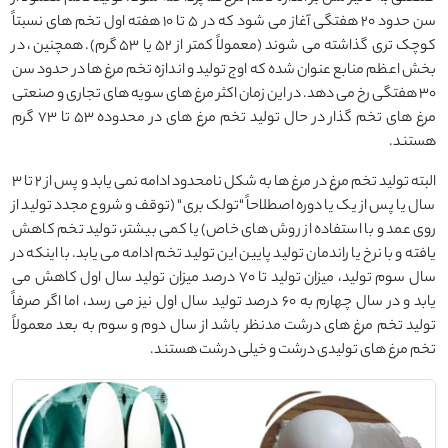
سن حدود 20 هفتگی آغاز می شود که در 5 تا 10 هفته اول تخم های نسبتاً
کوچک تری گذاشته می شوند (معمولاً کمتر از 52 یا 53 گرم). همچنین، در
بخش اعظم منابع عنوان شده که اوج تولید و اندازه تخم مرغ ها در حدود سن
30 هفتگی رخ می دهد. در این زمان اکثر مرغ های سویه های تجاری و صنعتی
مرغ های تخم گذار در حال تولید تخم مرغ های در محدوده 53 تا 73 گرم
هستند.
البته تولید تخم مرغ در مرغ ها به شکل نامحدود ادامه نمی یابد و پس از 2 تا 3
سال یا پس از یک یا دوره اصطلاحاً "تولک بری" (توقف و شروع مجدد تولید از
روی عمد و با استفاده از روش های خاص) یا کمی بیشتر، تولید تخم کاهش
یافته و با نرخ یا راندمان تولید پایین این تولید تخم ادامه می یابد. با اینکه در
سال سوم تولید، میزان تولید تا 70 درصد میزان تولید سال اول کاهش می
یابد و در سال چهارم به 60 درصد تولید سال اول نیز می رسد، اما اگر صرفاً
تولید تخم مرغ های درشت مدنظر باشد از سال دوم و سوم به بعد معمولاً
تخم مرغ های تولیدی درشت و خیلی درشت هستند.