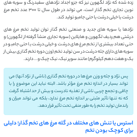
زده شده که نژاد لگهورن نیز که جزو اجداد نژادهای سفیدرنگ و سویه های
نوین تجاری تخم گذار است، می تواند در طول سال تا 300 عدد تخم مرغ
درشت یا خیلی درشت یا حتی جامبو تولید کند.
نژادها یا سویه های جدید و صنعتی تخم گذار توان تولید تخم مرغ های
درشتی هم ردیف لگهورن و هایلاین (سویه تجاری منشأ گرفته از لگهورن) و
حتی تعداد بیشتری از تخم مرغ های درشت و خیلی درشت یا حتی جامبو در
سویه های دارای جثه درشت در سن تولید تخم (وزن دوره تخم گذاری بیش از
یک و هفت دهم کیلوگرم) مانند سوپر نیک، نیک چیک و... دارند.
پس نژاد و جثه و وزن مرغ ها در دوره تخم گذاری (ناشی از نژاد آنها) می
تواند بسیار در اندازه تخم مرغ مؤثر باشد. البته نباید این موضوع را با
چاقی و تجمع چربی ناشی از تغذیه نادرست و بیش از حد اشتباه گرفت
که نه تنها تأثیر مثبتی بر اندازه تخم مرغ ندارد، بلکه می تواند میزان و
راندمان تولید تخم را به طور منفی تحت تأثیر قرار دهد.
استرس یا تنش های مختلف در گله مرغ های تخم گذار؛ دلیلی
برای کوچک بودن تخم