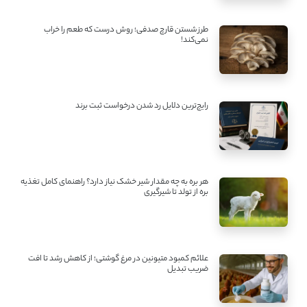
طرز شستن قارچ صدفی؛ روش درست که طعم را خراب
نمی‌کند!
رایج‌ترین دلایل رد شدن درخواست ثبت برند
هر بره به چه مقدار شیر خشک نیاز دارد؟ راهنمای کامل تغذیه
بره از تولد تا شیرگیری
علائم کمبود متیونین در مرغ گوشتی؛ از کاهش رشد تا افت
ضریب تبدیل