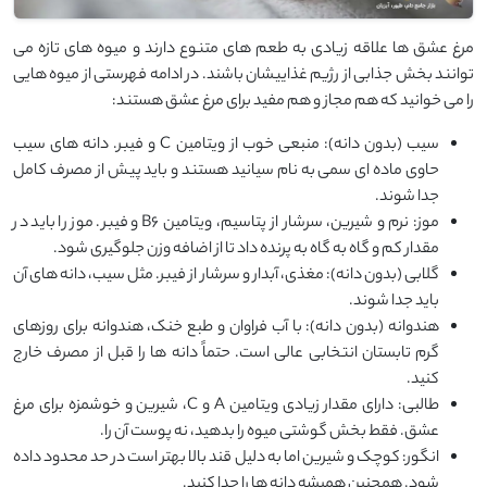
مرغ عشق ‌ها علاقه زیادی به طعم ‌های متنوع دارند و میوه ‌های تازه می‌
توانند بخش جذابی از رژیم غذاییشان باشند. در ادامه فهرستی از میوه‌ هایی
را می ‌خوانید که هم مجاز و هم مفید برای مرغ عشق هستند:
سیب (بدون دانه): منبعی خوب از ویتامین C و فیبر. دانه‌ های سیب
حاوی ماده‌ ای سمی به نام سیانید هستند و باید پیش از مصرف کامل
جدا شوند.
موز: نرم و شیرین، سرشار از پتاسیم، ویتامین B6 و فیبر. موز را باید در
مقدار کم و گاه ‌به ‌گاه به پرنده داد تا از اضافه ‌وزن جلوگیری شود.
گلابی (بدون دانه): مغذی، آبدار و سرشار از فیبر. مثل سیب، دانه‌ های آن
باید جدا شوند.
هندوانه (بدون دانه): با آب فراوان و طبع خنک، هندوانه برای روزهای
گرم تابستان انتخابی عالی است. حتماً دانه ‌ها را قبل از مصرف خارج
کنید.
طالبی: دارای مقدار زیادی ویتامین A و C، شیرین و خوشمزه برای مرغ
عشق. فقط بخش گوشتی میوه را بدهید، نه پوست آن را.
انگور: کوچک و شیرین اما به دلیل قند بالا بهتر است در حد محدود داده
شود. همچنین همیشه دانه‌ ها را جدا کنید.