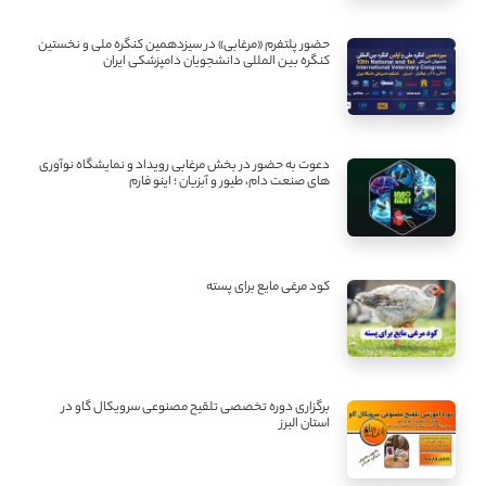
حضور پلتفرم «مرغابی» در سیزدهمین کنگره ملی و نخستین
کنگره بین ‌المللی دانشجویان دامپزشکی ایران
دعوت به حضور در بخش مرغابی رویداد و نمایشگاه نوآوری
های صنعت دام، طیور و آبزیان ؛ اینو فارم
کود مرغی مایع برای پسته
برگزاری دوره تخصصی تلقیح مصنوعی سرویکال گاو در
استان البرز