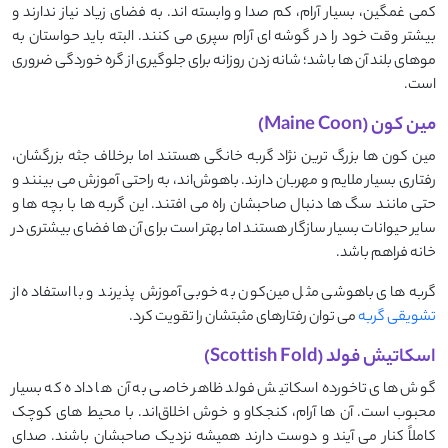
کمی غمگین، بسیار آرام، کم ‌صدا و وابسته ‌اند. به فضای زیاد نیاز ندارند و
بیشتر وقت خود را در گوشه ‌ای آرام سپری می ‌کنند. البته باید حواستان به
موهای بلند آن ‌ها باشد؛ شانه زدن روزانه برای جلوگیری از گره‌ خوردگی ضروری
است.
مین ‌کون (Maine Coon)
مین‌ کون ‌ها بزرگ ‌ترین نژاد گربه خانگی هستند اما برخلاف جثه‌ بزرگشان،
رفتاری بسیار ملایم و مهربان دارند. باهوش‌اند، به ‌راحتی آموزش می ‌بینند و
حتی مانند سگ ‌ها دنبال صاحبشان راه می ‌افتند. این گربه‌ ها با بچه ‌ها و
سایر حیوانات بسیار سازگار هستند اما بهتر است برای آن ‌ها فضای بیشتری در
خانه فراهم باشد.
گربه‌ های باهوشی مثل مین‌کون به ‌خوبی آموزش‌ پذیرند و با استفاده از
تشویقی گربه
می ‌توان رفتارهای مثبتشان را تقویت کرد.
اسکاتیش فولد (Scottish Fold)
گوش ‌های تاخورده‌ اسکاتیش فولد ظاهر خاصی به آن‌ ها داده که بسیار
محبوب است. آن‌ ها آرام، کنجکاو و خوش ‌اخلاق‌اند. با محیط‌ های کوچک
کاملاً کنار می ‌آیند و دوست دارند همیشه نزدیک صاحبشان باشند. صدای