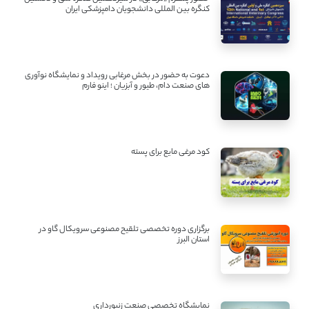
کنگره بین ‌المللی دانشجویان دامپزشکی ایران
دعوت به حضور در بخش مرغابی رویداد و نمایشگاه نوآوری
های صنعت دام، طیور و آبزیان ؛ اینو فارم
کود مرغی مایع برای پسته
برگزاری دوره تخصصی تلقیح مصنوعی سرویکال گاو در
استان البرز
نمایشگاه تخصصی صنعت زنبورداری