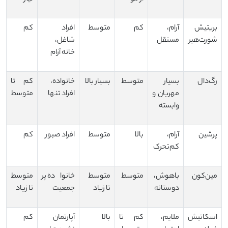
بریتیش
آرام،
کم
متوسط
افراد
کم
شورت‌هیر
مستقل
شاغل،
خانه آرام
رگ‌دال
بسیار
متوسط
بسیار بالا
خانواده،
کم تا
مهربان و
افراد تنها
متوسط
وابسته
پرشین
آرام،
بالا
متوسط
افراد صبور
کم
کم‌تحرک
مین‌کون
باهوش،
متوسط
متوسط
خانواده پر
متوسط
دوستانه
تا زیاد
جمعیت
تا زیاد
اسکاتیش
ملایم،
کم تا
بالا
آپارتمان
کم