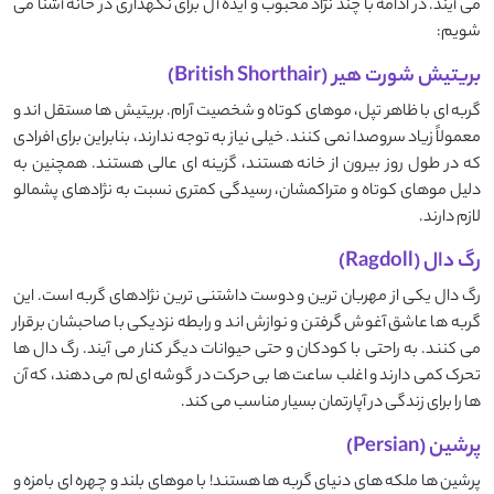
می ‌آیند. در ادامه با چند نژاد محبوب و ایده ‌آل برای نگهداری در خانه آشنا می
‌شویم:
بریتیش شورت ‌هیر (British Shorthair)
گربه ‌ای با ظاهر تپل، موهای کوتاه و شخصیت آرام. بریتیش ‌ها مستقل ‌اند و
معمولاً زیاد سروصدا نمی ‌کنند. خیلی نیاز به توجه ندارند، بنابراین برای افرادی
که در طول روز بیرون از خانه هستند، گزینه ‌ای عالی هستند. همچنین به‌
دلیل موهای کوتاه و متراکمشان، رسیدگی کمتری نسبت به نژادهای پشمالو
لازم دارند.
رگ ‌دال (Ragdoll)
رگ ‌دال یکی از مهربان ‌ترین و دوست ‌داشتنی‌ ترین نژادهای گربه است. این
گربه‌ ها عاشق آغوش گرفتن و نوازش ‌اند و رابطه‌ نزدیکی با صاحبشان برقرار
می ‌کنند. به ‌راحتی با کودکان و حتی حیوانات دیگر کنار می ‌آیند. رگ‌ دال‌ ها
تحرک کمی دارند و اغلب ساعت ‌ها بی ‌حرکت در گوشه ‌ای لم می ‌دهند، که آن
‌ها را برای زندگی در آپارتمان بسیار مناسب می ‌کند.
پرشین (Persian)
پرشین ‌ها ملکه ‌های دنیای گربه‌ ها هستند! با موهای بلند و چهره ‌ای بامزه و