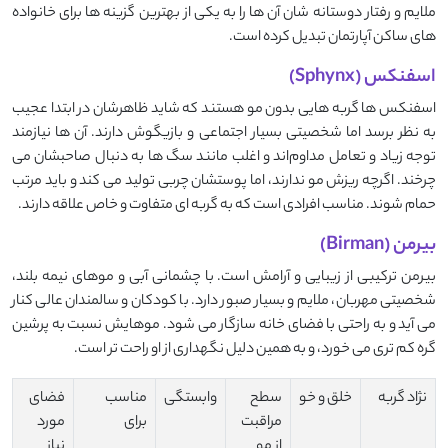
ملایم و رفتار دوستانه ‌شان آن ‌ها را به یکی از بهترین گزینه ‌ها برای خانواده
‌های ساکن آپارتمان تبدیل کرده است.
اسفنکس (Sphynx)
اسفنکس‌ ها گربه‌ هایی بدون مو هستند که شاید ظاهرشان در ابتدا عجیب
به ‌نظر برسد اما شخصیتی بسیار اجتماعی و بازیگوش دارند. آن‌ ها نیازمند
توجه زیاد و تعامل مداوم‌اند و اغلب مانند سگ‌ ها به دنبال صاحبشان می
‌چرخند. اگرچه ریزش مو ندارند، اما پوستشان چربی تولید می ‌کند و باید مرتب
حمام شوند. مناسب افرادی ا‌ست که به گربه‌ ای متفاوت و خاص علاقه دارند.
بیرمن (Birman)
بیرمن ترکیبی از زیبایی و آرامش است. با چشمانی آبی و موهای نیمه ‌بلند،
شخصیتی مهربان، ملایم و بسیار صبور دارد. با کودکان و سالمندان عالی کنار
می ‌آید و به راحتی با فضای خانه سازگار می ‌شود. موهایش نسبت به پرشین
گره‌ کم‌ تری می ‌خورد، و به همین دلیل نگهداری از او راحت ‌تر است.
نژاد گربه
خلق و خو
سطح
وابستگی
مناسب
فضای
مراقبت
برای
مورد
از مو
نیاز