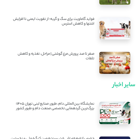
فواید گاماویت برای سگ و گربه؛ از تقویت ایمنی تا افزایش
اشتها و کاهش استرس
صفر تا صد پرورش مرغ گوشتی | مراحل، تغذیه و کاهش
تلفات
سایر اخبار
نمایشگاه بین‌المللی دام، طیور، صنایع لبنی تهران ۱۴۰۵؛
بزرگ‌ترین گردهمایی تخصصی صنعت دام و طیور کشور
حضور پلتفرم «مرغابی» در سیزدهمین کنگره ملی و نخستین