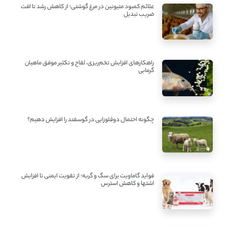
علائم کمبود متیونین در مرغ گوشتی؛ از کاهش رشد تا افت
ضریب تبدیل
راهکارهای افزایش تخم‌ریزی، لقاح و تکثیر موفق ماهیان
گرمابی
چگونه احتمال دوقلوزایی در گوسفند را افزایش دهیم؟
فواید گاماویت برای سگ و گربه؛ از تقویت ایمنی تا افزایش
اشتها و کاهش استرس