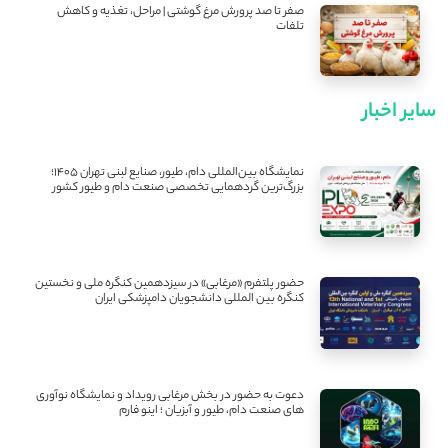
صفر تا صد پرورش مرغ گوشتی | مراحل، تغذیه و کاهش
تلفات
سایر اخبار
نمایشگاه بین‌المللی دام، طیور، صنایع لبنی تهران ۱۴۰۵؛
بزرگ‌ترین گردهمایی تخصصی صنعت دام و طیور کشور
حضور پلتفرم «مرغابی» در سیزدهمین کنگره ملی و نخستین
کنگره بین ‌المللی دانشجویان دامپزشکی ایران
دعوت به حضور در بخش مرغابی رویداد و نمایشگاه نوآوری
های صنعت دام، طیور و آبزیان ؛ اینو فارم